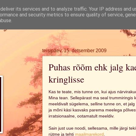
eliver its services and to analyze traffic. Your IP address and 
ormance and security metrics to ensure quality of service, gen
ugi.
abuse.
teisipäev, 15. detsember 2009
Puhas rõõm ehk jalg kae
kringlisse
Kas te teate, mis tunne on, kui ajus närvira
Mina tean. Sellepärast ma seal trummiringis 
meeldivalt sügelema, selline tunne on, et jal
ja mõni käsi kasvaks parema meelega põlvest 
irratsionaalne, ootamatult meeldiv.
Sain just uue noodi, sellesama, mille järgi tekit
rütme ja tehti
maailmarekord
.