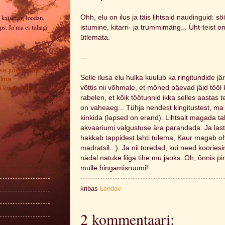
 katsetav, loodan,
Ohh, elu on ilus ja täis lihtsaid naudinguid: s
ps. Ja ma ei tahagi
istumine, kitarri- ja trummimäng... Üht-teist o
ütlemata.
---
se juures hulk
Selle ilusa elu hulka kuulub ka ringitundide j
ilma
võttis nii võhmale, et mõned päevad jäid tööl
 kuulunud.
rabelen, et kõik töötunnid ikka selles aastas 
on vaheaeg... Tühja nendest kingitustest, ma 
kinkida (lapsed on erand). Lihtsalt magada t
akvaariumi valgustuse ära parandada. Ja laste
hakkab tappidest lahti tulema, Kaur magab o
madratsil...). Ja nii toredad, kui need koorie
nädal natuke liiga tihe mu jaoks. Oh, õnnis p
mulle hingamisruumi!
kribas
Lendav
2 kommentaari: