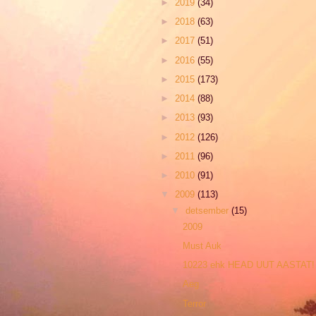
►
2019
(34)
►
2018
(63)
►
2017
(51)
►
2016
(55)
►
2015
(173)
►
2014
(88)
►
2013
(93)
►
2012
(126)
►
2011
(96)
►
2010
(91)
▼
2009
(113)
▼
detsember
(15)
2009
Must Auk
10223 ehk HEAD UUT AASTAT!
Aeg
Terror