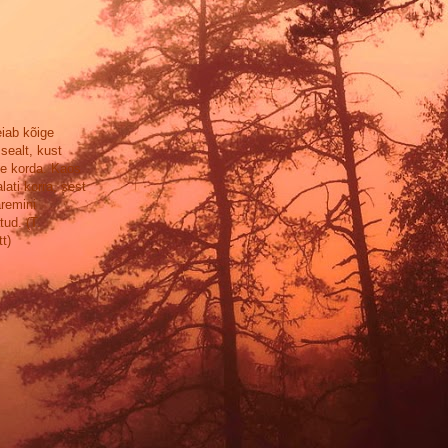
eiab kõige
sealt, kust
se korda. Kaos
lati korra, sest
aremini
tud. (T.
t)