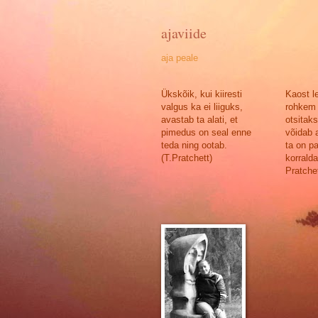
ajaviide
aja peale
Ükskõik, kui kiiresti
Kaost l
valgus ka ei liiguks,
rohkem 
avastab ta alati, et
otsitak
pimedus on seal enne
võidab a
teda ning ootab.
ta on p
(T.Pratchett)
korralda
Pratchet