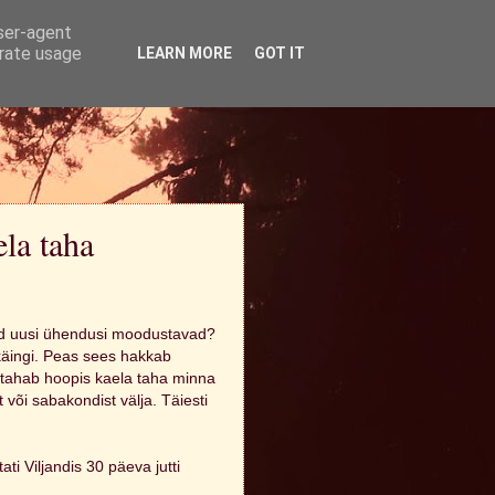
user-agent
erate usage
LEARN MORE
GOT IT
la taha
kud uusi ühendusi moodustavad?
käingi. Peas sees hakkab
g tahab hoopis kaela taha minna
või sabakondist välja. Täiesti
ati Viljandis 30 päeva jutti