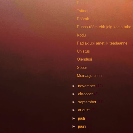
Riided
Tsitaat
Pöörab
Puhas rõõm ehk jalg kaela taha 
Kodu
Padjaklubi ametlik teadaanne
Unistus
Õiendusi
Sõber
Muinasjutulinn
►
november
(12)
►
oktoober
(8)
►
september
(11)
►
august
(7)
►
juuli
(9)
►
juuni
(3)