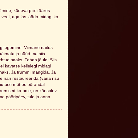
öömine, küdeva pliidi ääres
n veel, aga las jääda midagi ka
ärgitegemine. Viimane näitus
 käimata ja nüüd ma siis
tehtud saaks. Tahan jõule! Siis
ei kavatse kellelegi midagi
ahaks. Ja trummi mängida. Ja
 nari restaureerida (vana risu
hutuse mõttes põrandal
sinemised ka pole, on käesolev
ime pööripäev, tule ja anna