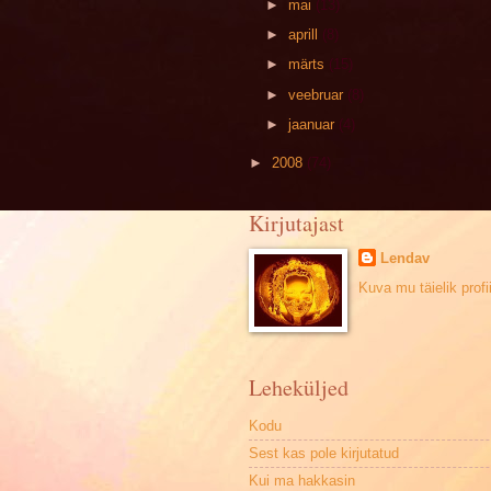
►
mai
(13)
►
aprill
(8)
►
märts
(15)
►
veebruar
(8)
►
jaanuar
(4)
►
2008
(74)
Kirjutajast
Lendav
Kuva mu täielik profii
Leheküljed
Kodu
Sest kas pole kirjutatud
Kui ma hakkasin