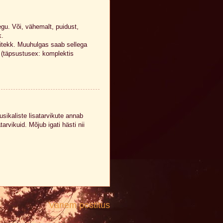
gu. Või, vähemalt, puidust,
k.
itekk. Muuhulgas saab sellega
 (täpsustusex: komplektis
sikaliste lisatarvikute annab
tarvikuid. Mõjub igati hästi nii
Vanem postitus