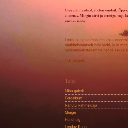
Olen alati teadnud, et olen kunstnik. Õppiv,
et arenev. Mängin värvi ja vormiga, nagu la
suureks saada.
Loojal oli olnud maailma kokkupanemi
märkimisväärselt häid ideid, kuid maa
mõistetavakstegemine nende sekka ei
(T.Pratchett)
Teisi
Minu galerii
Fotoalbum
Rahutu Rahmeldaja
Morgie
Hundi ulg
Lendav Konn