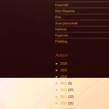
Kaarnalill
Rein Maantoa
Rita
Suur jalutuskäik
Heikkilä
Kaplinski
Pildiblog
Arhiiv
►
2026
(1)
►
2025
(6)
►
2024
(4)
►
2023
(5)
►
2022
(37)
►
2021
(32)
►
2020
(31)