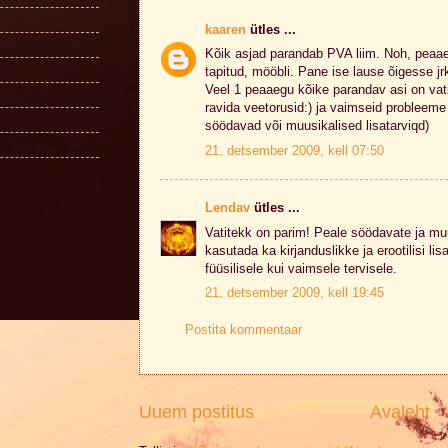
kaaren
ütles ...
Kõik asjad parandab PVA liim. Noh, peaae
tapitud, mööbli. Pane ise lause õigesse jr
Veel 1 peaaegu kõike parandav asi on vat
ravida veetorusid:) ja vaimseid probleeme
söödavad või muusikalised lisatarviqd)
21. detsember 2009, kell 07:50
Lendav
ütles ...
Vatitekk on parim! Peale söödavate ja muu
kasutada ka kirjanduslikke ja erootilisi lisa
füüsilisele kui vaimsele tervisele.
21. detsember 2009, kell 19:45
Postita kommentaar
Uuem postitus
Avaleht