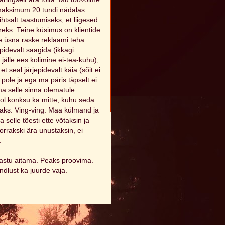
 maksimum 20 tundi nädalas
htsalt taastumiseks, et liigesed
sureks. Teine küsimus on klientide
e üsna raske reklaami teha.
pidevalt saagida (ikkagi
jälle ees kolimine ei-tea-kuhu),
t seal järjepidevalt käia (sõit ei
 pole ja ega ma päris täpselt ei
ma selle sinna olematule
utol konksu ka mitte, kuhu seda
saks. Ving-ving. Maa külmand ja
 selle tõesti ette võtaksin ja
orrakski ära unustaksin, ei
.
vastu aitama. Peaks proovima.
dlust ka juurde vaja.