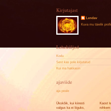
Kirjutajast
Lendav
Kuva mu täielik profii
Leheküljed
Kodu
Sest kas pole kirjutatud
Kui ma hakkasin
ajaviide
aja peale
Ükskõik, kui kiiresti
Kaost l
valgus ka ei liiguks,
rohkem 