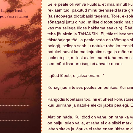
Selle peale oli vahva kuulda, et ilma minult kü
 katsetav, loodan,
reklaamitud, pakutud minu teenuseid laste gr
ps. Ja ma ei tahagi
(täis)tööaega töötubasid tegema. Tore, eksole
sõnagagi juttu olnud, milliseid töötubasid ma
kas ma sellega üldse hakkama saaksin). Rääk
teha jõuaksin ja TAHAKSIN. Ei, täiesti iseene
täistööajaga tööl ja peale seda on rõõmuga s
se juures hulk
polegi), sellega saab ju natuke raha ka teenid
ilma
natukehaaval ka matkajuhtimisega ja mõne muu
 kuulunud.
jookseb piir, millest alates ma ei taha enam su
see mõni lisaeuro isegi ei ahvatle enam.
...jõud lõpeb, ei jaksa enam...*
Kunagi juuni teises pooles on puhkus. Kui sin
Pangodis lõpetasin töö, nii et ühest kohustus
kuu üüriraha ja natuke elektri jaoks pealegi. 
Alati on häda. Kui tööd on vähe, on raha ka 
on palju, tuleb välja, et raha ei ole siiski mä
läheb sitaks ja lõpuks ei taha enam üldse mid