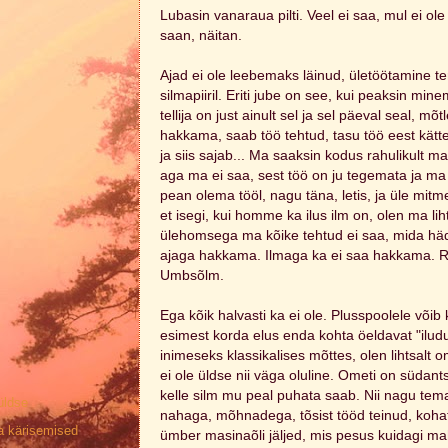
Lubasin vanaraua pilti. Veel ei saa, mul ei ole
saan, näitan.
Ajad ei ole leebemaks läinud, ületöötamine 
silmapiiril. Eriti jube on see, kui peaksin min
tellija on just ainult sel ja sel päeval seal, mõ
hakkama, saab töö tehtud, tasu töö eest kätt
ja siis sajab... Ma saaksin kodus rahulikult 
aga ma ei saa, sest töö on ju tegemata ja ma 
pean olema tööl, nagu täna, letis, ja üle mitm
et isegi, kui homme ka ilus ilm on, olen ma liht
ülehomsega ma kõike tehtud ei saa, mida häd
ajaga hakkama. Ilmaga ka ei saa hakkama. 
Umbsõlm.
Ega kõik halvasti ka ei ole. Plusspoolele võib k
esimest korda elus enda kohta öeldavat "ilud
inimeseks klassikalises mõttes, olen lihtsalt 
ei ole üldse nii väga oluline. Ometi on südan
kelle silm mu peal puhata saab. Nii nagu tem
 üldse
nahaga, mõhnadega, tõsist tööd teinud, kohat
a kärisemised
ümber masinaõli jäljed, mis pesus kuidagi maha