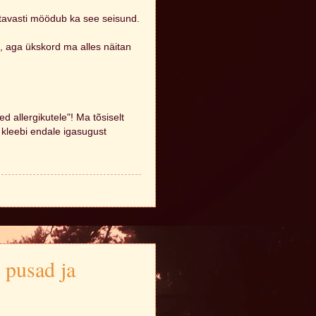
tavasti möödub ka see seisund.
d, aga ükskord ma alles näitan
d allergikutele"! Ma tõsiselt
a kleebi endale igasugust
 pusad ja