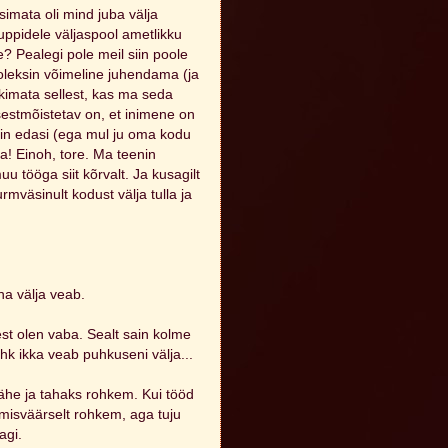
simata oli mind juba välja
uppidele väljaspool ametlikku
? Pealegi pole meil siin poole
 oleksin võimeline juhendama (ja
imata sellest, kas ma seda
sestmõistetav on, et inimene on
iin edasi (ega mul ju oma kodu
a! Einoh, tore. Ma teenin
 tööga siit kõrvalt. Ja kusagilt
rmväsinult kodust välja tulla ja
na välja veab.
est olen vaba. Sealt sain kolme
Ehk ikka veab puhkuseni välja...
vähe ja tahaks rohkem. Kui tööd
rkimisväärselt rohkem, aga tuju
agi.