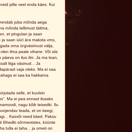
 neid pilte veel enda käes. Kui
terendab juba mõnda aega
ema mõnda tellimust täitma,
tlen, et pingutan ja saan
e ja saan üüri ära maksta vms,
magada oma ürgväsimust välja,
olen ilma peale vihane. Või siis
e päeva on ilus ilm. Ja ma tean,
salt liiga väsinud... Ja
apärast vaja oleks. Ma ei saa
Rahaga ei saa ka hakkama.
irjutada selle, et kuulsin
us". Ma ei pea ennast ilusaks
omamoodi, nagu kõik teisedki. Ilu
tsoojendav teada, et on keegi,
agi... Kasvõi need käed. Paksu
i lõhedki sõrmeotstes, küünte
 tulla ei taha... ja ometi on