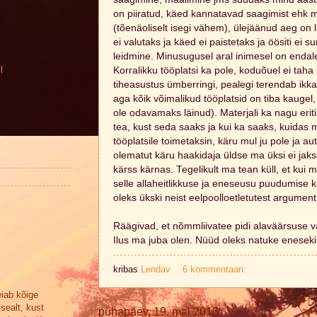
on piiratud, käed kannatavad saagimist ehk
(tõenäoliselt isegi vähem), ülejäänud aeg on li
ei valutaks ja käed ei paistetaks ja öösiti ei 
leidmine. Minusugusel aral inimesel on endal
l
Korralikku tööplatsi ka pole, koduõuel ei taha 
tiheasustus ümberringi, pealegi terendab ikka 
aga kõik võimalikud tööplatsid on tiba kaugel, e
ole odavamaks läinud). Materjali ka nagu eriti
tea, kust seda saaks ja kui ka saaks, kuidas 
tööplatsile toimetaksin, käru mul ju pole ja a
olematut käru haakidaja üldse ma üksi ei jak
kärss kärnas. Tegelikult ma tean küll, et kui ma
selle allaheitlikkuse ja eneseusu puudumise k
oleks ükski neist eelpoolloetletutest argument
Räägivad, et nõmmliivatee pidi alaväärsuse 
Ilus ma juba olen. Nüüd oleks natuke enesekin
kribas
Lendav
6 kommentaari:
eiab kõige
sealt, kust
pühapäev, 19. mai 2013