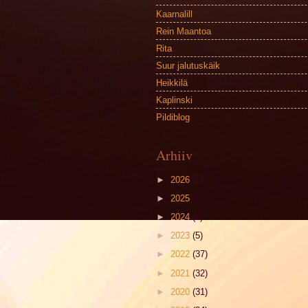
Kaarnalill
Rein Maantoa
Rita
Suur jalutuskäik
Heikkilä
Kaplinski
Pildiblog
Arhiiv
►
2026
(1)
►
2025
(6)
►
2024
(4)
►
2023
(5)
►
2022
(37)
►
2021
(32)
►
2020
(31)