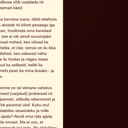
llesse võib usaldada nii
lusamad käed.
a karvane isane, ütleb telefonis
ta alustab nii kõnet peaaegu iga
ean, hoolimata oma karedast
, see ei ole ainult suusoojaks
divad mehed, kes võivad ka
lda, et näe, temas on ilu ikka
s. Mehed, kes oskavad näha
se ilu hindav ja nägev mees
 ka selliseid, kellel ilu
mehi pean ka mina ilusaks - ja
a.
mme on tal viimane vahetus.
ised (varjatud) protsessid nii
isemist, võibolla rebenemist ja
 Ehk paremal viisil. Kuhu mul
abiilse sissetuleku ja mille
 ajada? Ainult oma rida ajada
salda ennast. Ma ei usu, et
ringselt ära toita. Mu töövõime