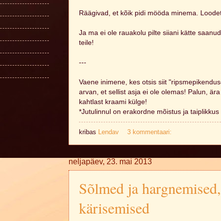
Räägivad, et kõik pidi mööda minema. Loode
Ja ma ei ole rauakolu pilte siiani kätte saanu
teile!
---
Vaene inimene, kes otsis siit "ripsmepikenduse
arvan, et sellist asja ei ole olemas! Palun, är
kahtlast kraami külge!
*Jutulinnul on erakordne mõistus ja taiplikkus
kribas
Lendav
3 kommentaari:
neljapäev, 23. mai 2013
Sõlmed ja hargnemised,
kärisemised