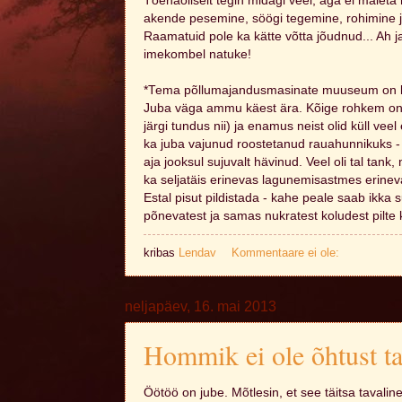
Tõenäoliselt tegin midagi veel, aga ei mäleta
akende pesemine, söögi tegemine, rohimine j
Raamatuid pole ka kätte võtta jõudnud... Ah 
imekombel natuke!
*Tema põllumajandusmasinate muuseum on kü
Juba väga ammu käest ära. Kõige rohkem on 
järgi tundus nii) ja enamus neist olid küll ve
ka juba vajunud roostetanud rauahunnikuks -
aja jooksul sujuvalt hävinud. Veel oli tal tank,
ka seljatäis erinevas lagunemisastmes erinev
Estal pisut pildistada - kahe peale saab ikka
põnevatest ja samas nukratest koludest pilte
kribas
Lendav
Kommentaare ei ole:
neljapäev, 16. mai 2013
Hommik ei ole õhtust t
Öötöö on jube. Mõtlesin, et see täitsa tavalin