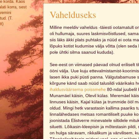
se korda. Kaos
lati korra, sest
Vahelduseks
aremini
tud. (T.
t)
Milline meeldiv vaheldus -täiesti ootamatult on
oli hullumaja, suures laskmisvõistlused, samal
siis läks äkki plats puhtaks ja nüüd ei oota 
lõpuks kotist kudumise välja võtta (olen seda
pole ühtki silma saanud kududa).
See-eest on viimased päevad olnud eriliselt t
ööni välja. Uue kuju ettevalmistamist-koorimis
lasen ikka puki püsti panna. Välgutabamuse 
kõrgune känd saab nüüd talusildi väärikaks h
ihaldusväärsema poissmehe
80-ndal juubelil 
Munamäel käisin, Olevil külas. Meremäel käisi
linnuses käisin, Kajal külas ja trummide ööl
oldud. Mingi hetk varastasin kallima paariks t
linnalähedases metsas romantiliselt puuke kor
joonistada Elistverre minevatele siltidele m
siluetti. Lõikasin-kleepisin ja mõtestasin pildi, 
on hulga säravam, rikkalikum ja värvilisem, ku