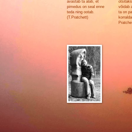
avastab ta alati, et
otsitak
pimedus on seal enne
võidab a
teda ning ootab.
ta on p
(T.Pratchett)
korralda
Pratchet