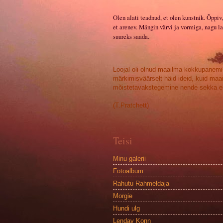
Olen alati teadnud, et olen kunstnik. Õppiv,
et arenev. Mängin värvi ja vormiga, nagu la
suureks saada.
Loojal oli olnud maailma kokkupanemi
märkimisväärselt häid ideid, kuid maa
mõistetavakstegemine nende sekka ei
(T.Pratchett)
Teisi
Minu galerii
Fotoalbum
Rahutu Rahmeldaja
Morgie
Hundi ulg
Lendav Konn