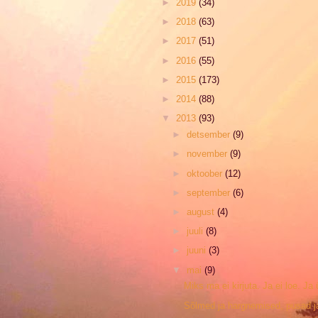
►
2019
(34)
►
2018
(63)
►
2017
(51)
►
2016
(55)
►
2015
(173)
►
2014
(88)
▼
2013
(93)
►
detsember
(9)
►
november
(9)
►
oktoober
(12)
►
september
(6)
►
august
(4)
►
juuli
(8)
►
juuni
(3)
▼
mai
(9)
Miks ma ei kirjuta. Ja ei loe. Ja
Sõlmed ja hargnemised, pusad j