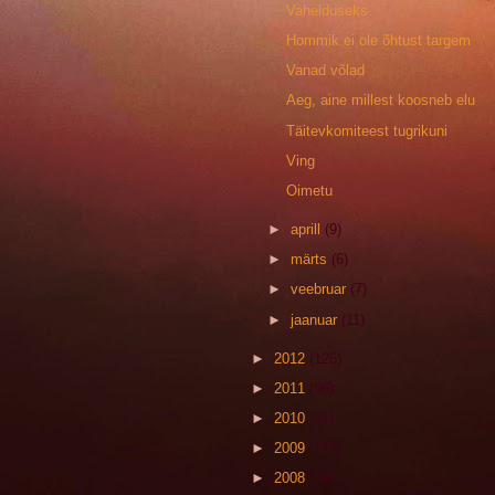
Vahelduseks
Hommik ei ole õhtust targem
Vanad võlad
Aeg, aine millest koosneb elu
Täitevkomiteest tugrikuni
Ving
Oimetu
►
aprill
(9)
►
märts
(6)
►
veebruar
(7)
►
jaanuar
(11)
►
2012
(126)
►
2011
(96)
►
2010
(91)
►
2009
(113)
►
2008
(74)