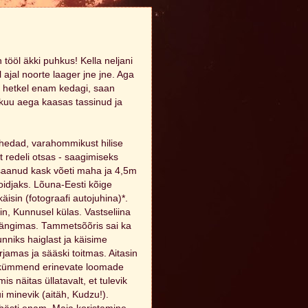
 tööl äkki puhkus! Kella neljani
 ajal noorte laager jne jne. Aga
ma hetkel enam kedagi, saan
 kuu aega kaasas tassinud ja
ihedad, varahommikust hilise
t redeli otsas - saagimiseks
saanud kask võeti maha ja 4,5m
oidjaks. Lõuna-Eesti kõige
käisin (fotograafi autojuhina)*.
n, Kunnusel külas. Vastseliina
 mängimas. Tammetsõõris sai ka
unniks haiglast ja käisime
jamas ja sääski toitmas. Aitasin
itukümmend erinevate loomade
mis näitas üllatavalt, et tulevik
i minevik (aitäh, Kudzu!).