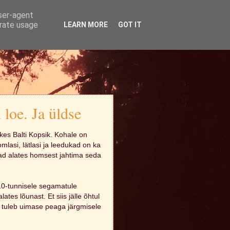
user-agent
erate usage
LEARN MORE
GOT IT
 loe. Ja üldse
lkes Balti Kopsik. Kohale on
oomlasi, lätlasi ja leedukad on ka
avad alates homsest jahtima seda
10-tunnisele segamatule
ates lõunast. Et siis jälle õhtul
 tuleb uimase peaga järgmisele