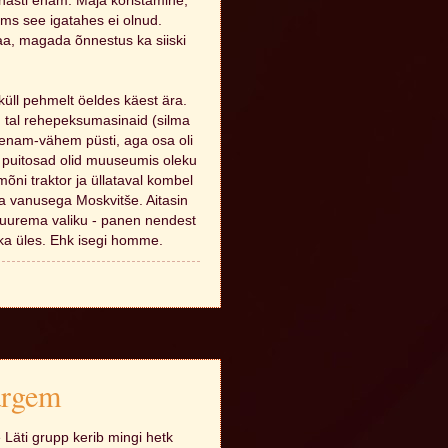
 hästi enam. Maja koristamine,
ms see igatahes ei olnud.
jaa, magada õnnestus ka siiski
ll pehmelt öeldes käest ära.
tal rehepeksumasinaid (silma
el enam-vähem püsti, aga osa oli
 puitosad olid muuseumis oleku
 mõni traktor ja üllataval kombel
a vanusega Moskvitše. Aitasin
 suurema valiku - panen nendest
 ka üles. Ehk isegi homme.
argem
e Läti grupp kerib mingi hetk