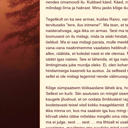
nendes omamoodi ilu. Kuldsed käed. Käed, mi
mõndagi õrna ja habrast. Minu jaoks kõige i
Tegelikult on ka see armas, kuidas Raivo, van
tervituseks "tere, ilus inimene!". Ma tean, et 
naisterahvaga, aga ikka on armas. Sest ma t
loomusest on ilu midagi, mida ta siiski hindab
öeldud. Ma ei saa midagi parata, mulle meel
vana-vana naabrimemme vaadates heldinult öe
alles, rääkida, et koledat naist ei ole olema
sädet igas naises. See ei tähenda, et iga nai
ilmtingimata jube murdja oleks. Ei, olen kohanud
hindamisega kaasneb ka austus. Ja selliseid 
sellel ei ole midagi tegemist nende välimuseg
Kõige sümpaatsem töökaaslane läheb ära, ho
Sellest on kurb. Siin asutuses on mingid sisem
kaugele jõudnud, et on oodata õmblustest rag
loodetavasti teisel viisil kokku traageldamist.
ikka minna on, kus ma saaksin iga kuu mingi st
kõrvalt oleks üldse mõeldav mingitki oma rida
ma ei julge, sest .... sest .... ma lihtsalt ei u
saagimine, maalimine jms suudaks mind aasta