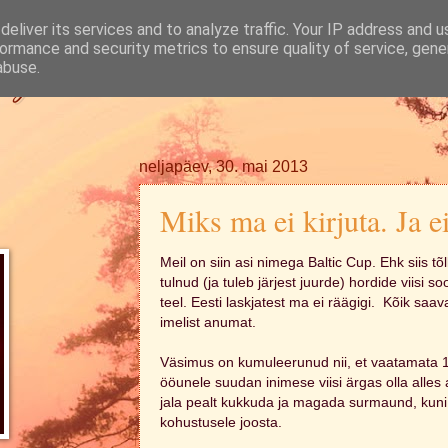
eliver its services and to analyze traffic. Your IP address and 
ormance and security metrics to ensure quality of service, gen
ugi.
abuse.
neljapäev, 30. mai 2013
Miks ma ei kirjuta. Ja ei
Meil on siin asi nimega Baltic Cup. Ehk siis tõ
tulnud (ja tuleb järjest juurde) hordide viisi s
teel. Eesti laskjatest ma ei räägigi. Kõik sa
imelist anumat.
Väsimus on kumuleerunud nii, et vaatamata 
ööunele suudan inimese viisi ärgas olla alles al
jala pealt kukkuda ja magada surmaund, kuni
kohustusele joosta.