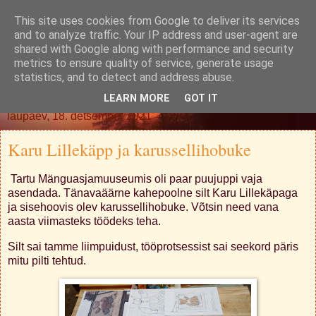
This site uses cookies from Google to deliver its services
Oh. Jah. Muidugi.
and to analyze traffic. Your IP address and user-agent are
shared with Google along with performance and security
metrics to ensure quality of service, generate usage
statistics, and to detect and address abuse.
▼
LEARN MORE
GOT IT
laupäev, 18. detsember 2021
Karu Lillekäpp ja karussellihobuke
Tartu Mänguasjamuuseumis oli paar puujuppi vaja
asendada. Tänavaäärne kahepoolne silt Karu Lillekäpaga
ja sisehoovis olev karussellihobuke. Võtsin need vana
aasta viimasteks töödeks teha.
Silt sai tamme liimpuidust, tööprotsessist sai seekord päris
mitu pilti tehtud.