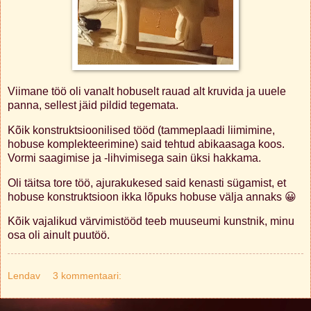
Viimane töö oli vanalt hobuselt rauad alt kruvida ja uuele
panna, sellest jäid pildid tegemata.
Kõik konstruktsioonilised tööd (tammeplaadi liimimine,
hobuse komplekteerimine) said tehtud abikaasaga koos.
Vormi saagimise ja -lihvimisega sain üksi hakkama.
Oli täitsa tore töö, ajurakukesed said kenasti sügamist, et
hobuse konstruktsioon ikka lõpuks hobuse välja annaks 😀
Kõik vajalikud värvimistööd teeb muuseumi kunstnik, minu
osa oli ainult puutöö.
Lendav
3 kommentaari: