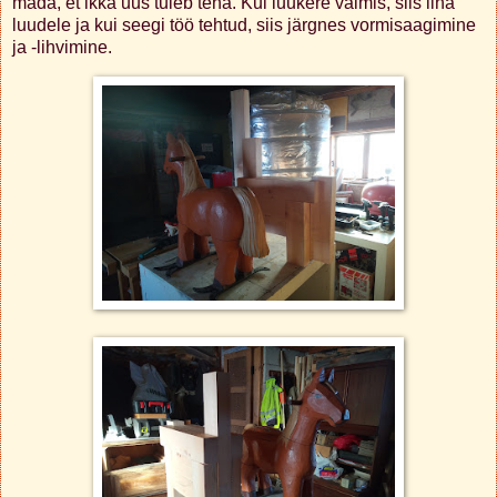
mäda, et ikka uus tuleb teha. Kui luukere valmis, siis liha
luudele ja kui seegi töö tehtud, siis järgnes vormisaagimine
ja -lihvimine.