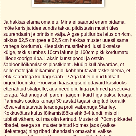
Ja hakkas elama oma elu. Mina ei saanud enam pidama,
mõte keris ja idee sundis takka, pildistasin mustri üles,
suurendasin ja printisin välja. Algse puitiluriba laius on 4cm,
pikkus 62,5 cm (peale 62,5 cm hakkas muster uuesti sama
vahega korduma). Kleepisin mustrilehed ilusti üksteise
külge, tekkis umbes 10cm laiune ja 160cm pikk kordumatu
lilledekooriga riba. Läksin kunstipoodi ja ostsin
šabloonilõikamiseks plastiklehti. Müüja küll ähvardas, et
selle materjali lõikamine pidi kohhhhutavalt raske olema, et
ehk kääridega kuidagi saab...? Aga tal ei olnud lihtsalt
õigeid tööriistu. Proovisin kaasaegseid odavaid käsitööks
ettenähtud skalpelle, aga need olid liiga pehmed ja vetruva
teraga. Nahanuga oli parem, jäigem, kuid liiga paksu teraga.
Parimaks osutus kunagi 30 aastat tagasi kingitud korralik
kõva vahetatavate teradega profi vaibanuga Stanley.
Kokkuvõttes kulus lõikamistööks ehk 3-4 tundi, mis oli
tublisti vähem, kui ma olin kartnud. Muster oli 70cm pikkadel
ribadel, seega sai muster tehtud kolmes jaos (väikse
ülekattega) ning ribad ühendasin omavahel väikse