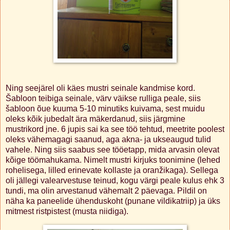
Ning seejärel oli käes mustri seinale kandmise kord.
Šabloon teibiga seinale, värv väikse rulliga peale, siis
šabloon õue kuuma 5-10 minutiks kuivama, sest muidu
oleks kõik jubedalt ära mäkerdanud, siis järgmine
mustrikord jne. 6 jupis sai ka see töö tehtud, meetrite poolest
oleks vähemagagi saanud, aga akna- ja ukseaugud tulid
vahele. Ning siis saabus see tööetapp, mida arvasin olevat
kõige töömahukama. Nimelt mustri kirjuks toonimine (lehed
rohelisega, lilled erinevate kollaste ja oranžikaga). Sellega
oli jällegi valearvestuse teinud, kogu värgi peale kulus ehk 3
tundi, ma olin arvestanud vähemalt 2 päevaga. Pildil on
näha ka paneelide ühenduskoht (punane vildikatriip) ja üks
mitmest ristpistest (musta niidiga).