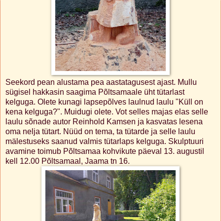
Seekord pean alustama pea aastatagusest ajast. Mullu
sügisel hakkasin saagima Põltsamaale üht tütarlast
kelguga. Olete kunagi lapsepõlves laulnud laulu "Küll on
kena kelguga?". Muidugi olete. Vot selles majas elas selle
laulu sõnade autor Reinhold Kamsen ja kasvatas lesena
oma nelja tütart. Nüüd on tema, ta tütarde ja selle laulu
mälestuseks saanud valmis tütarlaps kelguga. Skulptuuri
avamine toimub Põltsamaa kohvikute päeval 13. augustil
kell 12.00 Põltsamaal, Jaama tn 16.