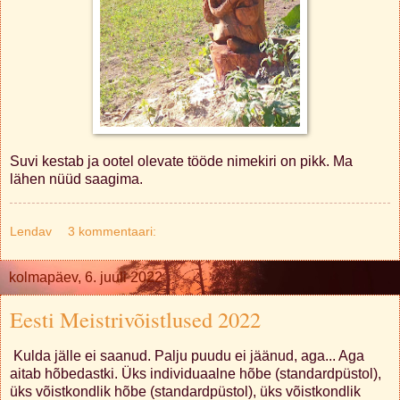
Suvi kestab ja ootel olevate tööde nimekiri on pikk. Ma
lähen nüüd saagima.
Lendav
3 kommentaari:
kolmapäev, 6. juuli 2022
Eesti Meistrivõistlused 2022
Kulda jälle ei saanud. Palju puudu ei jäänud, aga... Aga
aitab hõbedastki. Üks individuaalne hõbe (standardpüstol),
üks võistkondlik hõbe (standardpüstol), üks võistkondlik