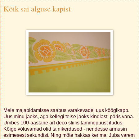
Kõik sai alguse kapist
Meie majapidamisse saabus varakevadel uus köögikapp.
Uus minu jaoks, aga kellegi teise jaoks kindlasti päris vana.
Umbes 100-aastane art deco stiilis tammepuust iludus.
Kõige võluvamad olid ta nikerdused - nendesse armusin
esimesest sekundist. Ning mõte hakkas kerima. Juba varem