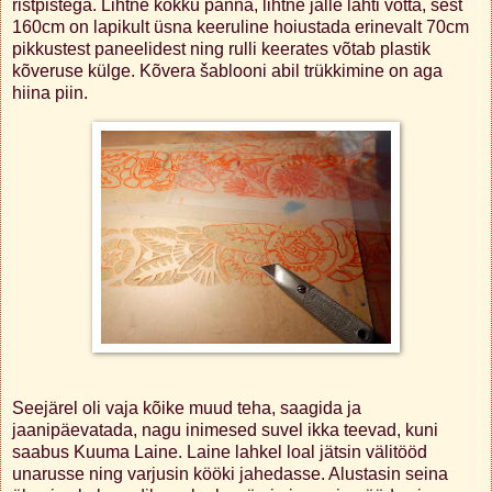
ristpistega. Lihtne kokku panna, lihtne jälle lahti võtta, sest
160cm on lapikult üsna keeruline hoiustada erinevalt 70cm
pikkustest paneelidest ning rulli keerates võtab plastik
kõveruse külge. Kõvera šablooni abil trükkimine on aga
hiina piin.
Seejärel oli vaja kõike muud teha, saagida ja
jaanipäevatada, nagu inimesed suvel ikka teevad, kuni
saabus Kuuma Laine. Laine lahkel loal jätsin välitööd
unarusse ning varjusin kööki jahedasse. Alustasin seina