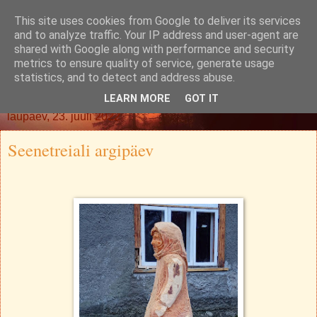
This site uses cookies from Google to deliver its services
Oh. Jah. Muidugi.
and to analyze traffic. Your IP address and user-agent are
shared with Google along with performance and security
metrics to ensure quality of service, generate usage
statistics, and to detect and address abuse.
▼
LEARN MORE
GOT IT
laupäev, 23. juuli 2022
Seenetreiali argipäev