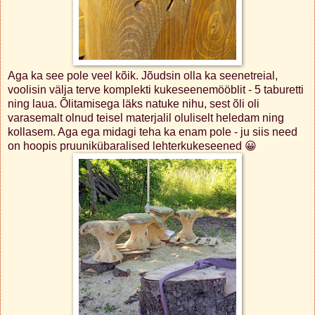
Aga ka see pole veel kõik. Jõudsin olla ka seenetreial,
voolisin välja terve komplekti kukeseenemööblit - 5 taburetti
ning laua. Õlitamisega läks natuke nihu, sest õli oli
varasemalt olnud teisel materjalil oluliselt heledam ning
kollasem. Aga ega midagi teha ka enam pole - ju siis need
on hoopis pruunikübaralised lehterkukeseened 😀