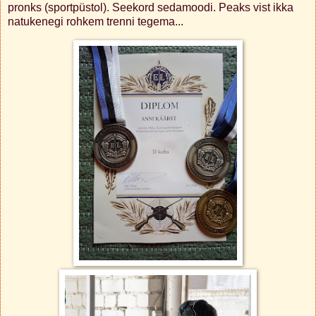
pronks (sportpüstol). Seekord sedamoodi. Peaks vist ikka
natukenegi rohkem trenni tegema...