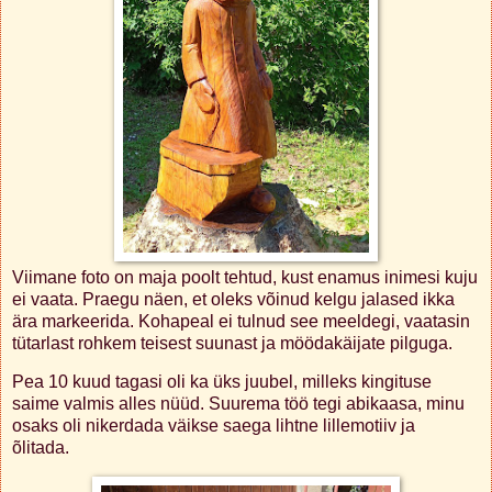
Viimane foto on maja poolt tehtud, kust enamus inimesi kuju
ei vaata. Praegu näen, et oleks võinud kelgu jalased ikka
ära markeerida. Kohapeal ei tulnud see meeldegi, vaatasin
tütarlast rohkem teisest suunast ja möödakäijate pilguga.
Pea 10 kuud tagasi oli ka üks juubel, milleks kingituse
saime valmis alles nüüd. Suurema töö tegi abikaasa, minu
osaks oli nikerdada väikse saega lihtne lillemotiiv ja
õlitada.