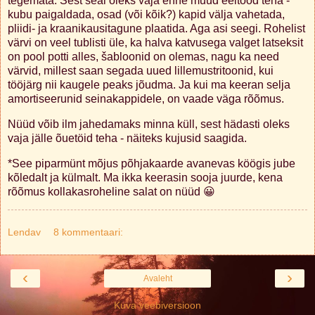
tegemata. Sest seal oleks vaja enne muud eeltööd teha -
kubu paigaldada, osad (või kõik?) kapid välja vahetada,
pliidi- ja kraanikausitagune plaatida. Aga asi seegi. Rohelist
värvi on veel tublisti üle, ka halva katvusega valget latseksit
on pool potti alles, šabloonid on olemas, nagu ka need
värvid, millest saan segada uued lillemustritoonid, kui
tööjärg nii kaugele peaks jõudma. Ja kui ma keeran selja
amortiseerunid seinakappidele, on vaade väga rõõmus.
Nüüd võib ilm jahedamaks minna küll, sest hädasti oleks
vaja jälle õuetöid teha - näiteks kujusid saagida.
*See piparmünt mõjus põhjakaarde avanevas köögis jube
kõledalt ja külmalt. Ma ikka keerasin sooja juurde, kena
rõõmus kollakasroheline salat on nüüd 😀
Lendav
8 kommentaari:
‹
›
Avaleht
Kuva veebiversioon