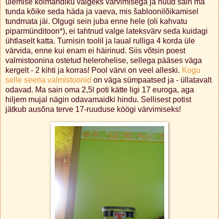
ülemise kolmandiku valgeks värvimisega ja nüüd sain ma
tunda kõike seda häda ja vaeva, mis šabloonilõikamisel
tundmata jäi. Olgugi sein juba enne hele (oli kahvatu
piparmünditoon*), ei tahtnud valge lateksvärv seda kuidagi
ühtlaselt katta. Turnisin toolil ja laual rulliga 4 korda üle
värvida, enne kui enam ei häirinud. Siis võtsin poest
valmistoonina ostetud helerohelise, sellega pääses väga
kergelt - 2 kihti ja korras! Pool värvi on veel alleski.
Kogu
selle seeria valmistoonid
on väga sümpaatsed ja - üllatavalt
odavad. Ma sain oma 2,5l poti kätte ligi 17 euroga, aga
hiljem mujal nägin odavamaidki hindu. Sellisest potist
jätkub ausõna terve 17-ruuduse köögi värvimiseks!