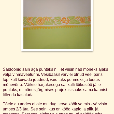
Šabloonid sain aga puhtaks nii, et viisin nad mõneks ajaks
välja vihmaveetünni. Vesibaasil värv ei olnud veel päris
lõplikult kuivada jõudnud, vaid läks pehmeks ja tursus
mõnevõrra. Väikse harjakesega sai kalli lõikustöö jälle
puhtaks, et mõnes järgmises projektis saaks sama kaunist
lillerida kasutada.
Tõele au andes ei ole muidugi terve köök valmis - värvisin
umbes 2/3 ära. See sein, kus on köögikapid ja pliit, jäi