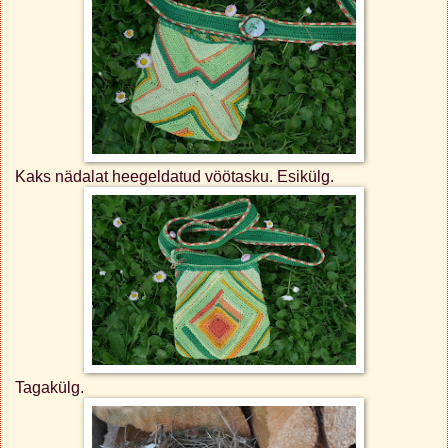
Kaks nädalat heegeldatud vöötasku. Esikülg.
Tagakülg.