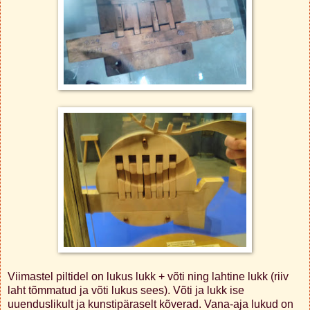
Viimastel piltidel on lukus lukk + võti ning lahtine lukk (riiv
laht tõmmatud ja võti lukus sees). Võti ja lukk ise
uuenduslikult ja kunstipäraselt kõverad. Vana-aja lukud on