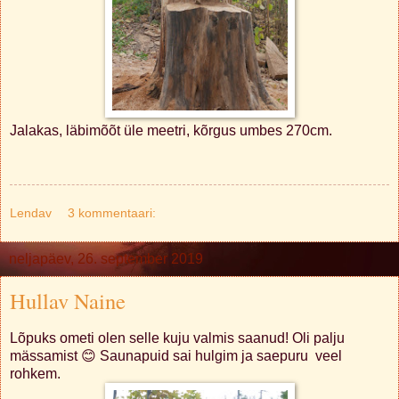
Jalakas, läbimõõt üle meetri, kõrgus umbes 270cm.
Lendav
3 kommentaari:
neljapäev, 26. september 2019
Hullav Naine
Lõpuks ometi olen selle kuju valmis saanud! Oli palju
mässamist 😊 Saunapuid sai hulgim ja saepuru veel
rohkem.