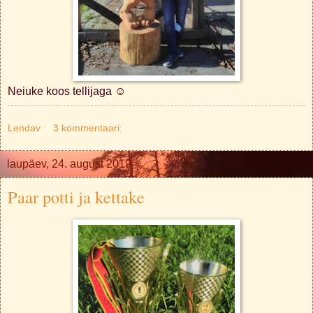
Neiuke koos tellijaga ☺
Lendav
3 kommentaari:
laupäev, 24. august 2019
Paar potti ja kettake