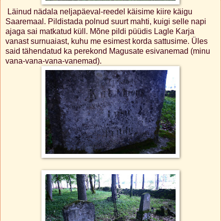
Läinud nädala neljapäeval-reedel käisime kiire käigu
Saaremaal. Pildistada polnud suurt mahti, kuigi selle napi
ajaga sai matkatud küll. Mõne pildi püüdis Lagle Karja
vanast surnuaiast, kuhu me esimest korda sattusime. Üles
said tähendatud ka perekond Magusate esivanemad (minu
vana-vana-vana-vanemad).