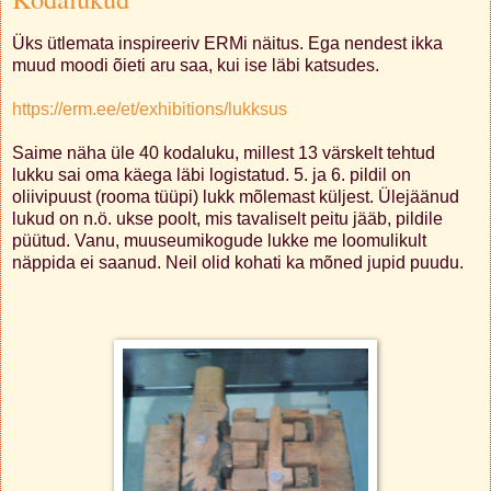
Üks ütlemata inspireeriv ERMi näitus. Ega nendest ikka
muud moodi õieti aru saa, kui ise läbi katsudes.
https://erm.ee/et/exhibitions/lukksus
Saime näha üle 40 kodaluku, millest 13 värskelt tehtud
lukku sai oma käega läbi logistatud. 5. ja 6. pildil on
oliivipuust (rooma tüüpi) lukk mõlemast küljest. Ülejäänud
lukud on n.ö. ukse poolt, mis tavaliselt peitu jääb, pildile
püütud. Vanu, muuseumikogude lukke me loomulikult
näppida ei saanud. Neil olid kohati ka mõned jupid puudu.