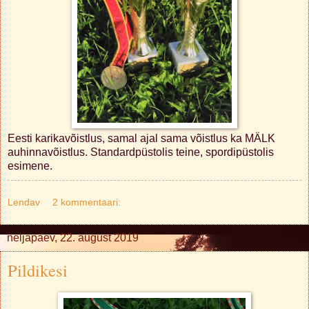
Eesti karikavõistlus, samal ajal sama võistlus ka MÄLK
auhinnavõistlus. Standardpüstolis teine, spordipüstolis
esimene.
Lendav
2 kommentaari:
neljapäev, 22. august 2019
Pildikesi