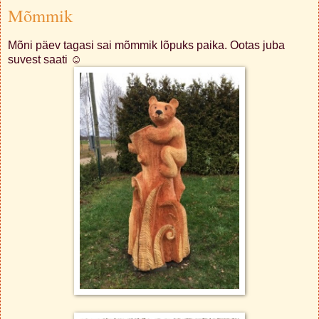
Mõmmik
Mõni päev tagasi sai mõmmik lõpuks paika. Ootas juba
suvest saati ☺