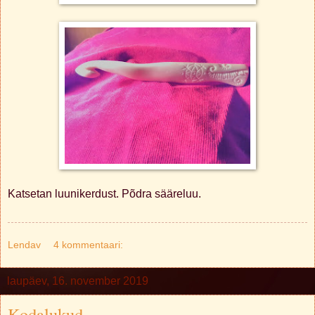
Katsetan luunikerdust. Põdra sääreluu.
Lendav
4 kommentaari:
laupäev, 16. november 2019
Kodalukud