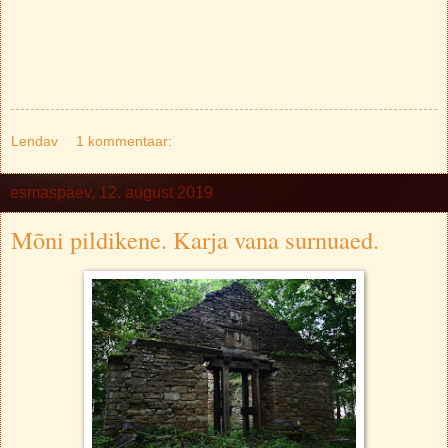
Lendav
1 kommentaar:
esmaspäev, 12. august 2019
Mõni pildikene. Karja vana surnuaed.