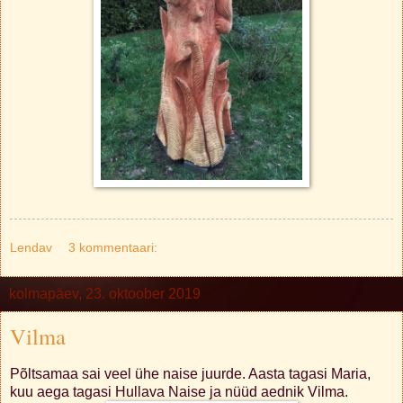
Lendav
3 kommentaari:
kolmapäev, 23. oktoober 2019
Vilma
Põltsamaa sai veel ühe naise juurde. Aasta tagasi Maria,
kuu aega tagasi Hullava Naise ja nüüd aednik Vilma.