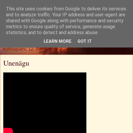
This site uses cookies from Google to deliver its services
Oh. Jah. Muidugi.
and to analyze traffic. Your IP address and user-agent are
shared with Google along with performance and security
metrics to ensure quality of service, generate usage
statistics, and to detect and address abuse.
▼
LEARN MORE
GOT IT
kolmapäev, 12. detsember 2012
Unenägu