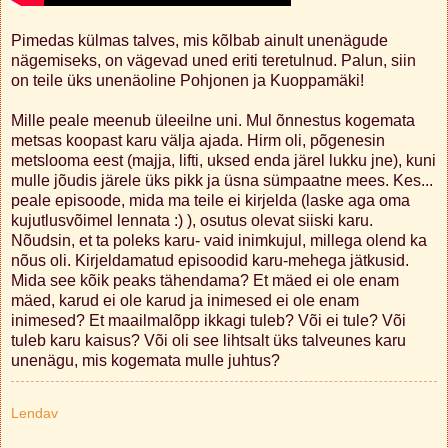
Pimedas külmas talves, mis kõlbab ainult unenägude
nägemiseks, on vägevad uned eriti teretulnud. Palun, siin
on teile üks unenäoline Pohjonen ja Kuoppamäki!
Mille peale meenub üleeilne uni. Mul õnnestus kogemata
metsas koopast karu välja ajada. Hirm oli, põgenesin
metslooma eest (majja, lifti, uksed enda järel lukku jne), kuni
mulle jõudis järele üks pikk ja üsna sümpaatne mees. Kes...
peale episoode, mida ma teile ei kirjelda (laske aga oma
kujutlusvõimel lennata :) ), osutus olevat siiski karu.
Nõudsin, et ta poleks karu- vaid inimkujul, millega olend ka
nõus oli. Kirjeldamatud episoodid karu-mehega jätkusid.
Mida see kõik peaks tähendama? Et mäed ei ole enam
mäed, karud ei ole karud ja inimesed ei ole enam
inimesed? Et maailmalõpp ikkagi tuleb? Või ei tule? Või
tuleb karu kaisus? Või oli see lihtsalt üks talveunes karu
unenägu, mis kogemata mulle juhtus?
Lendav