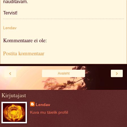
nauditavam.
Tervist!
Lendav
Kommentaare ei ole:
Postita kommentaar
‹
›
Avaleht
Kuva veebiversioon
Kirjutajast
Lendav
Kuva mu täielik profiil