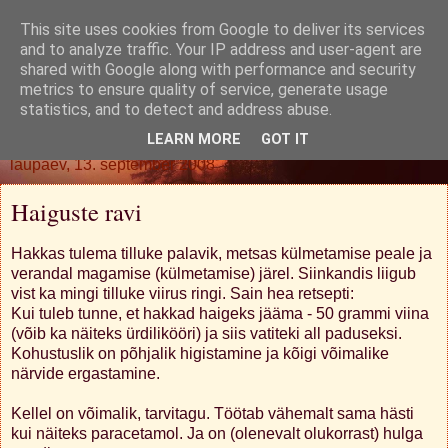
This site uses cookies from Google to deliver its services
Oh. Jah. Muidugi.
and to analyze traffic. Your IP address and user-agent are
shared with Google along with performance and security
metrics to ensure quality of service, generate usage
statistics, and to detect and address abuse.
▼
LEARN MORE
GOT IT
laupäev, 13. september 2008
Haiguste ravi
Hakkas tulema tilluke palavik, metsas külmetamise peale ja
verandal magamise (külmetamise) järel. Siinkandis liigub
vist ka mingi tilluke viirus ringi. Sain hea retsepti:
Kui tuleb tunne, et hakkad haigeks jääma - 50 grammi viina
(võib ka näiteks ürdilikööri) ja siis vatiteki all paduseksi.
Kohustuslik on põhjalik higistamine ja kõigi võimalike
närvide ergastamine.
Kellel on võimalik, tarvitagu. Töötab vähemalt sama hästi
kui näiteks paracetamol. Ja on (olenevalt olukorrast) hulga