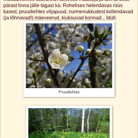
pärast linna jälle tagasi ka. Rohelises helendavas rüüs
kased, pruudiehtes viljapuud, nurmenukkudest kollendavad
(ja lõhnavad!) mäeveerud, kiuksuvad konnad... Idüll.
Pruudiehtes