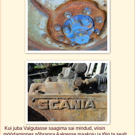
Kui juba Valgutasse saagima sai mindud, viisin
möödaminnes sõbranna Aakresse maakoju ja tõin ta sealt