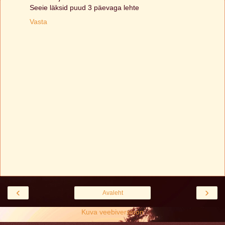
Seeie läksid puud 3 päevaga lehte
Vasta
‹
›
Avaleht
Kuva veebiversioon