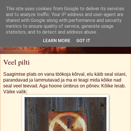
This site uses cookies from Google to deliver its services
Oh. Jah. Muidugi.
and to analyze traffic. Your IP address and user-agent are
shared with Google along with performance and security
metrics to ensure quality of service, generate usage
statistics, and to detect and address abuse.
▼
LEARN MORE
GOT IT
laupäev, 9. mai 2015
Veel pilti
Saagimise plats on vana töökoja kõrval, elu käib seal siiani,
parandavad ja lammutavad ja ma ei teagi mida kõike nad
seal veel teevad. Aga hoone ümbrus on põnev. Kõike leiab.
Väike valik: