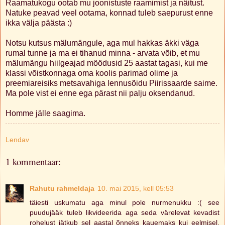
Raamatukogu ootab mu joonistuste raamimist ja näitust.
Natuke peavad veel ootama, konnad tuleb saepurust enne
ikka välja päästa :)
Notsu kutsus mälumängule, aga mul hakkas äkki väga
rumal tunne ja ma ei tihanud minna - arvata võib, et mu
mälumängu hiilgeajad möödusid 25 aastat tagasi, kui me
klassi võistkonnaga oma koolis parimad olime ja
preemiareisiks metsavahiga lennusõidu Piirissaarde saime.
Ma pole vist ei enne ega pärast nii palju oksendanud.
Homme jälle saagima.
Lendav
1 kommentaar:
Rahutu rahmeldaja
10. mai 2015, kell 05:53
täiesti uskumatu aga minul pole nurmenukku :( see
puudujääk tuleb likvideerida aga seda värelevat kevadist
rohelust jätkub sel aastal õnneks kauemaks kui eelmisel.