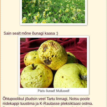
Sain sealt mõne õunagi kaasa :)
Päris õunad! Mullused!
Õhtupoolikul jõudsin veel Tartu linnagi, Notsu poole
riidekappi tuustima ja K-Rautasse pleksiklaasi ostma.