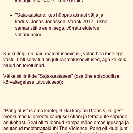
kusagilt osta saaks, kohe ostaks
"Saja-aastane, kes hüppas aknast välja ja
kadus" Jonas Jonasson; Varrak 2012 - üsna
samas stiilis eelmisega, võrratu eluterve
võllahuumor
Kui kellelgi on häid raamatusoovitusi, võtan hea meelega
vastu. Eriti soovitud on juturaamatusoovitused, aga ka kõik
muud on teretulnud.
Väike stiilinäide "Saja-aastasest" (osa ühe episoodilise
kõrvaltegelase tutvustusest):
"Pang alustas oma kuritegelikku karjääri Braasis, kõigest
mõnkümne kilomeetri kaugusel Allani ja tema uute sõprade
asukohast. Seal oli ta löönud kampa mõne omasugusega ja
asutanud mootorrattaklubi The Violence. Pang oli klubi juht,