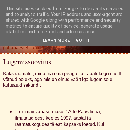
This site uses cookies from Google to deliver its services
Oh. Jah. Muidugi.
and to analyze traffic. Your IP address and user-agent are
shared with Google along with performance and security
metrics to ensure quality of service, generate usage
statistics, and to detect and address abuse.
▼
LEARN MORE
GOT IT
pühapäev, 8. juuli 2012
Lugemissoovitus
Kaks raamatut, mida ma oma peaga iial raaatukogu riiulilt
võtnud poleks, aga mis on olnud väärt iga lugemisele
kulutatud sekundit:
"Lummav vabasurmasõit" Arto Paasilinna,
ilmutatud eesti keeles 1997. aastal ja
raamatukogudes täiesti kapsaks loetud. Kui