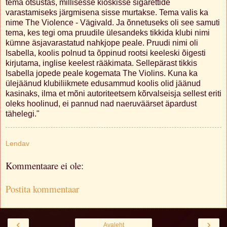
tema otsustas, millisesse kioskisse sigarettide
varastamiseks järgmisena sisse murtakse. Tema valis ka
nime The Violence - Vägivald. Ja õnnetuseks oli see samuti
tema, kes tegi oma pruudile ülesandeks tikkida klubi nimi
kümne äsjavarastatud nahkjope peale. Pruudi nimi oli
Isabella, koolis polnud ta õppinud rootsi keeleski õigesti
kirjutama, inglise keelest rääkimata. Sellepärast tikkis
Isabella jopede peale kogemata The Violins. Kuna ka
ülejäänud klubiliikmete edusammud koolis olid jäänud
kasinaks, ilma et mõni autoriteetsem kõrvalseisja sellest eriti
oleks hoolinud, ei pannud nad naeruväärset äpardust
tähelegi."
Lendav
Kommentaare ei ole:
Postita kommentaar
‹
›
Avaleht