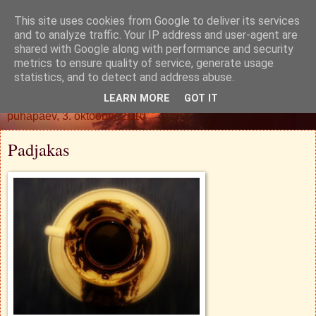
This site uses cookies from Google to deliver its services
Oh. Jah. Muidugi.
and to analyze traffic. Your IP address and user-agent are
shared with Google along with performance and security
metrics to ensure quality of service, generate usage
statistics, and to detect and address abuse.
▼
LEARN MORE
GOT IT
pühapäev, 3. oktoober 2010
Padjakas