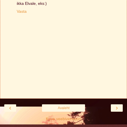
ikka Elvale, eks:)
Vasta
‹
›
Avaleht
Kuva veebiversioon