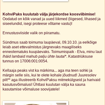
KohviPaks kuulutab välja järjekordse koosviibimise!
Oodatud on kõik vanad ja uued liikmed (liigesed, lihased ja
siseelundid, isegi proteese võtame vastu)!
Ennustusviiside valik on piiramatu.
Sündmus saab toimuma laupäeval, 09.10.10. ja eelkõige
leiab aset ettevalmistus järgnevaks maagiliseks
enneolematuks kuupäevaks. Toimumispaik - Elva, minu laut
/
häid lambaid mahub palju ühte lauta
/*. Katastriüksuse
tunnus on 17006:001:0054.
Kellaaja peaks vist ka märkima... aga ma teen sohki ja
märgin selle siis, kui te olete kohale jõudnud! Juuresolev
pilt** aga illustreerib KohviPaksu mitmekülgseid ja harivaid
kasutusvõimalusi! Ühtlasi kuulutan välja ka sauna
kasutamise võimaluse soovijatele!