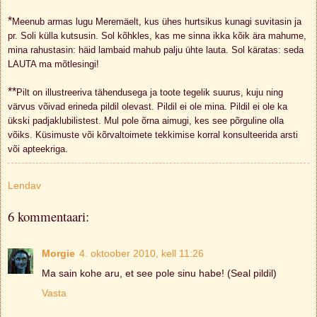
*
Meenub armas lugu Meremäelt, kus ühes hurtsikus kunagi suvitasin ja
pr. Soli külla kutsusin. Sol kõhkles, kas me sinna ikka kõik ära mahume,
mina rahustasin: häid lambaid mahub palju ühte lauta. Sol käratas: seda
LAUTA ma mõtlesingi!
**
Pilt on illustreeriva tähendusega ja toote tegelik suurus, kuju ning
värvus võivad erineda pildil olevast. Pildil ei ole mina. Pildil ei ole ka
ükski padjaklubilistest. Mul pole õrna aimugi, kes see põrguline olla
võiks. Küsimuste või kõrvaltoimete tekkimise korral konsulteerida arsti
või apteekriga.
Lendav
6 kommentaari:
Morgie
4. oktoober 2010, kell 11:26
Ma sain kohe aru, et see pole sinu habe! (Seal pildil)
Vasta