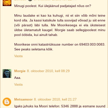
Minugi poolest. Kui ülejäänud padjatajad nõus on?
Minu laudake ei kao ka kuhugi, nii et siin võib mõni teine
kord olla. Ja kassi katsikule tulla soovijad võivad ju siit enne
(või pärast) läbi tulla. Me Moorikesega ei ela üksteisest
üldse ületamatult kaugel. Morgie saab sellegipoolest minu
pool ööbida, kui ainult tahab.
Moorikese onni katastriüksuse number on 69403:003:0083.
See peaks seletama kõik.
Vasta
Morgie
8. oktoober 2010, kell 08:29
Aaa.
Vasta
Metsamoor
8. oktoober 2010, kell 21:27
Igaks juhuks ka Moori telefon: 5346 2888 ja esmane suund