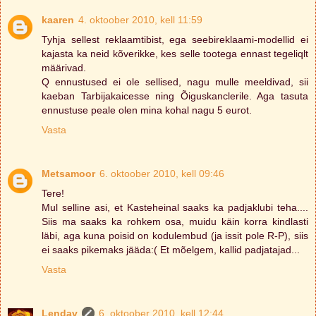
kaaren
4. oktoober 2010, kell 11:59
Tyhja sellest reklaamtibist, ega seebireklaami-modellid ei
kajasta ka neid kõverikke, kes selle tootega ennast tegeliqlt
määrivad.
Q ennustused ei ole sellised, nagu mulle meeldivad, sii
kaeban Tarbijakaicesse ning Õiguskanclerile. Aga tasuta
ennustuse peale olen mina kohal nagu 5 eurot.
Vasta
Metsamoor
6. oktoober 2010, kell 09:46
Tere!
Mul selline asi, et Kasteheinal saaks ka padjaklubi teha....
Siis ma saaks ka rohkem osa, muidu käin korra kindlasti
läbi, aga kuna poisid on kodulembud (ja issit pole R-P), siis
ei saaks pikemaks jääda:( Et mõelgem, kallid padjatajad...
Vasta
Lendav
6. oktoober 2010, kell 12:44