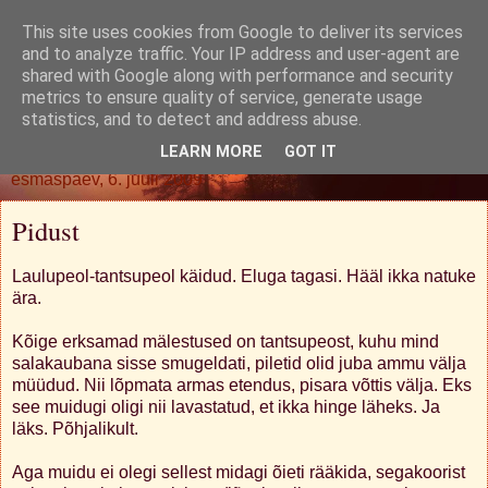
This site uses cookies from Google to deliver its services
Oh. Jah. Muidugi.
and to analyze traffic. Your IP address and user-agent are
shared with Google along with performance and security
metrics to ensure quality of service, generate usage
statistics, and to detect and address abuse.
▼
LEARN MORE
GOT IT
esmaspäev, 6. juuli 2009
Pidust
Laulupeol-tantsupeol käidud. Eluga tagasi. Hääl ikka natuke
ära.
Kõige erksamad mälestused on tantsupeost, kuhu mind
salakaubana sisse smugeldati, piletid olid juba ammu välja
müüdud. Nii lõpmata armas etendus, pisara võttis välja. Eks
see muidugi oligi nii lavastatud, et ikka hinge läheks. Ja
läks. Põhjalikult.
Aga muidu ei olegi sellest midagi õieti rääkida, segakoorist