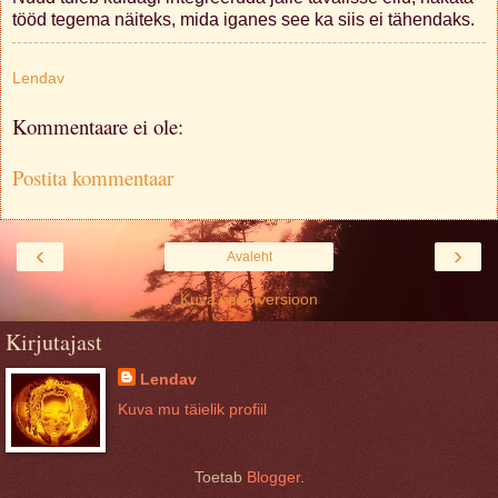
tööd tegema näiteks, mida iganes see ka siis ei tähendaks.
Lendav
Kommentaare ei ole:
Postita kommentaar
‹
›
Avaleht
Kuva veebiversioon
Kirjutajast
Lendav
Kuva mu täielik profiil
Toetab
Blogger
.