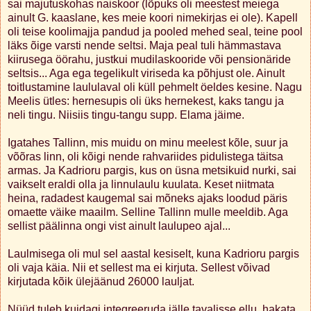
sai majutuskohas naiskoor (lõpuks oli meestest meiega
ainult G. kaaslane, kes meie koori nimekirjas ei ole). Kapell
oli teise koolimajja pandud ja pooled mehed seal, teine pool
läks õige varsti nende seltsi. Maja peal tuli hämmastava
kiirusega öörahu, justkui mudilaskooride või pensionäride
seltsis... Aga ega tegelikult viriseda ka põhjust ole. Ainult
toitlustamine laululaval oli küll pehmelt öeldes kesine. Nagu
Meelis ütles: hernesupis oli üks hernekest, kaks tangu ja
neli tingu. Niisiis tingu-tangu supp. Elama jäime.
Igatahes Tallinn, mis muidu on minu meelest kõle, suur ja
võõras linn, oli kõigi nende rahvariides pidulistega täitsa
armas. Ja Kadrioru pargis, kus on üsna metsikuid nurki, sai
vaikselt eraldi olla ja linnulaulu kuulata. Keset niitmata
heina, radadest kaugemal sai mõneks ajaks loodud päris
omaette väike maailm. Selline Tallinn mulle meeldib. Aga
sellist päälinna ongi vist ainult laulupeo ajal...
Laulmisega oli mul sel aastal kesiselt, kuna Kadrioru pargis
oli vaja käia. Nii et sellest ma ei kirjuta. Sellest võivad
kirjutada kõik ülejäänud 26000 lauljat.
Nüüd tuleb kuidagi integreeruda jälle tavalisse ellu, hakata