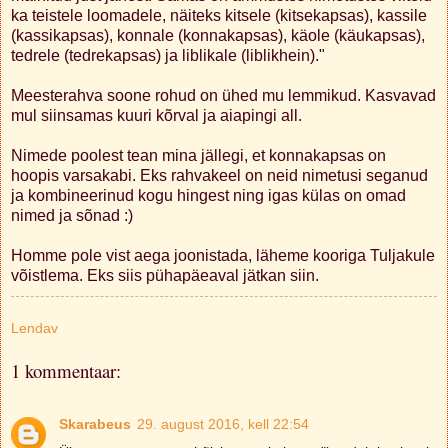
ka teistele loomadele, näiteks kitsele (kitsekapsas), kassile
(kassikapsas), konnale (konnakapsas), käole (käukapsas),
tedrele (tedrekapsas) ja liblikale (liblikhein)."
Meesterahva soone rohud on ühed mu lemmikud. Kasvavad
mul siinsamas kuuri kõrval ja aiapingi all.
Nimede poolest tean mina jällegi, et konnakapsas on
hoopis varsakabi. Eks rahvakeel on neid nimetusi seganud
ja kombineerinud kogu hingest ning igas külas on omad
nimed ja sõnad :)
Homme pole vist aega joonistada, läheme kooriga Tuljakule
võistlema. Eks siis pühapäeaval jätkan siin.
Lendav
1 kommentaar:
Skarabeus
29. august 2016, kell 22:54