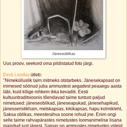
Jäneseoblikas
Uus proov, seekord oma pildistatud foto järgi.
Eesti Loodus
ütleb:
"Nimekülluslik taim mitmeks otstarbeks. Jänesekapsast on
inimesed söönud juba ammustest aegadest peaaegu aasta
läbi, kuid kõige rohkem ikka kevaditi. Eesti
kultuuritraditsioonis tõendavad taime tuntust paljud
nimetused: jäneseoblikad, jäneseapukad, jänesehapikud,
jänesseristikhain, metskapsas, kikikapsas, hapu kolmikleht,
Saksa oblikas, meesterahva soone rohud jne. Enim ongi
selle taime rahvapärastes nimetustes loomanimelise lisana
mainitud just jänest. Samas on ammustes nimetustes viiteid