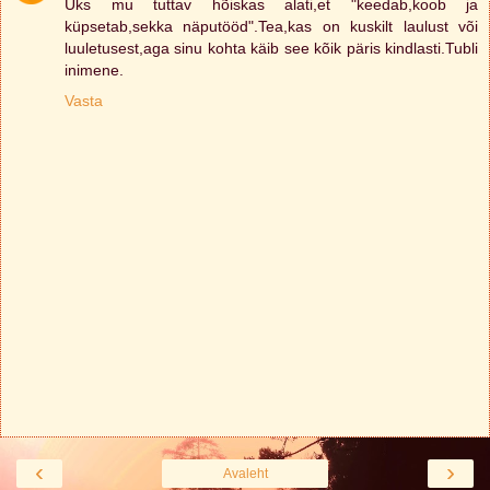
Üks mu tuttav hõiskas alati,et "keedab,koob ja
küpsetab,sekka näputööd".Tea,kas on kuskilt laulust või
luuletusest,aga sinu kohta käib see kõik päris kindlasti.Tubli
inimene.
Vasta
‹
›
Avaleht