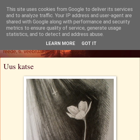
This site uses cookies from Google to deliver its services
Oh. Jah. Muidugi.
and to analyze traffic. Your IP address and user-agent are
shared with Google along with performance and security
metrics to ensure quality of service, generate usage
statistics, and to detect and address abuse.
▼
LEARN MORE
GOT IT
reede, 6. veebruar 2015
Uus katse