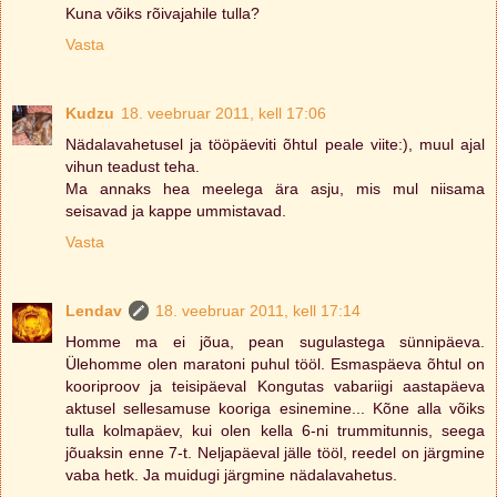
Kuna võiks rõivajahile tulla?
Vasta
Kudzu
18. veebruar 2011, kell 17:06
Nädalavahetusel ja tööpäeviti õhtul peale viite:), muul ajal
vihun teadust teha.
Ma annaks hea meelega ära asju, mis mul niisama
seisavad ja kappe ummistavad.
Vasta
Lendav
18. veebruar 2011, kell 17:14
Homme ma ei jõua, pean sugulastega sünnipäeva.
Ülehomme olen maratoni puhul tööl. Esmaspäeva õhtul on
kooriproov ja teisipäeval Kongutas vabariigi aastapäeva
aktusel sellesamuse kooriga esinemine... Kõne alla võiks
tulla kolmapäev, kui olen kella 6-ni trummitunnis, seega
jõuaksin enne 7-t. Neljapäeval jälle tööl, reedel on järgmine
vaba hetk. Ja muidugi järgmine nädalavahetus.