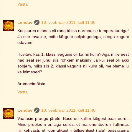
Vasta
Lendav
18. veebruar 2011, kell 11:36
Kusjuures minnes oli rong täitsa normaalse temperatuuriga!
Ja see tavaline, mitte kõrgete seljatugedega, seega koguni
odavam!
Huvitav, kas 1. klassi vagunis oli ka nii külm? Aga mille eest
nad seal sel juhul siis rohkem maksid? Ja kui seal oli äkki
soojem, miks siis 2. klassi vagunis nii külm oli, me oleme ju
ka inimesed?
Arumaeimõista.
Vasta
Lendav
18. veebruar 2011, kell 11:48
Vaatasin praegu järele. Buss on kallim kõigest paar eurot.
Minu probleem on aga selles, et ma orienteerun Tallinnas
nii kehvasti, et loomulikust intelligentsist (jala) bussijaama