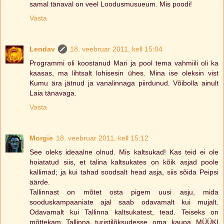
samal tänaval on veel Loodusmusueum. Mis poodi!
Vasta
Lendav
18. veebruar 2011, kell 15:04
Programmi oli koostanud Mari ja pool tema vahmiili oli ka
kaasas, ma lihtsalt lohisesin ühes. Mina ise oleksin vist
Kumu ära jätnud ja vanalinnaga piirdunud. Võibolla ainult
Laia tänavaga.
Vasta
Morgie
18. veebruar 2011, kell 15:12
See oleks ideaalne olnud. Mis kaltsukad! Kas teid ei ole
hoiatatud siis, et talina kaltsukates on kõik asjad poole
kallimad; ja kui tahad soodsalt head asja, siis sõida Peipsi
äärde.
Tallinnast on mõtet osta pigem uusi asju, mida
sooduskampaaniate ajal saab odavamalt kui mujalt.
Odavamalt kui Tallinna kaltsukatest, tead. Teiseks on
mõttekam Tallinna turistilõksudesse oma kaupa MÜÜKI