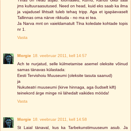
jms kultuuraasutused. Need on head, kuid eks saab ka ilma
ja vajadusel lihtsalt tuleb tehaq tripp. Aga et igapäevaselt
Tallinnas oma närve rikkuda - no ma ei tea.
Ja Narva mnt on vaieldamatult Tlna koledate kohtade topis
nr 1.
Vasta
Morgie
18. veebruar 2011, kell 14:57
Ach te nurjatud, selle külmetamise asemel oleksite võinud
samas tänavas külastada:
Eesti Tervishoiu Muuseumi (oleksite tasuta saanud)
ja
Nukuteatri muuseumi (kirve hinnaga, aga õudselt kift)
teinekord ärge minge nii lähedalt vaikides mööda!
Vasta
Morgie
18. veebruar 2011, kell 14:58
St Laial tänaval, kus ka Tarbekunstimuuseum asub. Ja