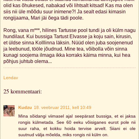
olid kas õhukesed, nabakad või lihtsalt kitsad! Kas ma olen
siis nii üle mõõdu suur inimene?! Ja sealt edasi kimasin
rongijaama, Mari jäi õega tädi poole.
Rong, vana m***, hilines Tartusse pool tundi ja oli külm nagu
hundilaut. Kui bussiga Tartust Elvasse ja koju sain, kirusin,
et üldse sinna Kolllinna läksin. Nüüd olen juba soojenenud
ja leebunud, tööle jõudnud. Mine tea, võibolla võin sinna
kunagi soojema ilmaga ikka korraks käima minna, kui hea
põhjus juhtub olema...
Lendav
25 kommentaari:
Kudzu
18. veebruar 2011, kell 10:49
Mina sõidangi viimasel ajal seepärast bussiga, et ei jaksa
rongis külmetada. See 60 eeku võisiganes eurot pole nii
suur raha, et kokku hoida tervise arvelt. Siiani ei ole
suutnud välja mõelda, miks rongis nii külm on.