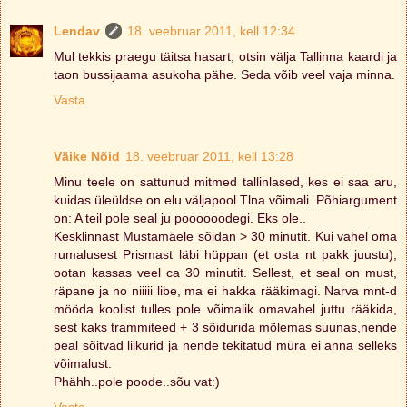
Lendav
18. veebruar 2011, kell 12:34
Mul tekkis praegu täitsa hasart, otsin välja Tallinna kaardi ja
taon bussijaama asukoha pähe. Seda võib veel vaja minna.
Vasta
Väike Nõid
18. veebruar 2011, kell 13:28
Minu teele on sattunud mitmed tallinlased, kes ei saa aru,
kuidas üleüldse on elu väljapool Tlna võimali. Põhiargument
on: A teil pole seal ju poooooodegi. Eks ole..
Kesklinnast Mustamäele sõidan > 30 minutit. Kui vahel oma
rumalusest Prismast läbi hüppan (et osta nt pakk juustu),
ootan kassas veel ca 30 minutit. Sellest, et seal on must,
räpane ja no niiiii libe, ma ei hakka rääkimagi. Narva mnt-d
mööda koolist tulles pole võimalik omavahel juttu rääkida,
sest kaks trammiteed + 3 sõidurida mõlemas suunas,nende
peal sõitvad liikurid ja nende tekitatud müra ei anna selleks
võimalust.
Phähh..pole poode..sõu vat:)
Vasta