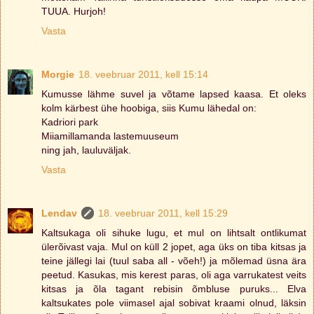
TUUA. Hurjoh!
Vasta
Morgie
18. veebruar 2011, kell 15:14
Kumusse lähme suvel ja võtame lapsed kaasa. Et oleks
kolm kärbest ühe hoobiga, siis Kumu lähedal on:
Kadriori park
Miiamillamanda lastemuuseum
ning jah, lauluväljak.
Vasta
Lendav
18. veebruar 2011, kell 15:29
Kaltsukaga oli sihuke lugu, et mul on lihtsalt ontlikumat
ülerõivast vaja. Mul on küll 2 jopet, aga üks on tiba kitsas ja
teine jällegi lai (tuul saba all - võeh!) ja mõlemad üsna ära
peetud. Kasukas, mis kerest paras, oli aga varrukatest veits
kitsas ja õla tagant rebisin õmbluse puruks... Elva
kaltsukates pole viimasel ajal sobivat kraami olnud, läksin