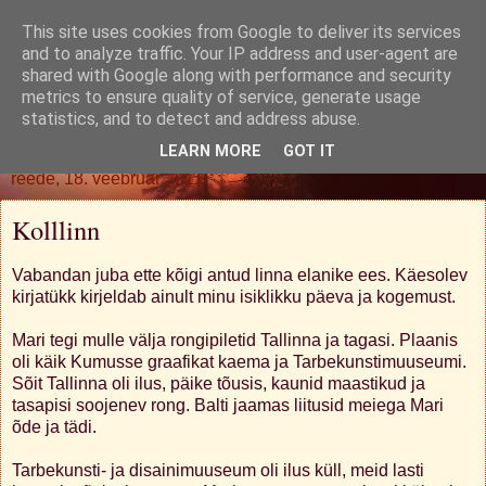
This site uses cookies from Google to deliver its services
Oh. Jah. Muidugi.
and to analyze traffic. Your IP address and user-agent are
shared with Google along with performance and security
metrics to ensure quality of service, generate usage
statistics, and to detect and address abuse.
▼
LEARN MORE
GOT IT
reede, 18. veebruar 2011
Kolllinn
Vabandan juba ette kõigi antud linna elanike ees. Käesolev
kirjatükk kirjeldab ainult minu isiklikku päeva ja kogemust.
Mari tegi mulle välja rongipiletid Tallinna ja tagasi. Plaanis
oli käik Kumusse graafikat kaema ja Tarbekunstimuuseumi.
Sõit Tallinna oli ilus, päike tõusis, kaunid maastikud ja
tasapisi soojenev rong. Balti jaamas liitusid meiega Mari
õde ja tädi.
Tarbekunsti- ja disainimuuseum oli ilus küll, meid lasti