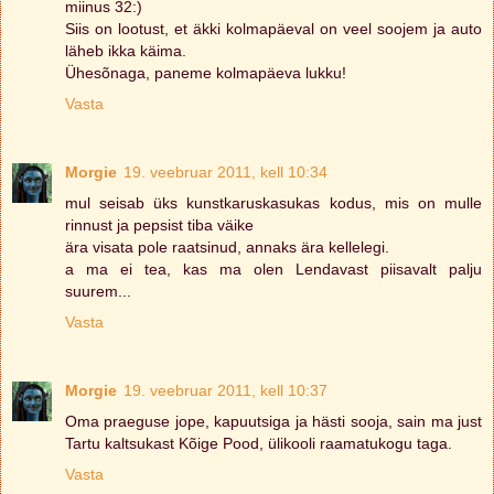
miinus 32:)
Siis on lootust, et äkki kolmapäeval on veel soojem ja auto
läheb ikka käima.
Ühesõnaga, paneme kolmapäeva lukku!
Vasta
Morgie
19. veebruar 2011, kell 10:34
mul seisab üks kunstkaruskasukas kodus, mis on mulle
rinnust ja pepsist tiba väike
ära visata pole raatsinud, annaks ära kellelegi.
a ma ei tea, kas ma olen Lendavast piisavalt palju
suurem...
Vasta
Morgie
19. veebruar 2011, kell 10:37
Oma praeguse jope, kapuutsiga ja hästi sooja, sain ma just
Tartu kaltsukast Kõige Pood, ülikooli raamatukogu taga.
Vasta