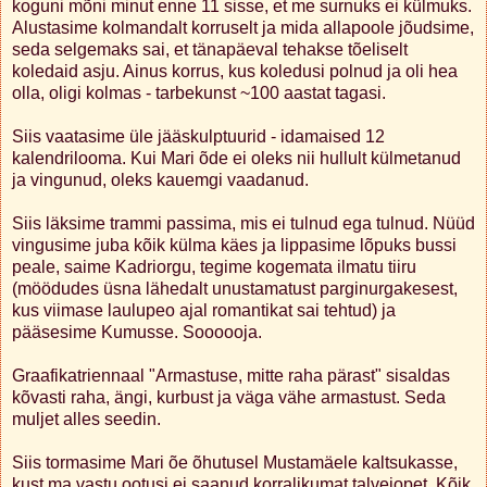
koguni mõni minut enne 11 sisse, et me surnuks ei külmuks.
Alustasime kolmandalt korruselt ja mida allapoole jõudsime,
seda selgemaks sai, et tänapäeval tehakse tõeliselt
koledaid asju. Ainus korrus, kus koledusi polnud ja oli hea
olla, oligi kolmas - tarbekunst ~100 aastat tagasi.
Siis vaatasime üle jääskulptuurid - idamaised 12
kalendrilooma. Kui Mari õde ei oleks nii hullult külmetanud
ja vingunud, oleks kauemgi vaadanud.
Siis läksime trammi passima, mis ei tulnud ega tulnud. Nüüd
vingusime juba kõik külma käes ja lippasime lõpuks bussi
peale, saime Kadriorgu, tegime kogemata ilmatu tiiru
(möödudes üsna lähedalt unustamatust parginurgakesest,
kus viimase laulupeo ajal romantikat sai tehtud) ja
pääsesime Kumusse. Soooooja.
Graafikatriennaal "Armastuse, mitte raha pärast" sisaldas
kõvasti raha, ängi, kurbust ja väga vähe armastust. Seda
muljet alles seedin.
Siis tormasime Mari õe õhutusel Mustamäele kaltsukasse,
kust ma vastu ootusi ei saanud korralikumat talvejopet. Kõik