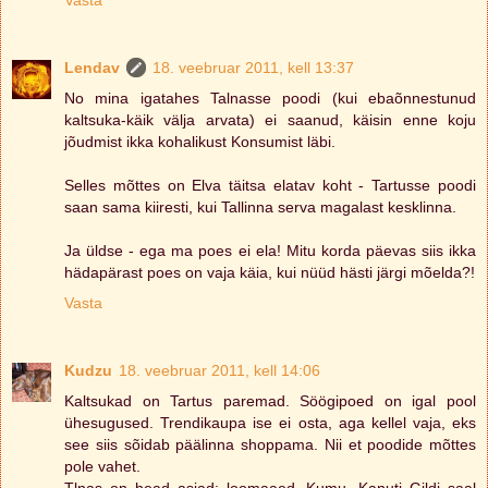
Lendav
18. veebruar 2011, kell 13:37
No mina igatahes Talnasse poodi (kui ebaõnnestunud
kaltsuka-käik välja arvata) ei saanud, käisin enne koju
jõudmist ikka kohalikust Konsumist läbi.
Selles mõttes on Elva täitsa elatav koht - Tartusse poodi
saan sama kiiresti, kui Tallinna serva magalast kesklinna.
Ja üldse - ega ma poes ei ela! Mitu korda päevas siis ikka
hädapärast poes on vaja käia, kui nüüd hästi järgi mõelda?!
Vasta
Kudzu
18. veebruar 2011, kell 14:06
Kaltsukad on Tartus paremad. Söögipoed on igal pool
ühesugused. Trendikaupa ise ei osta, aga kellel vaja, eks
see siis sõidab päälinna shoppama. Nii et poodide mõttes
pole vahet.
Tlnas on head asjad: loomaaed, Kumu, Kanuti Gildi saal