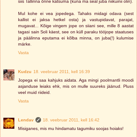
siis Tallinna õnne katsuma (kuna ma seal juba niikuinii olin).
Mul kohe ei vea jopedega. Tahaks midagi odava (sest
kallist ei jaksa hetkel osta) ja vastupidavat, parajat,
mugavat... Kõige vingem jope on siiani see, mille 8 aastat
tagasi sain Soli käest, see on küll paraku tööjope staatuses
ja päälinna eputama ei kõlba minna, on juba(!) kulumise
märke.
Vasta
Kudzu
18. veebruar 2011, kell 16:39
Jopega ei saa kahjuks aidata. Aga mingi poolmantli moodi
asjanduse leiaks ehk, mis on mulle suureks jäänud. Pluss
veel muid riideid.
Vasta
Lendav
18. veebruar 2011, kell 16:42
Misiganes, mis mu hindamatu tagumiku soojas hoiaks!