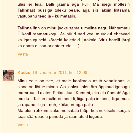
üles ei leia. Balti jaama aga küll. Ma isegi mõtlesin
Tallinnast bussiga tuleku peale, aga siis läksin lihtsama
vastupanu teed ja - külmetasin.
Tallinna linn on minu jaoks sama ulmeline nagu Nähtamatu
Ülikooli raamatukogu. Ja nüüd nad veel muudkui ehitavad
ka igasuguseid kõrgeid koledaid jurakaid, Viru hotelli järgi
ka enam ei saa orienteeruda... :(
Vasta
Kudzu
18. veebruar 2011, kell 12:09
Minu eelis on see, et meie koolimaja asub vanalinnas ja
sinna on lihtne minna. Aja jooksul olen ära õppinud igasugu
marsruudid alates Piritast kuni Kumuni, eks elu õpetab! Aga
muidu - Tallinn mulle ei meeldi, liiga palju inimesi, liiga must
ja räpane, liiga - noh, kõike on liiga palju.
Ma olen rohkem siuke metsatalu tüüp, kes nokitseks soojas
toas säärepaelu punuda ja raamatuid lugeda.
Vasta