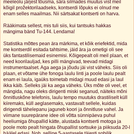
meeleolu järjest tõusma, sära silmades muutus vist meil
kõigil prožektorilaadseks, kontserdi lõpuks ei olnud me
enam selles maailmas. Nii särtsakat kontserti on harva.
Rääkimata sellest, mis tuli siis, kui tantsuks hakkas
mängima bänd Tu-144. Lendama!
Statistika mõttes pean ära märkima, et kõik eriefektid, mida
me kontserdil esitada tahtsime, jäid ära ja ometigi oli see
üks fantastilisemaid esinemisi. Kõigepealt oli meil plaan, et
need koorilauljad, kes pilli mängivad, teevad midagi
instrumentaalset. Aga aega ja jõudu jäi vist väheks. Siis oli
plaan, et võtame ühe fonoga laulu linti ja poole laulu pealt
enam ei laula, igaüks toimetab midagi muud edasi ja laul
ikka käib. Selleks jäi ka aega väheks. Üks mõte oli veel, et
mängida, nagu oleks dirigenti miski seganud, näiteks mõni
õnnitluskõne telefonis, laulu tempo muutuks drastiliselt küll
kiiremaks, küll aeglasemaks, vastavalt sellele, kuidas
dirigendi tähelepanu jaguneb koori ja õnnitluse vahel. Ja
viimane suurepärane idee oli võtta sünnipäeva puhul
heeliumiga õhupallid kätte, alustada kontserti motoga ja
poole moto pealt hingata õhupallist sortsuke ja piiksuda 20-l
häälel edasi. Noh, selline 5-aastasele täiesti sobilik