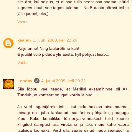
siis ära, kui selgus, et ei saa tulla peost osa saama, nüüd
lugedes kipub see tagasi tulema... No 5 aasta pärast teil ju
jälle juubel, eks;)
Vasta
kaaren
1. juuni 2009, kell 22:26
Palju onne! Ning laulur66mu kah!
& juublit v6ib pidada yle aasta, kyll p6hjust leiab...
Vasta
Lendav
4. juuni 2009, kell 20:22
Siia lõppu veel teade, et Merilini eksamihinne oli A+.
Tundub, et kontsert on igati korda läinud.
Ja veel tagantjärele infi - kui pidu hakkas otsa saama,
minagi olin juba lahkunud, sai üritus põhjaliku, pauguga
lõpu. Kaks kohalikku tülinorijat-vennakest tulid koorile
kingitud šampust ära virutama ja läks meie kahe vapra
lauljaga löömaks. Verd olla saalis olnud nagu seatapul ja