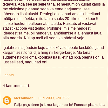
tegevus. Aga see jäi selle taha, et heelium on küllalt kallis ja
me oleksime pidanud seda ka enne harjutama, see
tähendab lisakulusid. Pealegi ei osanud ametlik heeliumi
müüja meile öelda, mitu laulu saaks 20-liikmeline koor 5-
liitrise heeliumiballooni abil laulda. Paistab, et vastavat
statistikat pole vist tehtud. Põhiline, mis me nendest
ideedest saime, oli nende väljamõtlemise ajal ennast laua
alla naerda. Küllap meil oli seda ka hädasti vaja.
Igatahes ma jõudsin koju alles kõvasti peale keskööd, jalad
kargamisest töntsid ja hing nii kerge-kerge. Ma tänan
südamest kõiki oma koorikaaslasi, et nad ikka olemas on ja
just sellised, nagu nad on!
Lendav
3 kommentaari:
Metsamoor
1. juuni 2009, kell 08:38
Palju-palju õnne ja jaksu kogu koorile! Poetasin pisara juba