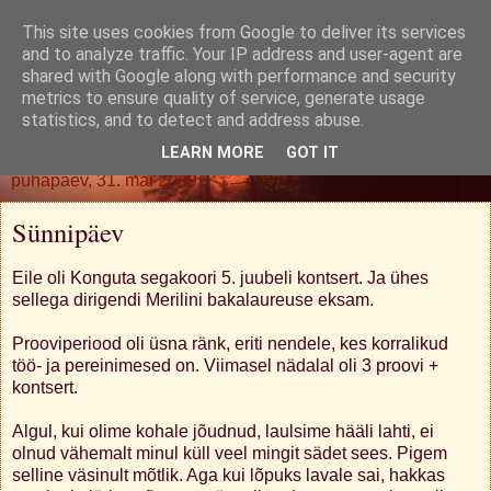
This site uses cookies from Google to deliver its services
Oh. Jah. Muidugi.
and to analyze traffic. Your IP address and user-agent are
shared with Google along with performance and security
metrics to ensure quality of service, generate usage
statistics, and to detect and address abuse.
▼
LEARN MORE
GOT IT
pühapäev, 31. mai 2009
Sünnipäev
Eile oli Konguta segakoori 5. juubeli kontsert. Ja ühes
sellega dirigendi Merilini bakalaureuse eksam.
Prooviperiood oli üsna ränk, eriti nendele, kes korralikud
töö- ja pereinimesed on. Viimasel nädalal oli 3 proovi +
kontsert.
Algul, kui olime kohale jõudnud, laulsime hääli lahti, ei
olnud vähemalt minul küll veel mingit sädet sees. Pigem
selline väsinult mõtlik. Aga kui lõpuks lavale sai, hakkas