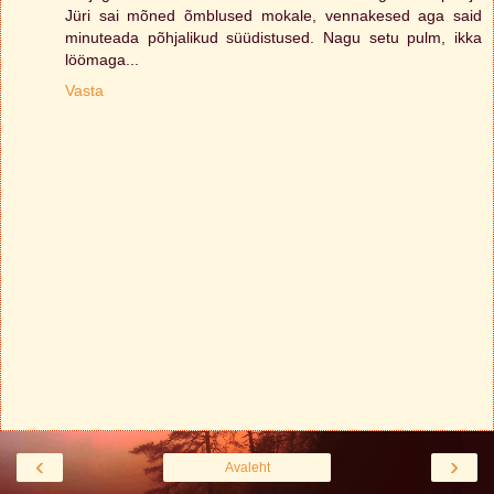
Jüri sai mõned õmblused mokale, vennakesed aga said
minuteada põhjalikud süüdistused. Nagu setu pulm, ikka
löömaga...
Vasta
‹
›
Avaleht