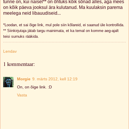
tunne on, kui naisel** on õhtuks kõik sõnad alles, aga mees
on kõik päeva jooksul ära kulutanud. Ma kuulaksin parema
meelega neid libauudiseid...
*Loodan, et sai õige link, mul pole siin kõlareid, ei saanud üle kontrollida.
** Siinkirjutaja jätab targu mainimata, et ka temal on komme aeg-ajalt
teisi surnuks rääkida.
Lendav
1 kommentaar:
Morgie
9. märts 2012, kell 12:19
On, on õige link. :D
Vasta