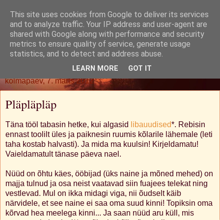
This site uses cookies from Google to deliver its services
Oh. Jah. Muidugi.
and to analyze traffic. Your IP address and user-agent are
shared with Google along with performance and security
metrics to ensure quality of service, generate usage
statistics, and to detect and address abuse.
▼
LEARN MORE
GOT IT
kolmapäev, 7. märts 2012
Pläpläpläp
Täna tööl tabasin hetke, kui algasid
libauudised
*. Rebisin
ennast toolilt üles ja paiknesin ruumis kõlarile lähemale (leti
taha kostab halvasti). Ja mida ma kuulsin! Kirjeldamatu!
Vaieldamatult tänase päeva nael.
Nüüd on õhtu käes, ööbijad (üks naine ja mõned mehed) on
majja tulnud ja osa neist vaatavad siin fuajees telekat ning
vestlevad. Mul on ikka midagi viga, nii õudselt käib
närvidele, et see naine ei saa oma suud kinni! Topiksin oma
kõrvad hea meelega kinni... Ja saan nüüd aru küll, mis