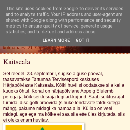
This site uses cookies from Google to deliver its services
Oh. Jah. Muidugi.
and to analyze traffic. Your IP address and user-agent are
shared with Google along with performance and security
metrics to ensure quality of service, generate usage
statistics, and to detect and address abuse.
▼
LEARN MORE
GOT IT
kolmapäev, 21. september 2011
Kaitseala
Sel reedel, 23. septembril, sügise alguse päeval,
taasavatakse Tartumaa Tervisespordikeskuses
Härjapõlvlaste Kaitseala. Kõiki huvilisi oodatakse siia kella
kuueks õhtul. Kohal on härjapõlvlane Aopelg Elulemb
perega ja kõik seiklusraja tegijad-kujurid. Saab seiklusrajal
turnida, disc-golfi proovida (sihuke lendavate taldrikutega
mäng), pakume midagi ka hamba alla. Küllap on veel
midagi, aga ega ma kõike ei saa siia ette üles kirjutada, siis
ei oleks enam huvitav.