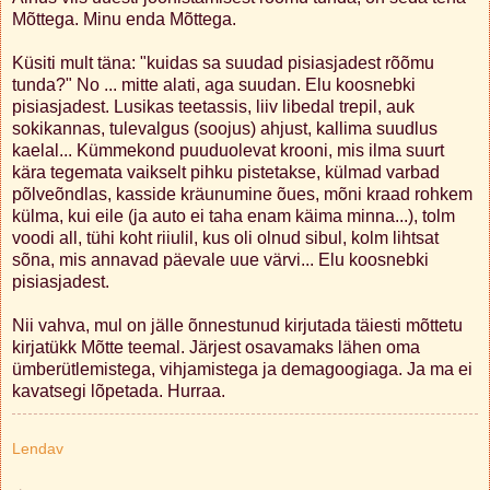
Mõttega. Minu enda Mõttega.
Küsiti mult täna: "kuidas sa suudad pisiasjadest rõõmu
tunda?" No ... mitte alati, aga suudan. Elu koosnebki
pisiasjadest. Lusikas teetassis, liiv libedal trepil, auk
sokikannas, tulevalgus (soojus) ahjust, kallima suudlus
kaelal... Kümmekond puuduolevat krooni, mis ilma suurt
kära tegemata vaikselt pihku pistetakse, külmad varbad
põlveõndlas, kasside kräunumine õues, mõni kraad rohkem
külma, kui eile (ja auto ei taha enam käima minna...), tolm
voodi all, tühi koht riiulil, kus oli olnud sibul, kolm lihtsat
sõna, mis annavad päevale uue värvi... Elu koosnebki
pisiasjadest.
Nii vahva, mul on jälle õnnestunud kirjutada täiesti mõttetu
kirjatükk Mõtte teemal. Järjest osavamaks lähen oma
ümberütlemistega, vihjamistega ja demagoogiaga. Ja ma ei
kavatsegi lõpetada. Hurraa.
Lendav