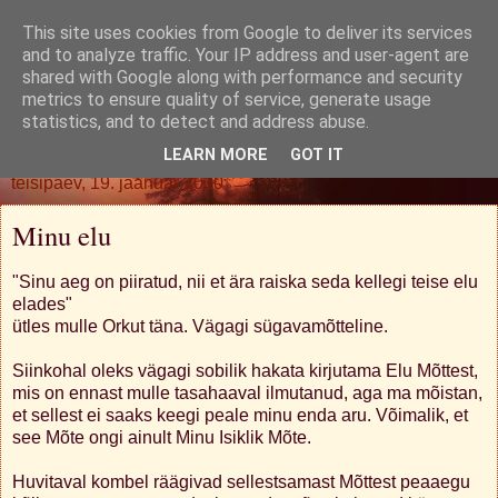
This site uses cookies from Google to deliver its services
Oh. Jah. Muidugi.
and to analyze traffic. Your IP address and user-agent are
shared with Google along with performance and security
metrics to ensure quality of service, generate usage
statistics, and to detect and address abuse.
▼
LEARN MORE
GOT IT
teisipäev, 19. jaanuar 2010
Minu elu
"Sinu aeg on piiratud, nii et ära raiska seda kellegi teise elu
elades"
ütles mulle Orkut täna. Vägagi sügavamõtteline.
Siinkohal oleks vägagi sobilik hakata kirjutama Elu Mõttest,
mis on ennast mulle tasahaaval ilmutanud, aga ma mõistan,
et sellest ei saaks keegi peale minu enda aru. Võimalik, et
see Mõte ongi ainult Minu Isiklik Mõte.
Huvitaval kombel räägivad sellestsamast Mõttest peaaegu