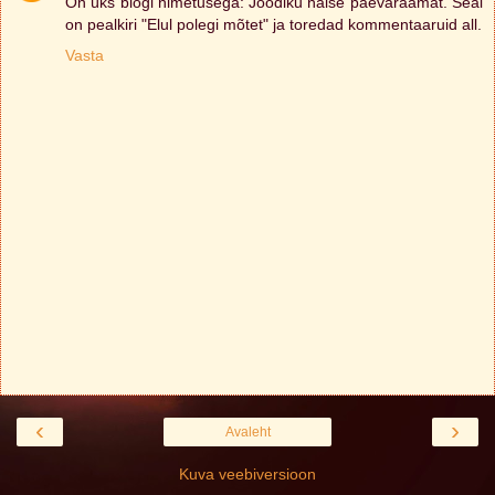
On üks blogi nimetusega: Joodiku naise päevaraamat. Seal
on pealkiri "Elul polegi mõtet" ja toredad kommentaaruid all.
Vasta
‹
›
Avaleht
Kuva veebiversioon