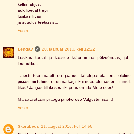
kallim ahjus,
auk libedal trepil,
lusikas liivas
ja suudlus teetassis...
Vasta
Lendav
20. jaanuar 2010, kell 12:22
Lusikas kaelal ja kasside kräunumine põlveõndlas, jah,
loomulikult.
Täiesti teenimatult on jäänud tähelepanuta eriti oluline
pisiasi, nii tühine, et ei märkagi, kui need olemas on - nimelt
tikud! Ja igas tillukeses tikupeas on Elu Mõte sees!
Ma saavutasin praegu järjekordse Valgustumise...!
Vasta
Skarabeus
21. august 2016, kell 14:55