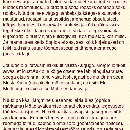
kõik new age raamatud, olen seda mõtet kohanud kümnetes
kilodes raamatutes. Ja pidanud seda roosaks ebareaalseks
uduks. Nüüd on see vägagi tahkeks ja käegakatsutavaks
muutunud, roosast kujutluspildist arenenud absoluutselt
kõigist toonidest koosnevaks tahkeks ja kõikehõlmavaks
tegelikkuseks. Ja ma saan aru, et seda ei olegi võimalik
kirjeldada, ainult vihjata kuidagiviisi. Kes mõistab, kes mitte.
Ja raamatutest seda õppida ei saa, sest kõik kirjeldused on
isiklikud ning suure tõenäosusega ei tähenda enamuse
jaoks midagi.
Jõulude ajal tutvusin isiklikult Musta Auguga. Morgie lahkelt
arvas, et Must Auk olla kõige otsem tee läbi singulaarsuse,
seega otse sinna, kuhu vaja. Noh, igatahes ma tänan seda
Musta Auku (mis oli elu mõtte vastand, ehk siis Elu
Mõttetus), mis viis otse Mõtte endani välja!
Nüüd on käsil järgmine ülesanne: leida üles (õppida
märkama) Mõtte avaldumise kohad elus endas, tegevustes,
töödes ja asjades. Nimelt hakkas tasapisi igasugune mõte
ära kaduma. Enamus tegevusi, mida olen kunagi suure
rõõmuga teinud, kaotasid oma sära (joonistamine näiteks).
Ainus viis uuesti joonistamisest rõõmu tunda, on seda teha