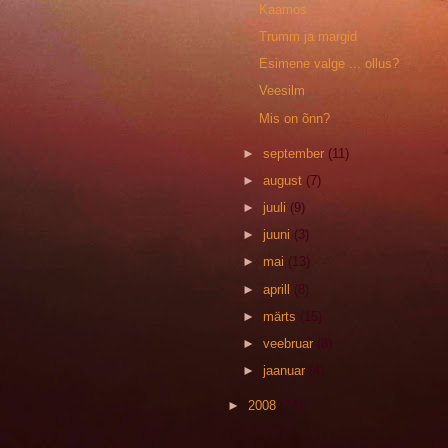
Kaamos
Trumm ja margid
Esimene valge ... ollus?
Veesilm
Mis on õnn?
►
september
(11)
►
august
(7)
►
juuli
(9)
►
juuni
(3)
►
mai
(13)
►
aprill
(8)
►
märts
(15)
►
veebruar
(8)
►
jaanuar
(4)
►
2008
(74)