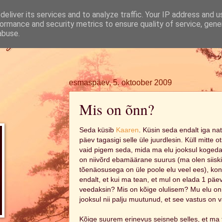
eliver its services and to analyze traffic. Your IP address and 
ormance and security metrics to ensure quality of service, gen
ugi.
abuse.
esmaspäev, 5. oktoober 2009
Mis on õnn?
Seda küsib
Kaaren
. Küsin seda endalt iga na
päev tagasigi selle üle juurdlesin. Küll mitte
vaid pigem seda, mida ma elu jooksul kogeda 
on niivõrd ebamäärane suurus (ma olen siiski 
tõenäosusega on üle poole elu veel ees), kont
endalt, et kui ma tean, et mul on elada 1 päev
veedaksin? Mis on kõige olulisem? Mu elu on
jooksul nii palju muutunud, et see vastus on v
Kõige suurem erinevus seisneb selles, et ma t