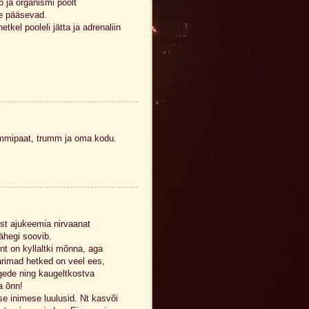
 ja organismi poolt
le pääsevad.
kel pooleli jätta ja adrenaliin
kummipaat, trumm ja oma kodu.
sest ajukeemia nirvaanat
ähegi soovib.
 on kyllaltki mõnna, aga
parimad hetked on veel ees,
lgede ning kaugeltkostva
a õnn!
se inimese luulusid. Nt kasvõi