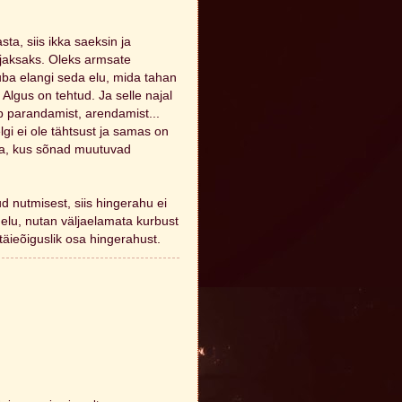
ta, siis ikka saeksin ja
i jaksaks. Oleks armsate
 juba elangi seda elu, mida tahan
 Algus on tehtud. Ja selle najal
b parandamist, arendamist...
lgi ei ole tähtsust ja samas on
inna, kus sõnad muutuvad
d nutmisest, siis hingerahu ei
 elu, nutan väljaelamata kurbust
äieõiguslik osa hingerahust.