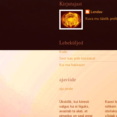
Kirjutajast
Lendav
Kuva mu täielik profii
Leheküljed
Kodu
Sest kas pole kirjutatud
Kui ma hakkasin
ajaviide
aja peale
Ükskõik, kui kiiresti
Kaost l
valgus ka ei liiguks,
rohkem 
avastab ta alati, et
otsitak
pimedus on seal enne
võidab a