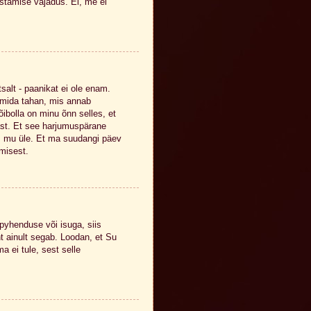
ustamise vajadus. Ei, me ei
salt - paanikat ei ole enam.
, mida tahan, mis annab
ibolla on minu õnn selles, et
ast. Et see harjumuspärane
am mu üle. Et ma suudangi päev
emisest.
pyhenduse või isuga, siis
 ainult segab. Loodan, et Su
a ei tule, sest selle