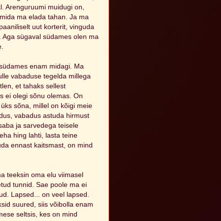
al. Arenguruumi muidugi on,
u, mida ma elada tahan. Ja ma
paaniliselt uut korterit, vinguda
nes. Aga sügaval südames olen ma
e.
l südames enam midagi. Ma
lle vabaduse tegelda millega
len, et tahaks sellest
ks ei olegi sõnu olemas. On
 üks sõna, millel on kõigi meie
adus, vabadus astuda hirmust
saba ja sarvedega teisele
ha hing lahti, lasta teine
obuda ennast kaitsmast, on mind
ma teeksin oma elu viimasel
etud tunnid. Sae poole ma ei
nud. Lapsed... on veel lapsed.
sid suured, siis võibolla enam
mese seltsis, kes on mind