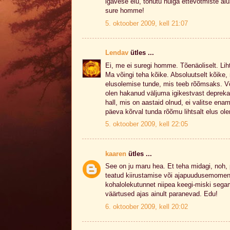
igavese elu, tohutu hulga ettevõtmiste al
sure homme!
5. oktoober 2009, kell 21:07
Lendav
ütles ...
Ei, me ei suregi homme. Tõenäoliselt. Liht
Ma võingi teha kõike. Absoluutselt kõike
elusolemise tunde, mis teeb rõõmsaks. Võ
olen hakanud väljuma igikestvast deprek
hall, mis on aastaid olnud, ei valitse en
päeva kõrval tunda rõõmu lihtsalt elus ol
5. oktoober 2009, kell 22:05
kaaren
ütles ...
See on ju maru hea. Et teha midagi, noh, 
teatud kiirustamise või ajapuudusemoment
kohalolekutunnet niipea keegi-miski segam
väärtused ajas ainult paranevad. Edu!
6. oktoober 2009, kell 20:02