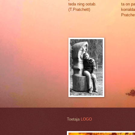
teda ning ootab.
ta on p
(T.Pratchett)
korralda
Pratchet
Toetaja
LOGO