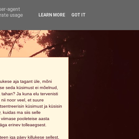
user-agent
erate usage
LEARN MORE
GOT IT
tukese aja tagant üle, mõni
 otse seda küsimust ei mõelnud,
tahan? Ja kuna elu tervenisti
nii noor veel, et suure
sentreerisin küsimust ja küsisin
, kuidas ma siis selle
 viimase pooleteise aasta
äga erinev tolleaegsest.
een iga päev killukese sellest,