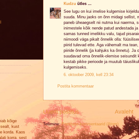
Kudzu
ütles ...
See lugu on kui imelise kulgemise kirjeldu
suuda. Minu jaoks on õnn midagi sellist, 
l
paneb üheaegselt nii nutma kui naerma, s
inimestele kõik nende patud andestada ja
samas tunned imelikku valu, tajud pisara
niimoodi väga pikalt õnnelik olla: füüsili
piirid tulevad ette. Aga vähemalt ma tean, 
piiride õnnelik (ja kahjuks ka õnnetu). Ja
suudavad oma õnnelik-olemise seisundit ka
kestab pikke perioode ja muutub täiusliku
kulgemiseks.
6. oktoober 2009, kell 23:34
Postita kommentaar
Uuem postitus
Avaleht
eiab kõige
Tellimine:
Postituse kommentaarid (Atom)
sealt, kust
se korda. Kaos
lati korra, sest