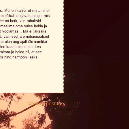
s. Mul on kahju, et mina nii ei
mis lõikab sügavale hinge, mis
ee on hetk, kus tahaksid
 maailma oma süles hoida ja
id voolamas... Ma ei jaksaks
sed, vaimsed ja emotsionaalsed
et olen aeg-ajalt üle inimlike
 olen kade inimestele, kes
itsta ja hoida nii, et see
ks ning harmooniliseks
Vanem postitus