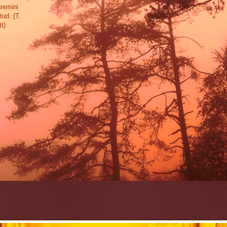
aremini
tud. (T.
t)