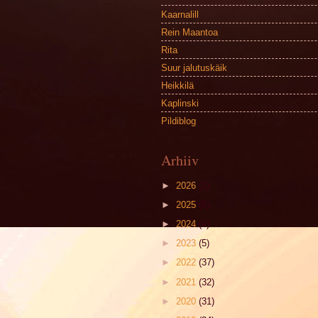
Kaarnalill
Rein Maantoa
Rita
Suur jalutuskäik
Heikkilä
Kaplinski
Pildiblog
Arhiiv
►
2026
(1)
►
2025
(6)
►
2024
(4)
►
2023
(5)
►
2022
(37)
►
2021
(32)
►
2020
(31)