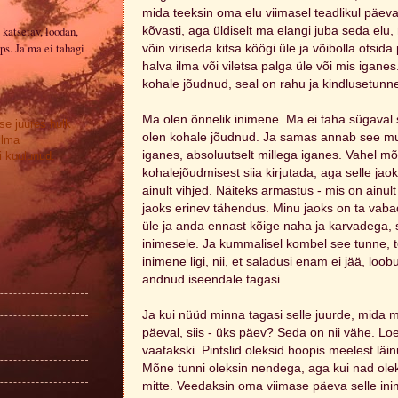
mida teeksin oma elu viimasel teadlikul päev
 katsetav, loodan,
kõvasti, aga üldiselt ma elangi juba seda el
ps. Ja ma ei tahagi
võin viriseda kitsa köögi üle ja võibolla otsida 
halva ilma või viletsa palga üle või mis iga
kohale jõudnud, seal on rahu ja kindlusetunn
Ma olen õnnelik inimene. Ma ei taha sügava
se juures hulk
olen kohale jõudnud. Ja samas annab see mu
ilma
iganes, absoluutselt millega iganes. Vahel mõt
 kuulunud.
kohalejõudmisest siia kirjutada, aga selle jao
ainult vihjed. Näiteks armastus - mis on ainult
jaoks erinev tähendus. Minu jaoks on ta vab
üle ja anda ennast kõige naha ja karvadega, 
inimesele. Ja kummalisel kombel see tunne, te
inimene ligi, nii, et saladusi enam ei jää, lo
andnud iseendale tagasi.
Ja kui nüüd minna tagasi selle juurde, mida 
päeval, siis - üks päev? Seda on nii vähe. Lo
vaatakski. Pintslid oleksid hoopis meelest läi
Mõne tunni oleksin nendega, aga kui nad olek
mitte. Veedaksin oma viimase päeva selle ini