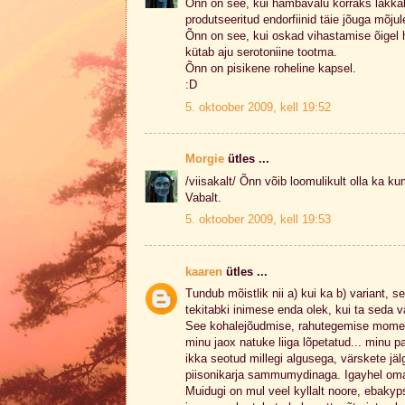
Õnn on see, kui hambavalu korraks lakkab
produtseeritud endorfiinid täie jõuga mõju
Õnn on see, kui oskad vihastamise õigel het
kütab aju serotoniine tootma.
Õnn on pisikene roheline kapsel.
:D
5. oktoober 2009, kell 19:52
Morgie
ütles ...
/viisakalt/ Õnn võib loomulikult olla ka 
Vabalt.
5. oktoober 2009, kell 19:53
kaaren
ütles ...
Tundub mõistlik nii a) kui ka b) variant, 
tekitabki inimese enda olek, kui ta seda v
See kohalejõudmise, rahutegemise moment
minu jaox natuke liiga lõpetatud... minu 
ikka seotud millegi algusega, värskete jä
piisonikarja sammumydinaga. Igayhel om
Muidugi on mul veel kyllalt noore, ebakyp