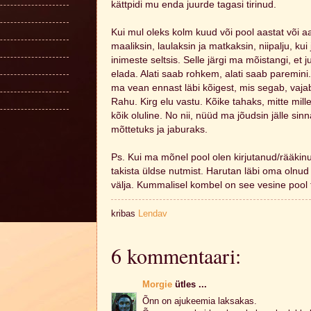
kättpidi mu enda juurde tagasi tirinud.
Kui mul oleks kolm kuud või pool aastat või aas
maaliksin, laulaksin ja matkaksin, niipalju, ku
inimeste seltsis. Selle järgi ma mõistangi, et
elada. Alati saab rohkem, alati saab paremini.
ma vean ennast läbi kõigest, mis segab, vaja
Rahu. Kirg elu vastu. Kõike tahaks, mitte mille
kõik oluline. No nii, nüüd ma jõudsin jälle s
mõttetuks ja jaburaks.
Ps. Kui ma mõnel pool olen kirjutanud/rääkinu
takista üldse nutmist. Harutan läbi oma olnud
välja. Kummalisel kombel on see vesine pool t
kribas
Lendav
6 kommentaari:
Morgie
ütles ...
Õnn on ajukeemia laksakas.