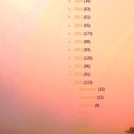
►
2019
(34)
►
2018
(63)
►
2017
(51)
►
2016
(55)
►
2015
(173)
►
2014
(88)
►
2013
(93)
►
2012
(126)
►
2011
(96)
►
2010
(91)
▼
2009
(113)
►
detsember
(15)
►
november
(12)
▼
oktoober
(8)
Hirm
Vanadus
Statistika