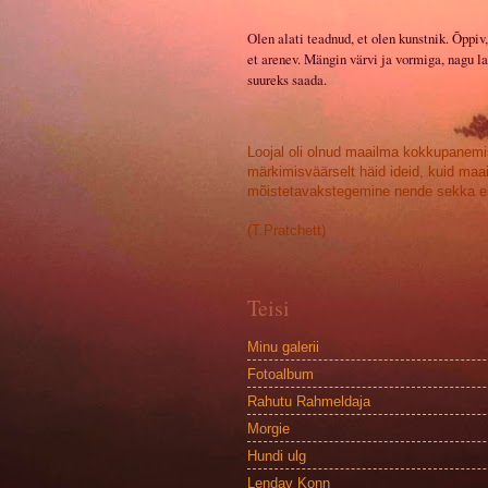
Olen alati teadnud, et olen kunstnik. Õppiv,
et arenev. Mängin värvi ja vormiga, nagu la
suureks saada.
Loojal oli olnud maailma kokkupanemi
märkimisväärselt häid ideid, kuid maa
mõistetavakstegemine nende sekka ei
(T.Pratchett)
Teisi
Minu galerii
Fotoalbum
Rahutu Rahmeldaja
Morgie
Hundi ulg
Lendav Konn