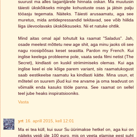
suurust ma alles tagantjärele hinnata oskan. Ma muutusin
täiesti ükskõikseks mingite kohustuste osas ja jätsin palju
tööasju tegemata. Näiteks. Täiesti arusaamatu, aga see
muretus, mida antidepressandid tekitavad, see võib hiilida
liiga ülevoolavaks ükskõiksuseks. Nii et natuke ohtlik.
Mind aitas omal ajal tohutult ka raamat "Saladus". Jah,
osade meelest mõttetu new age shit, aga minu jaoks oli see
nagu roosipõõsas keset seasitta. Pardon my French. Kui
inglise keelega probleeme pole, vaata seda filmi netist (The
Secret), kindlasti on kuskil striimimiseks olemas. Kui aga
inglise keel ei ole kõige parem variant, siis raamatukogust
saab eestikeelse raamatu ka kindlasti kätte. Mina usun, et
mõtetel on suurem jõud kui me arvame ja oma teadvust on
võimalik enda kasuks tööle panna. See raamat on sellel
teel jube heaks inspiratsiooniks.
Vasta
yrt
16. aprill 2015, kell 12:01
Ma ei tea küll, kui suur Su üürimakse hetkel on, aga kui on
näiteks veidi üle 100 euro, mis on veeta elamise eest suht