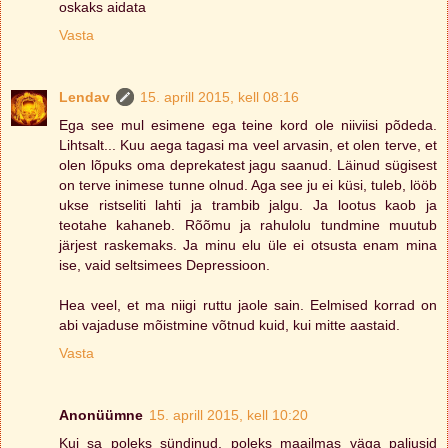
oskaks aidata
Vasta
Lendav
15. aprill 2015, kell 08:16
Ega see mul esimene ega teine kord ole niiviisi põdeda.
Lihtsalt... Kuu aega tagasi ma veel arvasin, et olen terve, et
olen lõpuks oma deprekatest jagu saanud. Läinud sügisest
on terve inimese tunne olnud. Aga see ju ei küsi, tuleb, lööb
ukse ristseliti lahti ja trambib jalgu. Ja lootus kaob ja
teotahe kahaneb. Rõõmu ja rahulolu tundmine muutub
järjest raskemaks. Ja minu elu üle ei otsusta enam mina
ise, vaid seltsimees Depressioon.
Hea veel, et ma niigi ruttu jaole sain. Eelmised korrad on
abi vajaduse mõistmine võtnud kuid, kui mitte aastaid.
Vasta
Anonüümne
15. aprill 2015, kell 10:20
Kui sa poleks sündinud, poleks maailmas väga paljusid