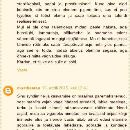
stardikapitali, pappi ja prostitutsiooni. Kuna sina oled
kuntsnik, siis on sinu element pigem linn, kus ei pea
fyysilise st tööst elama ja saab toituda oma talendi
realiseerimisest.
Mul ei ole oma talentidega midagi peale hakata, aga
bussijuhi, lammutaja, põllumehe ja saemehe talent
vähemalt tagavad mingigi ellujäämise. Ma ei kahetse, sest
fännide rõõmuks saab tänapäeval asju netti yles panna,
aga see ei toida. Toidab abielus olemine segase, aga
õnneks mitte vägivaldse isikuga.
Kardan, et siuke asi sulle ei sobi.
Vasta
mustkaaren
15. aprill 2015, kell 12:41
Sinu syndimine ja kasvamine on maailma paremaks teinud,
sest maailm vajab väga hädasti toredaid, lahke meelega,
tarku ja ilusaid inimesi, näpuosavusest rääkimata. Need
asjad, mida sa vigadeks nimetad, on tavalised asjad kõigi
inimeste elus ja nende vastu aitab ainult edasi elamine
sõbralike ja toetavate lähedaste, sõprade ja kundede