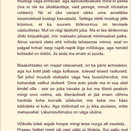
muidugi väga erinevad, aga laenukõlbulikuks mind ei peeta
(ma ei ole ka üksiktaotleja, vaid perega, minult nõutakse
rohkem). Nii et üks variant oleks oma ametlikke
sissetulekuid kuidagi kasvatada. Sellega tekib muidugi jälle
küsimus, et ka suurem töökoormus on tervisele
vastuvõetav. Mul on niigi täiskoht juba. Ma ei tea lähikonnas
ühtki tööpakkujat, mis maksaks piisavat minimaalset palka.
Ainus variant oleks ehk mõnda tehasesse minna, seal on
palgad kohati isegi napilt-napilt õige mõõduga, aga nendel
kohtadel on öötöö. Ja seda ma enam ei suuda.
Maakohtades on majad odavamad, on ka päris armsakesi,
aga kui koht jääb väga kolkasse, tulevad teised raskused.
Sel juhul muutub oluliseks väga hea bussiühendus, mis
kahandab valikut oluliselt. Oma auto peale ma ei saa alati
kindel olla - see on juba vanake ja kui ma tõesti peaksin
mingi onni ostma, siis tõenäoliselt ei jää enam võhma
hankida kohe korralik sõiduriist, mis kohe mu käes
tükkideks ei kuku. Aga töökohad on ju ikka asulates, mitte
metsavahel. Liikumisvõimalus on väga oluline.
Võibolla tuleb asjale hoopis mingi teise nurga alt vaadata...
Praegu hetkel mind siit veel välja ei tõsteta. Kui palju mul