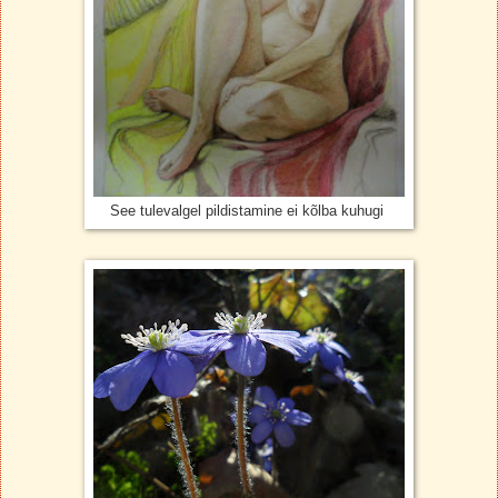
See tulevalgel pildistamine ei kõlba kuhugi