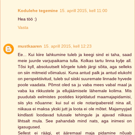
Kodulehe tegemine
15. aprill 2015, kell 11:00
Hea töö :)
Vasta
mustkaaren
15. aprill 2015, kell 12:23
Ee... Kui kiire lahkumine tuleb ja keegi sind ei taha, saad
meie juurde varjupaikama tulla. Kolkas tartu linna kylje all.
Tõsi kyll, absoluutselt kõrgele tuleb järgi sõita, aga selleks
on siin mitmeid võimalusi. Kuna antud palk ja antud elukoht
on perspektiivitud, tuleb sul siiski suuremate linnade hyvede
poole vaadata. Põmst oled sa ju vaba mees vabal maal ja
vaba ka rikkustele ja ellujäämisele lähemale kolima. Mis
puudutab eelmistes postides kirjeldatud maamajapidamisi,
siis yks nõuanne: kui sul ei ole notaripabereid nina all,
niikaua ei maksa ykski jutt ja loota ei ole mõtet. Majamyyjad
kindlasti loodavad tulusale tehingule ja ajavad niikaua
lihtsalt mula. See pahandab mind nats, aga inimesi on
igasugused.
Sellest ei räägi, et ääremaal maja pidamine nõuab