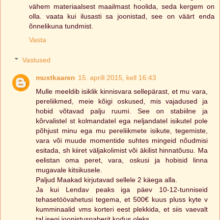
vähem materiaalsest maailmast hoolida, seda kergem on
olla. vaata kui ilusasti sa joonistad, see on väärt enda
õnnelikuna tundmist.
Vasta
Vastused
mustkaaren
15. aprill 2015, kell 16:43
Mulle meeldib isiklik kinnisvara sellepärast, et mu vara,
pereliikmed, meie kõigi oskused, mis vajadused ja
hobid võtavad palju ruumi. See on stabiilne ja
kõrvalistel st kolmandatel ega neljandatel isikutel pole
põhjust minu ega mu pereliikmete isikute, tegemiste,
vara või muude momentide suhtes mingeid nõudmisi
esitada, sh kiiret väljakolimist või äkilist hinnatõusu. Ma
eelistan oma peret, vara, oskusi ja hobisid linna
mugavale kitsikusele.
Paljud Maakad kirjutavad sellele 2 käega alla.
Ja kui Lendav peaks iga päev 10-12-tunniseid
tehasetöövahetusi tegema, et 500€ kuus pluss kyte v
kumminaalid vms korteri eest plekkida, et siis vaevalt
tal isegi joonistuspaberit kodus oleks.