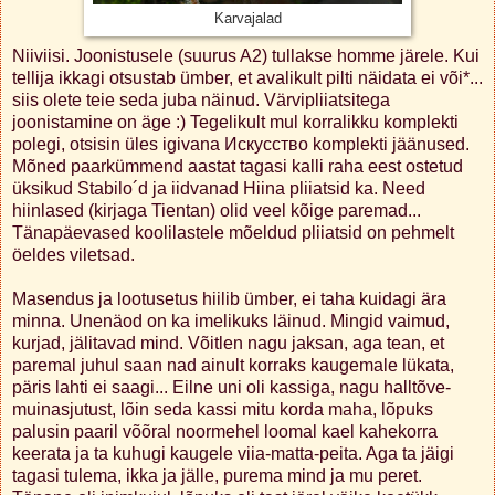
Karvajalad
Niiviisi. Joonistusele (suurus A2) tullakse homme järele. Kui
tellija ikkagi otsustab ümber, et avalikult pilti näidata ei või*...
siis olete teie seda juba näinud. Värvipliiatsitega
joonistamine on äge :) Tegelikult mul korralikku komplekti
polegi, otsisin üles igivana Искусство komplekti jäänused.
Mõned paarkümmend aastat tagasi kalli raha eest ostetud
üksikud Stabilo´d ja iidvanad Hiina pliiatsid ka. Need
hiinlased (kirjaga Tientan) olid veel kõige paremad...
Tänapäevased koolilastele mõeldud pliiatsid on pehmelt
öeldes viletsad.
Masendus ja lootusetus hiilib ümber, ei taha kuidagi ära
minna. Unenäod on ka imelikuks läinud. Mingid vaimud,
kurjad, jälitavad mind. Võitlen nagu jaksan, aga tean, et
paremal juhul saan nad ainult korraks kaugemale lükata,
päris lahti ei saagi... Eilne uni oli kassiga, nagu halltõve-
muinasjutust, lõin seda kassi mitu korda maha, lõpuks
palusin paaril võõral noormehel loomal kael kahekorra
keerata ja ta kuhugi kaugele viia-matta-peita. Aga ta jäigi
tagasi tulema, ikka ja jälle, purema mind ja mu peret.