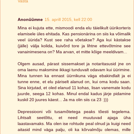
Vasta
Anonüümne
15. aprill 2015, kell 22:00
Mina ei kujuta ette, mismoodi enda elu täielikult üürikorteris
elamisele üles ehitada. Kas pensionärina on siis ka võimalik
veel üürida? Kust see raha võetakse? Aga kui kästakse
(jälle) välja kolida, kuivõrd tore ja lihtne ettevõtmine see
vanainimesena on? Ma arvan, et mitte kõige meeldivam...
Olgem ausad, pärast sissemakset ja notaritasusid jne on
oma laenu maksmine ikkagi tunduvalt odavam kui üürimine.
Mina tunnen ka ennast üürnikuna väga ebakindlalt ja ei
tunne enne, et elu päriselt alanud on, kui oma kodu saan.
Sina kirjutad, et oled elanud 11 kohas, lisan vanemate kodu
juurde, seega 12 kohas. Minul endal kadus järje pidamine
kuskil 20 juures käest... Ja ma olin siis ca 23 :)))
Depressiooni või tusamõtetega peaks tõesti tegelema.
Lihtsalt seetõttu, et need muutuvad ajaga üha
laastavamaks. Ma olen ise rohtude peal olnud ja kuigi need
aitasid mind väga palju, oli ka kõrvalmõju olemas, mille