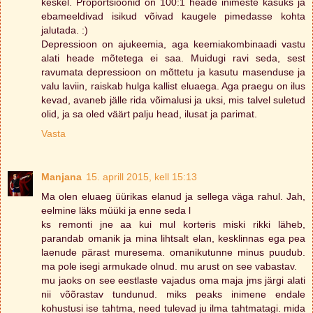
keskel. Proportsioonid on 100:1 heade inimeste kasuks ja
ebameeldivad isikud võivad kaugele pimedasse kohta
jalutada. :)
Depressioon on ajukeemia, aga keemiakombinaadi vastu
alati heade mõtetega ei saa. Muidugi ravi seda, sest
ravumata depressioon on mõttetu ja kasutu masenduse ja
valu laviin, raiskab hulga kallist eluaega. Aga praegu on ilus
kevad, avaneb jälle rida võimalusi ja uksi, mis talvel suletud
olid, ja sa oled väärt palju head, ilusat ja parimat.
Vasta
Manjana
15. aprill 2015, kell 15:13
Ma olen eluaeg üürikas elanud ja sellega väga rahul. Jah,
eelmine läks müüki ja enne seda l
ks remonti jne aa kui mul korteris miski rikki läheb,
parandab omanik ja mina lihtsalt elan, kesklinnas ega pea
laenude pärast muresema. omanikutunne minus puudub.
ma pole isegi armukade olnud. mu arust on see vabastav.
mu jaoks on see eestlaste vajadus oma maja jms järgi alati
nii võõrastav tundunud. miks peaks inimene endale
kohustusi ise tahtma, need tulevad ju ilma tahtmatagi. mida