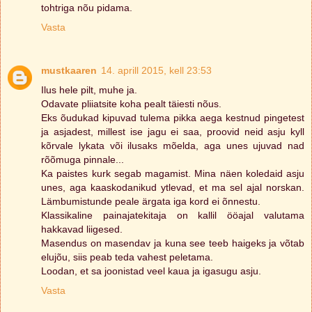
tohtriga nõu pidama.
Vasta
mustkaaren
14. aprill 2015, kell 23:53
Ilus hele pilt, muhe ja.
Odavate pliiatsite koha pealt täiesti nõus.
Eks õudukad kipuvad tulema pikka aega kestnud pingetest
ja asjadest, millest ise jagu ei saa, proovid neid asju kyll
kõrvale lykata või ilusaks mõelda, aga unes ujuvad nad
rõõmuga pinnale...
Ka paistes kurk segab magamist. Mina näen koledaid asju
unes, aga kaaskodanikud ytlevad, et ma sel ajal norskan.
Lämbumistunde peale ärgata iga kord ei õnnestu.
Klassikaline painajatekitaja on kallil ööajal valutama
hakkavad liigesed.
Masendus on masendav ja kuna see teeb haigeks ja võtab
elujõu, siis peab teda vahest peletama.
Loodan, et sa joonistad veel kaua ja igasugu asju.
Vasta