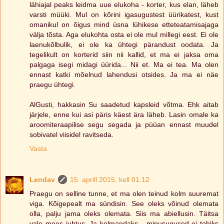
lähiajal peaks leidma uue elukoha - korter, kus elan, läheb
varsti müüki. Mul on kõrini igasugustest üürikatest, kust
omanikul on õigus mind üsna lühikese etteteatamisajaga
välja tõsta. Aga elukohta osta ei ole mul millegi eest. Ei ole
laenukõlbulik, ei ole ka ühtegi pärandust oodata. Ja
tegelikult on korterid siin nii kallid, et ma ei jaksa oma
palgaga isegi midagi üürida... Nii et. Ma ei tea. Ma olen
ennast katki mõelnud lahendusi otsides. Ja ma ei näe
praegu ühtegi.
AlGusti, hakkasin Su saadetud kapsleid võtma. Ehk aitab
järjele, enne kui asi päris käest ära läheb. Lasin omale ka
aroomiteraapilise segu segada ja püüan ennast muudel
sobivatel viisidel ravitseda.
Vasta
Lendav
15. aprill 2015, kell 01:12
Praegu on selline tunne, et ma olen teinud kolm suuremat
viga. Kõigepealt ma sündisin. See oleks võinud olemata
olla, palju jama oleks olemata. Siis ma abiellusin. Täitsa
vale mees juhtus. Ja kolmandaks - minusugused ei tohiks