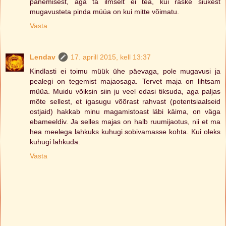
panemisest, aga ta ilmselt ei tea, kui raske siukest
mugavusteta pinda müüa on kui mitte võimatu.
Vasta
Lendav
17. aprill 2015, kell 13:37
Kindlasti ei toimu müük ühe päevaga, pole mugavusi ja
pealegi on tegemist majaosaga. Tervet maja on lihtsam
müüa. Muidu võiksin siin ju veel edasi tiksuda, aga paljas
mõte sellest, et igasugu võõrast rahvast (potentsiaalseid
ostjaid) hakkab minu magamistoast läbi käima, on väga
ebameeldiv. Ja selles majas on halb ruumijaotus, nii et ma
hea meelega lahkuks kuhugi sobivamasse kohta. Kui oleks
kuhugi lahkuda.
Vasta