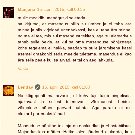
Manjana
15. aprill 2015, kell 00:35
mulle meeldib unenägusid seletada.
sa kirjutad, et masendus hiilib su ümber ja ei taha ära
minna ja siis kirjeldad unenäokassi, kes ei taha ära minna.
no ma ei tea, mis sul masendust tekitab, aga su alateadvus
tahab sulle öelda, et kui sa oma masenduse põhjustega
kohe tegelema ei hakka, saadab ta sulle järgmisena kassi
asemel draakonid seda meelde tuletama. masendus ei kao
ära selle peale kui sa arvad, et tal on aeg lahkuda.
Vasta
Lendav
15. aprill 2015, kell 01:00
No kõigepealt ma arvasin, et kehv tuju tuleb pingelisest
ajakavast ja sellest tulenevast väsimusest. Leidsin
võimaluse mõned päevad puhata. Aga paraku ei ole
olukord paremaks läinud.
Masenduse põhiline tekitaja on ebakindlus ja ebastabiilsus.
Majanduslikus mõttes. Hetkel olen jõudnud olukorda, kus