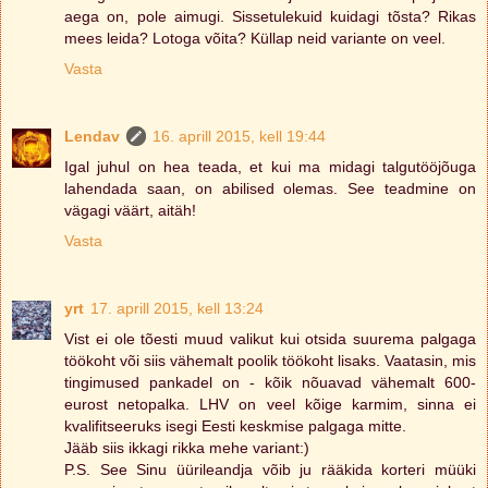
aega on, pole aimugi. Sissetulekuid kuidagi tõsta? Rikas
mees leida? Lotoga võita? Küllap neid variante on veel.
Vasta
Lendav
16. aprill 2015, kell 19:44
Igal juhul on hea teada, et kui ma midagi talgutööjõuga
lahendada saan, on abilised olemas. See teadmine on
vägagi väärt, aitäh!
Vasta
yrt
17. aprill 2015, kell 13:24
Vist ei ole tõesti muud valikut kui otsida suurema palgaga
töökoht või siis vähemalt poolik töökoht lisaks. Vaatasin, mis
tingimused pankadel on - kõik nõuavad vähemalt 600-
eurost netopalka. LHV on veel kõige karmim, sinna ei
kvalifitseeruks isegi Eesti keskmise palgaga mitte.
Jääb siis ikkagi rikka mehe variant:)
P.S. See Sinu üürileandja võib ju rääkida korteri müüki