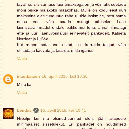
tavaline, siis sarnase laenumaksega on ju võimalik soetada
mõni pisike majaköks maakohas. Mulle on kodu eest üüri
maksmine alati tundunud raha tuulde laskmine, sest sama
nutsu eest võib saada midagi päriseks. Lase
kinnisvarafirmadel endale pakkumisi teha, anna hinnalagi
ette ja uuri laenuvõimalusi erinevatelt pankadelt. Katseta
Nordeat ja LHV-d.
Kui remontimata onni ostad, siis korralda talgud, võin
ehitada ja kaevata ja tassida, mida iganes.
Vasta
mustkaaren
16. aprill 2015, kell 13:30
Mina ka.
Vasta
Lendav
16. aprill 2015, kell 19:41
Niipalju kui ma otsinud-uurinud olen, jään allapoole
minimaalset sissetulekut. Eri pankadel on nõudmised