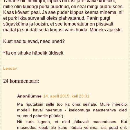
Tänane oli inimkujul, lõpuks oli tast järel väike koetükk,
mille olin kuidagi purki püüdnud, oli seal mingi pudru sees.
Kaas kõvasti peal. Ja see puder kippus keema minema, nii
et purk ikka surve all oleks plahvatanud. Panin purgi
sügavkülma ja lootsin, et see temperatuur on piisavalt
madal ja suudab seda kurjust vaos hoida. Mõneks ajakski.
Kust nad tulevad, need uned?
*Ta on sihuke häbelik üldiselt
Lendav
24 kommentaari:
Anonüümne
14. aprill 2015, kell 23:01
Ma riputaksin selle töö ka oma seinale. Mulle meeldib
modelli kaval naeratus - iseloomuga naesterahva oled
suutnud paberile püüda:)
Nii kurb lugeda, et oled jätkuvalt masenduses. Kui
masnedus kipub üle kahe nädala venima, siis pead ehk