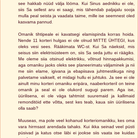
see hakkab nüüd välja lööma. Kui Sinus aednikku ei ole,
siis Sa sellest aru ei saagi, mis tähendab paljajalu sooja
mulla peal seista ja vaadata taime, mille ise seemnest oled
kasvama pannud.
Omanik tihtipeale ei kavatsegi elamispinda korras hoida.
Nende 11 korteri hulgas ei ole olnud MITTE ÜHTEGI, kus
oleks vesi sees. Rääkimata WC-st. Kui Sa näeksid, mis
seisus siin elektrisüsteem on, siis Sa seda juttu ei räägiks.
Me oleme siia otsinud elektrikku, võtnud hinnapakkumisi,
aga omaniku jaoks oleks see planeerimatu väljaminek ja nii
me siin elame, igivana ja ebapiisava juhtmestikuga ning
palvetame vaikselt, et midagi hullu ei juhtuks. Ja see ei ole
ainult minu korteri omaniku eripära, naaberkorteril on teine
omanik ja seal ei ole olukord sugugi parem. Aga ise,
üürilisena, ei ole väga tahtmist suuremaid ja kallimaid
remonditöid ette võtta, sest kes teab, kaua siin üürilisena
olla saab?
Muuseas, ma pole veel kohanud korteriomanikku, kes oma
vara hirmsast arendada tahaks. Kui ikka seinad veel püsti
püsivad ja katus otse läbi ei jookse siis vaata ise kuidas