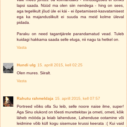
lapsi saada. Nüüd ma olen siin nendega - hing on sees,
aga tegelikult jõud üle ei käi - ei õpetamisest-kasvatamisest
ega ka majanduslikult ei suuda ma meid kolme üleval
pidada.
Paraku on need tagantjärele parandamatud vead. Tuleb
kuidagi hakkama saada selle eluga, nii nagu ta hetkel on.
Vasta
Hundi ulg
15. aprill 2015, kell 02:25
Olen mures. Siiralt.
Vasta
Rahutu rahmeldaja
15. aprill 2015, kell 07:57
Portreed võiks olla Su leib, selle noore naise ilme, super!
Aga Sinu olukord on tõesti murettekitav ja ometi, ometi, kõik
läheb mööda ja leiab lahenduse, Lahenduse ootamine või
leidmine võib küll kogu sisemuse krussi keerata :( Kui vaid