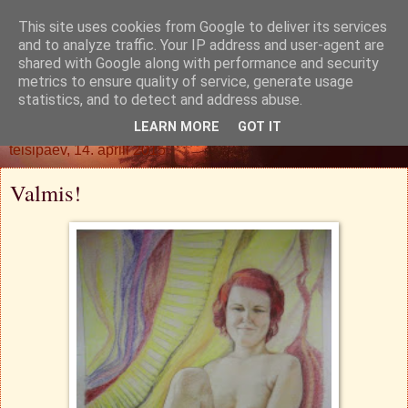
This site uses cookies from Google to deliver its services
Oh. Jah. Muidugi.
and to analyze traffic. Your IP address and user-agent are
shared with Google along with performance and security
metrics to ensure quality of service, generate usage
statistics, and to detect and address abuse.
▼
LEARN MORE
GOT IT
teisipäev, 14. aprill 2015
Valmis!