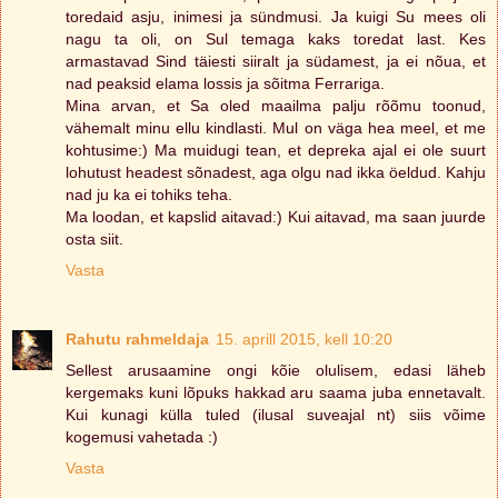
toredaid asju, inimesi ja sündmusi. Ja kuigi Su mees oli
nagu ta oli, on Sul temaga kaks toredat last. Kes
armastavad Sind täiesti siiralt ja südamest, ja ei nõua, et
nad peaksid elama lossis ja sõitma Ferrariga.
Mina arvan, et Sa oled maailma palju rõõmu toonud,
vähemalt minu ellu kindlasti. Mul on väga hea meel, et me
kohtusime:) Ma muidugi tean, et depreka ajal ei ole suurt
lohutust headest sõnadest, aga olgu nad ikka öeldud. Kahju
nad ju ka ei tohiks teha.
Ma loodan, et kapslid aitavad:) Kui aitavad, ma saan juurde
osta siit.
Vasta
Rahutu rahmeldaja
15. aprill 2015, kell 10:20
Sellest arusaamine ongi kõie olulisem, edasi läheb
kergemaks kuni lõpuks hakkad aru saama juba ennetavalt.
Kui kunagi külla tuled (ilusal suveajal nt) siis võime
kogemusi vahetada :)
Vasta