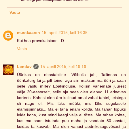
Vasta
mustkaaren
15. aprill 2015, kell 16:35
Kui hea provokatsioon. :D
Vasta
Lendav
15. aprill 2015, kell 19:16
Üürikas on ebastabiilne. Võibolla jah, Tallinnas on
üürikaturg lai ja pilt teine, aga siin maksan ma üüri ja saan
selle vastu mille? Ebakindluse. Kolisin vanemate juurest
välja 20-aastaselt, selle aja sees olen elanud 11 erinevas
korteris. Kahest olen ära kolinud omal vabal tahtel, teistega
oli nagu oli. Mis läks müüki, mis läks sugulasele
elamispinnaks... Ma ei taha enam kolida. Ma tahan lõpuks
leida koha, kust mind keegi välja ei tõsta. Ma tahan kohta,
kus ma saan istutada puu maha ja vaadata 50 aastat,
kuidas ta kasvab. Ma olen vanast aednikesuguvõsast ja