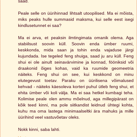
saad.
Peale selle on üürihinnad lihtsalt utoopilised. Ma ei mõista,
miks peaks hulle summasid maksma, kui selle eest isegi
kindlusetunnet ei saa?
Ma ei arva, et peaksin ilmtingimata omanik olema. Aga
stabiilsust soovin küll. Soovin enda ümber ruumi,
keskkonda, mida saan ja tohin enda vajaduse järgi
kujundada. Ise tegeled feng shuiga, saad ju aru küll. Feng
shui ei ole ainult seinavärvimine ja konnad, fööniksid või
draakonid õiges kohas, vaid ka ruumide geomeetria
näiteks. Feng shui on see, kui keskkond on minu
elutegevust toetav. Paraku on üürilisena võimalused
kehvad - näiteks käesoleva korteri puhul ütleb feng shui, et
ehita ümber või koli välja. Ma ei saa hetkel kumbagi teha.
Kolimise peale olen ammu mõelnud, aga millegipärast on
kõik teed kinni, ma pole siitkandist leidnud ühtegi kohta,
kuhu ma oma lastega minimaalseltki ära mahuks ja mille
üürihind veel vastuvõetav oleks.
Nokk kinni, saba lahti.