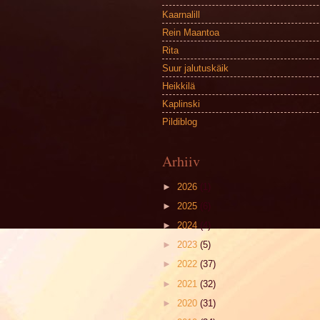
Kaarnalill
Rein Maantoa
Rita
Suur jalutuskäik
Heikkilä
Kaplinski
Pildiblog
Arhiiv
►
2026
(1)
►
2025
(6)
►
2024
(4)
►
2023
(5)
►
2022
(37)
►
2021
(32)
►
2020
(31)