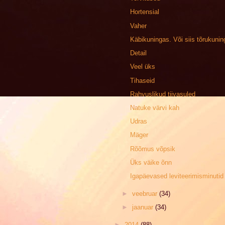
Hortensial
Vaher
Käbikuningas. Või siis tõrukuni
Detail
Veel üks
Tihaseid
Rahvuslikud tiivasuled
Natuke värvi kah
Udras
Mäger
Rõõmus võpsik
Üks väike õnn
Igapäevased leviteerimisminutid
►
veebruar
(34)
►
jaanuar
(34)
►
2014
(88)