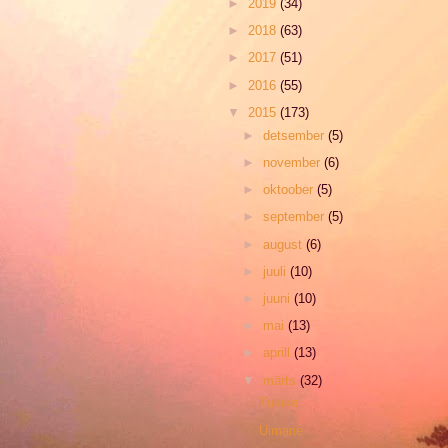
►
2019
(34)
►
2018
(63)
►
2017
(51)
►
2016
(55)
▼
2015
(173)
►
detsember
(5)
►
november
(6)
►
oktoober
(5)
►
september
(5)
►
august
(6)
►
juuli
(10)
►
juuni
(10)
►
mai
(13)
►
aprill
(13)
▼
märts
(32)
Tükike
Uimane