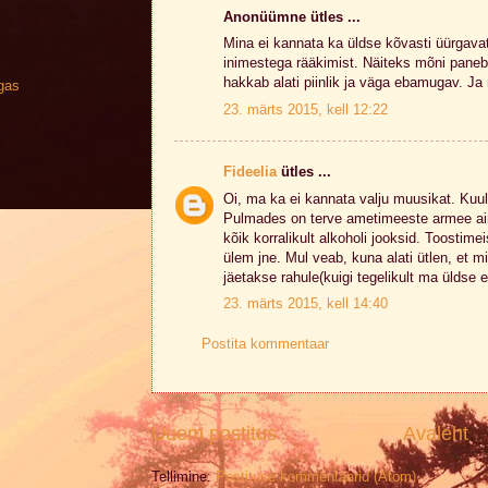
Anonüümne ütles ...
Mina ei kannata ka üldse kõvasti üürgava
inimestega rääkimist. Näiteks mõni pane
hakkab alati piinlik ja väga ebamugav. Ja
ngas
23. märts 2015, kell 12:22
Fideelia
ütles ...
Oi, ma ka ei kannata valju muusikat. Kuula
Pulmades on terve ametimeeste armee ainu
kõik korralikult alkoholi jooksid. Toostime
ülem jne. Mul veab, kuna alati ütlen, et min
jäetakse rahule(kuigi tegelikult ma üldse ei
23. märts 2015, kell 14:40
Postita kommentaar
Uuem postitus
Avaleht
Tellimine:
Postituse kommentaarid (Atom)