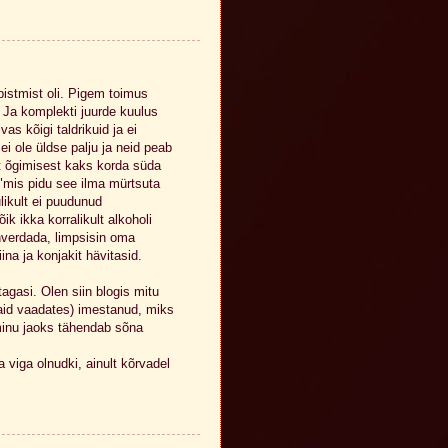
istmist oli. Pigem toimus
". Ja komplekti juurde kuulus
vas kõigi taldrikuid ja ei
i ole üldse palju ja neid peab
 õgimisest kaks korda süda
 "mis pidu see ilma mürtsuta
ulikult ei puudunud
k ikka korralikult alkoholi
ihverdada, limpsisin oma
ina ja konjakit hävitasid.
agasi. Olen siin blogis mitu
jaid vaadates) imestanud, miks
 minu jaoks tähendab sõna
 viga olnudki, ainult kõrvadel