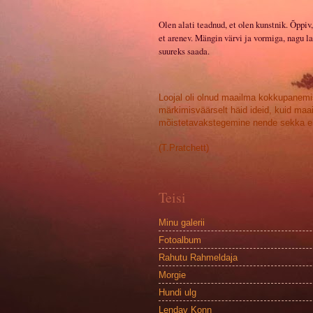
Olen alati teadnud, et olen kunstnik. Õppiv,
et arenev. Mängin värvi ja vormiga, nagu la
suureks saada.
Loojal oli olnud maailma kokkupanemi
märkimisväärselt häid ideid, kuid maa
mõistetavakstegemine nende sekka ei
(T.Pratchett)
Teisi
Minu galerii
Fotoalbum
Rahutu Rahmeldaja
Morgie
Hundi ulg
Lendav Konn