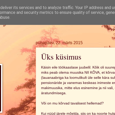
eliver its services and to analyze traffic. Your IP address and 
ormance and security metrics to ensure quality of service, gen
ugi.
abuse.
pühapäev, 22. märts 2015
Üks küsimus
Käisin eile töökaaslase juubelil. Kõik oli suur
miks peab olema muusika NII KÕVA, et kõrv
(lauanaabriga ka loomulikult üle selle kära s
pensionäride ja vanemas keskeas inimeste eri
makimuusika, mitte elus esinemine ja nii vali, 
äratundmisega.
Või on mu kõrvad tavalisest hellemad?
Kui nüüd järele mõelda, siis on ka noorte hul