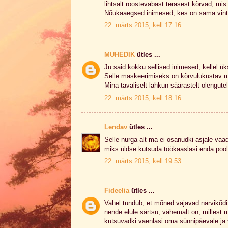
lihtsalt roostevabast terasest kõrvad, mis
Nõukaaegsed inimesed, kes on sama vint
22. märts 2015, kell 17:16
MUHEDIK
ütles ...
Ju said kokku sellised inimesed, kellel ük
Selle maskeerimiseks on kõrvulukustav m
Mina tavaliselt lahkun säärastelt olengutel
22. märts 2015, kell 18:16
Lendav
ütles ...
Selle nurga alt ma ei osanudki asjale vaa
miks üldse kutsuda töökaaslasi enda pool
22. märts 2015, kell 19:53
Fideelia
ütles ...
Vahel tundub, et mõned vajavad närvikõ
nende elule särtsu, vähemalt on, millest 
kutsuvadki vaenlasi oma sünnipäevale ja