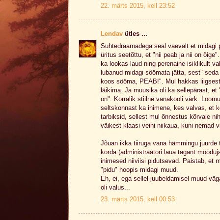
22. märts 2015, kell 23:52
Lendav
ütles ...
Suhtedraamadega seal vaevalt et midagi p
üritus seetõttu, et "nii peab ja nii on õige
ka lookas laud ning perenaine isiklikult val
lubanud midagi söömata jätta, sest "seda e
koos sööma, PEAB!". Mul hakkas liigsest
läikima. Ja muusika oli ka sellepärast, et
on". Korralik stiilne vanakooli värk. Loom
seltskonnast ka inimene, kes valvas, et kõi
tarbiksid, sellest mul õnnestus kõrvale n
väikest klaasi veini niikaua, kuni nemad vi
Jõuan ikka tiiruga vana hämmingu juurde t
korda (administraatori laua tagant möödu
inimesed niiviisi pidutsevad. Paistab, et
"pidu" hoopis midagi muud.
Eh, ei, ega sellel juubeldamisel muud väga
oli valus...
23. märts 2015, kell 00:53