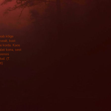
eiab kõige
sealt, kust
se korda. Kaos
lati korra, sest
aremini
tud. (T.
t)