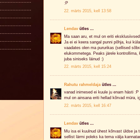
:P
22. märts 2015, kell 13:58
Lendav
ütles ...
Ma saan aru, et mul on eriti eksklusiivsed
Ja ei ei keera sangal punni põhja, kui küla
vaadates olen ma pururikas (sellised sõbr
elukommetega. Peaks järele kontrollima, 
juba siniseks läinud :)
22. märts 2015, kell 15:24
Rahutu rahmeldaja
ütles ...
vanad inimesed ei kuule ju enam hästi :P
mul on ainsana eriti hellad kõrvad müra, 
22. märts 2015, kell 16:47
Lendav
ütles ...
Mu isa ei kuulnud ühest kõrvast üldse ja 
sellist lärmi poleks ka tema välja kannata