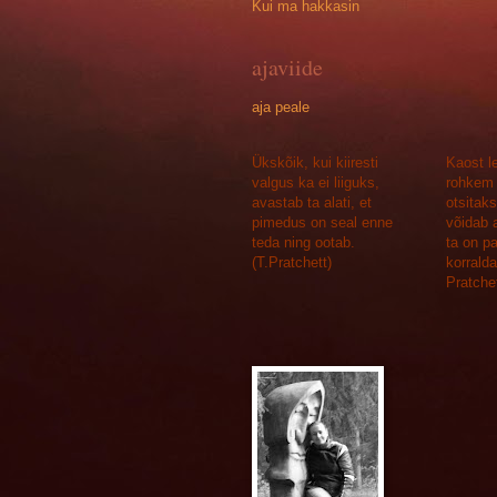
Kui ma hakkasin
ajaviide
aja peale
Ükskõik, kui kiiresti
Kaost l
valgus ka ei liiguks,
rohkem 
avastab ta alati, et
otsitak
pimedus on seal enne
võidab a
teda ning ootab.
ta on p
(T.Pratchett)
korralda
Pratchet