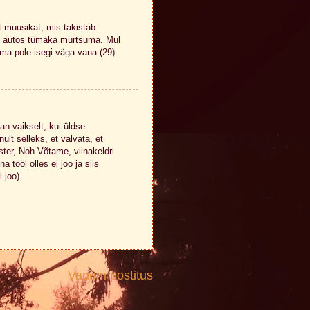
t muusikat, mis takistab
b autos tümaka mürtsuma. Mul
 ma pole isegi väga vana (29).
n vaikselt, kui üldse.
lt selleks, et valvata, et
ister, Noh Võtame, viinakeldri
a tööl olles ei joo ja siis
 joo).
Vanem postitus