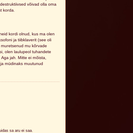
 destruktiivsed võivad olla oma
t korda.
 neid kordi olnud, kus ma olen
oni ja tiibklaverit (see oli
oli muretsenud mu kõrvade
i, olen laulupeol tuhandete
 Aga jah. Mitte ei mõista,
 ja müdinaks muutunud
idas sa aru ei saa.