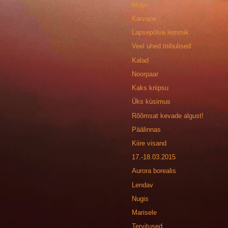
Mulje
Karvane
Lapsepõlve lemmik
Veel ühed triibulised
Kalad
Noorpaar
Kaks kriipsu
Üks küsimus
Rõõmsat kevade algust!
Päälinnas
Kiire visand
17.-18.03.2015
Aurora borealis
Lendav
Nugis
Marisele
Tervitused