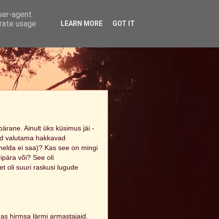
user-agent
erate usage
LEARN MORE
GOT IT
epärane. Ainult üks küsimus jäi -
ad valutama hakkavad
uhelda ei saa)? Kas see on mingi
pära või? See oli
et oli suuri raskusi lugude
gas hirmsa lärmi armastajaid.