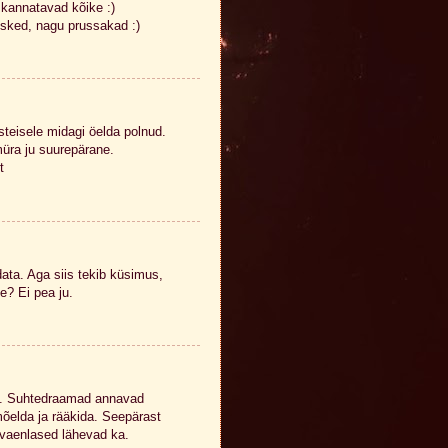
 kannatavad kõike :)
sked, nagu prussakad :)
steisele midagi öelda polnud.
üra ju suurepärane.
t
data. Aga siis tekib küsimus,
e? Ei pea ju.
di. Suhtedraamad annavad
mõelda ja rääkida. Seepärast
 vaenlased lähevad ka.