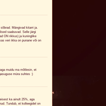
 sõbrad. Mängivad kitarri ja.
lised saabuvad. Selle järgi
ad ON rikkus) ja kuninglike
kas veri ikka on punane või on
 aga muidu ma mõtlesin, et
igasuguse müra suhtes :)
teisest ka ainult 25%, aga
nud. Tundub, et kolleegidel on