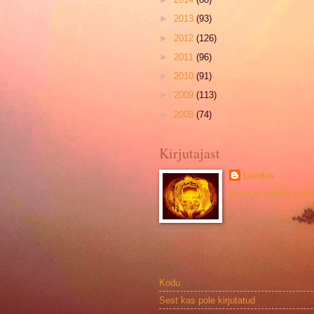
►
2013
(93)
►
2012
(126)
►
2011
(96)
►
2010
(91)
►
2009
(113)
►
2008
(74)
Kirjutajast
Lendav
Kuva mu täielik profii
Leheküljed
Kodu
Sest kas pole kirjutatud