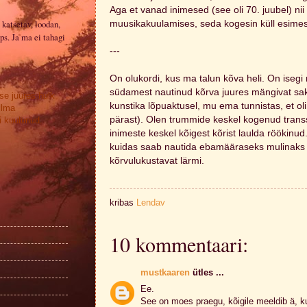
Aga et vanad inimesed (see oli 70. juubel) nii
 katsetav, loodan,
muusikakuulamises, seda kogesin küll esimes
ps. Ja ma ei tahagi
---
On olukordi, kus ma talun kõva heli. On isegi
südamest nautinud kõrva juures mängivat saksof
se juures hulk
kunstika lõpuaktusel, mu ema tunnistas, et 
ilma
pärast). Olen trummide keskel kogenud transs
 kuulunud.
inimeste keskel kõigest kõrist laulda röökinud.
kuidas saab nautida ebamääraseks mulinaks
kõrvulukustavat lärmi.
kribas
Lendav
10 kommentaari:
mustkaaren
ütles ...
Ee.
See on moes praegu, kõigile meeldib ä, ku