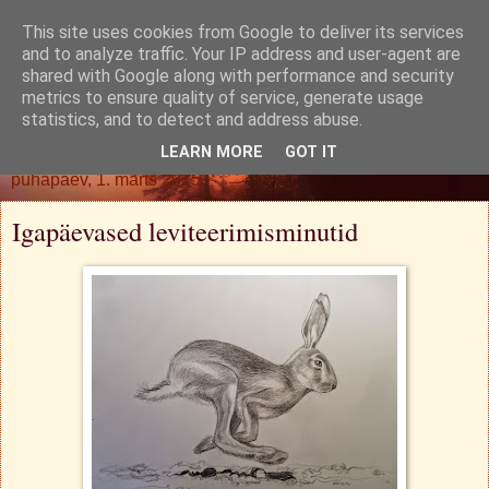
This site uses cookies from Google to deliver its services
Oh. Jah. Muidugi.
and to analyze traffic. Your IP address and user-agent are
shared with Google along with performance and security
metrics to ensure quality of service, generate usage
statistics, and to detect and address abuse.
▼
LEARN MORE
GOT IT
pühapäev, 1. märts 2015
Igapäevased leviteerimisminutid