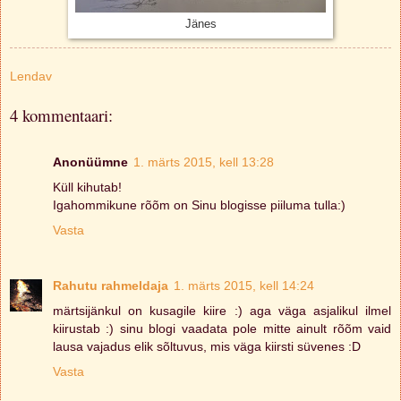
Jänes
Lendav
4 kommentaari:
Anonüümne
1. märts 2015, kell 13:28
Küll kihutab!
Igahommikune rõõm on Sinu blogisse piiluma tulla:)
Vasta
Rahutu rahmeldaja
1. märts 2015, kell 14:24
märtsijänkul on kusagile kiire :) aga väga asjalikul ilmel
kiirustab :) sinu blogi vaadata pole mitte ainult rõõm vaid
lausa vajadus elik sõltuvus, mis väga kiirsti süvenes :D
Vasta