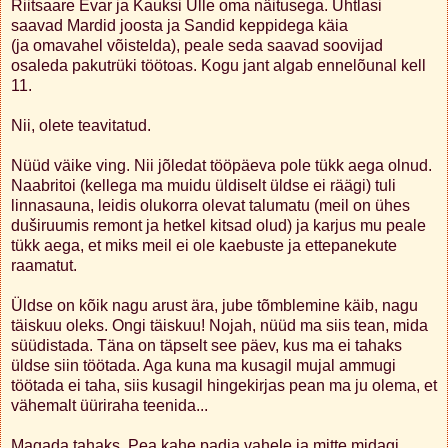
Riitsaare Evar ja Kauksi Ülle oma näitusega. Ühtlasi
saavad Mardid joosta ja Sandid keppidega käia
(ja omavahel võistelda), peale seda saavad soovijad
osaleda pakutrüki töötoas. Kogu jant algab ennelõunal kell
11.
Nii, olete teavitatud.
Nüüd väike ving. Nii jõledat tööpäeva pole tükk aega olnud.
Naabritoi (kellega ma muidu üldiselt üldse ei räägi) tuli
linnasauna, leidis olukorra olevat talumatu (meil on ühes
duširuumis remont ja hetkel kitsad olud) ja karjus mu peale
tükk aega, et miks meil ei ole kaebuste ja ettepanekute
raamatut.
Üldse on kõik nagu arust ära, jube tõmblemine käib, nagu
täiskuu oleks. Ongi täiskuu! Nojah, nüüd ma siis tean, mida
süüdistada. Täna on täpselt see päev, kus ma ei tahaks
üldse siin töötada. Aga kuna ma kusagil mujal ammugi
töötada ei taha, siis kusagil hingekirjas pean ma ju olema, et
vähemalt üüriraha teenida...
Magada tahaks. Pea kahe padja vahele ja mitte midagi