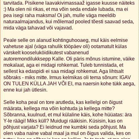
tarvitada. Pisikene laavakivimassaaž igasse kuusse näiteks
:) Ma olen nii rikas, et ma võin seda endale lubada, ma ei
pea isegi raha maksma! Oi jah, mulle väga meeldib
naturaalmajandus, kui mõlemad pooled tõesti saavad seda,
mida väga tahavad või vajavad.
Peale selle on alanud kohtinguhooaeg, mul käis eelmise
vahetuse ajal (väga rahulik tööpäev oli) ootamatult külas
värskelt kooseluköidikutest vabanenud
autoremondilukksepp Kalle. Oli päris mõnus istumine, väike
mokalaat, aga ei midagi rohkemat. Tuleb tunnistada, et
sellest ka edaspidi ei saa midagi rohkemat. Aga lihtsalt
sõbraks - miks mitte. Irmus kelmikas oli tema sõnum: IGAV
ON TULEN KÜLLA JAH VÕI EI, ma naersin kohe tükk aega,
enne kui jah ütlesin.
Selle koha peal on tore arutleda, kas kellelgi on õigust
määrata, kellega ma võin kohtuda ja kellega mitte?
Sõbranna, kuulnud, et mul külaline käis, kohe hüüatas: ära
Y-le räägi! Miks küll? Muidugi rääkisin. Küsisin, kas on
põhjust varjata? Ei leidnud me kumbki seda põhjust. Ma
olen vaba naine vabal maal ja mul on õigus valida, kes on