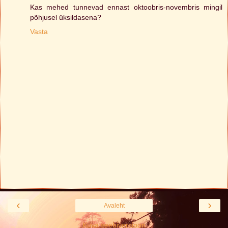
Kas mehed tunnevad ennast oktoobris-novembris mingil
põhjusel üksildasena?
Vasta
‹
›
Avaleht
Kuva veebiversioon