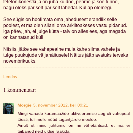
telefonikõnestki ja on juba kuldne, pehme ja soe tunne,
nagu oleks päriselt-päriselt lähedal. Küllap olemegi.
See sügis on hoolimata oma jahedusest erandlik selle
poolest, et ma olen siiani oma ärklitoakeses vastu pidanud.
Iga päev, jah, ei julge kütta - talv on alles ees, aga magada
on kannatanud küll.
Niisiis, jätke see vahepealne mula kahe silma vahele ja
tulge puukujude väljanäitusele! Näitus jääb avatuks terveks
novembrikuuks.
Lendav
1 kommentaar:
Morgie
5. november 2012, kell 09:21
Mingi vanade kuramaažide aktiveerumise aeg oli vahepeal
tõesti, tuli mulle nüüd tagantjärele meelde.
Ainult et minu juhtumid on nii vähetähtsad, et ma ei
taibanud neid üldse rääkida.