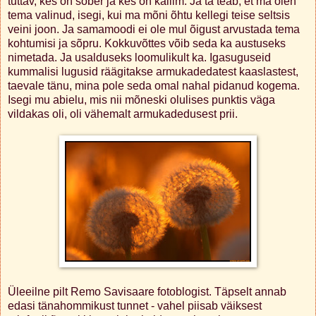
tuttav, kes on sõber ja kes on kallim. Ja ta teab, et ma olen
tema valinud, isegi, kui ma mõni õhtu kellegi teise seltsis
veini joon. Ja samamoodi ei ole mul õigust arvustada tema
kohtumisi ja sõpru. Kokkuvõttes võib seda ka austuseks
nimetada. Ja usalduseks loomulikult ka. Igasuguseid
kummalisi lugusid räägitakse armukadedatest kaaslastest,
taevale tänu, mina pole seda omal nahal pidanud kogema.
Isegi mu abielu, mis nii mõneski olulises punktis väga
vildakas oli, oli vähemalt armukadedusest prii.
Üleeilne pilt Remo Savisaare fotoblogist. Täpselt annab
edasi tänahommikust tunnet - vahel piisab väiksest