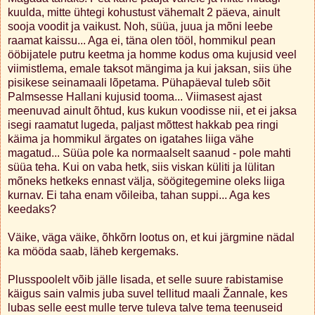
kuulda, mitte ühtegi kohustust vähemalt 2 päeva, ainult
sooja voodit ja vaikust. Noh, süüa, juua ja mõni leebe
raamat kaissu... Aga ei, täna olen tööl, hommikul pean
ööbijatele putru keetma ja homme kodus oma kujusid veel
viimistlema, emale taksot mängima ja kui jaksan, siis ühe
pisikese seinamaali lõpetama. Pühapäeval tuleb sõit
Palmsesse Hallani kujusid tooma... Viimasest ajast
meenuvad ainult õhtud, kus kukun voodisse nii, et ei jaksa
isegi raamatut lugeda, paljast mõttest hakkab pea ringi
käima ja hommikul ärgates on igatahes liiga vähe
magatud... Süüa pole ka normaalselt saanud - pole mahti
süüa teha. Kui on vaba hetk, siis viskan küliti ja lülitan
mõneks hetkeks ennast välja, söögitegemine oleks liiga
kurnav. Ei taha enam võileiba, tahan suppi... Aga kes
keedaks?
Väike, väga väike, õhkõrn lootus on, et kui järgmine nädal
ka mööda saab, läheb kergemaks.
Plusspoolelt võib jälle lisada, et selle suure rabistamise
käigus sain valmis juba suvel tellitud maali Žannale, kes
lubas selle eest mulle terve tuleva talve tema teenuseid