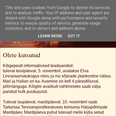
This site uses cookies from Google to deliver its services
Oh. Jah. Muidugi.
and to analyze traffic. Your IP address and user-agent are
shared with Google along with performance and security
metrics to ensure quality of service, generate usage
statistics, and to detect and address abuse.
▼
LEARN MORE
GOT IT
reede, 2. november 2012
Olete kutsutud
Kõigepealt informatiivsed teadaanded:
tuleval teisipäeval, 5. novembril, avatakse Elva
Linnaraamatukogus minu ja mu sõprade järjekordne näitus.
Mari ja Hallan on ka. Avamine on kell 4 pärastlõunal,
pillimänguga. Kõigile avalikult vahtimiseks saab välja
pandud hulk puukujusid.
Tuleval laupäeval, mardipäeval, 10. novembril saab
Tartumaa Tervisespordikeskuses toimuma Härjapõlvlaste
Mardipäev. Mardipäeva puhul tulevad meile külla setud