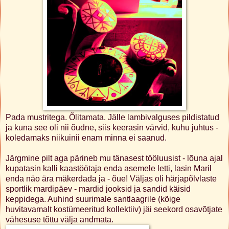
Pada mustritega. Õlitamata. Jälle lambivalguses pildistatud
ja kuna see oli nii õudne, siis keerasin värvid, kuhu juhtus -
koledamaks niikuinii enam minna ei saanud.
Järgmine pilt aga pärineb mu tänasest tööluusist - lõuna ajal
kupatasin kalli kaastöötaja enda asemele letti, lasin Maril
enda näo ära mäkerdada ja - õue! Väljas oli härjapõlvlaste
sportlik mardipäev - mardid jooksid ja sandid käisid
keppidega. Auhind suurimale santlaagrile (kõige
huvitavamalt kostümeeritud kollektiiv) jäi seekord osavõtjate
vähesuse tõttu välja andmata.