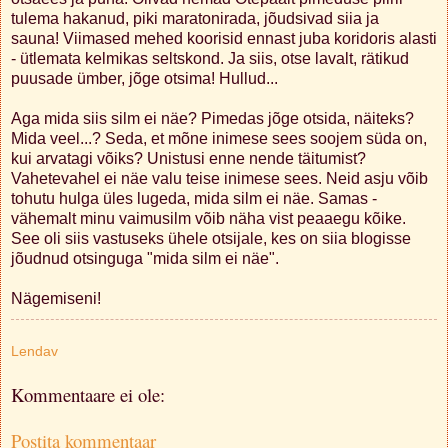
tulema hakanud, piki maratonirada, jõudsivad siia ja
sauna! Viimased mehed koorisid ennast juba koridoris alasti
- ütlemata kelmikas seltskond. Ja siis, otse lavalt, rätikud
puusade ümber, jõge otsima! Hullud...
Aga mida siis silm ei näe? Pimedas jõge otsida, näiteks?
Mida veel...? Seda, et mõne inimese sees soojem süda on,
kui arvatagi võiks? Unistusi enne nende täitumist?
Vahetevahel ei näe valu teise inimese sees. Neid asju võib
tohutu hulga üles lugeda, mida silm ei näe. Samas -
vähemalt minu vaimusilm võib näha vist peaaegu kõike.
See oli siis vastuseks ühele otsijale, kes on siia blogisse
jõudnud otsinguga "mida silm ei näe".
Nägemiseni!
Lendav
Kommentaare ei ole:
Postita kommentaar