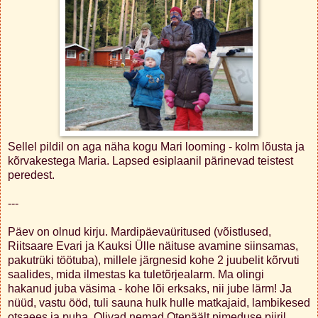
Sellel pildil on aga näha kogu Mari looming - kolm lõusta ja
kõrvakestega Maria. Lapsed esiplaanil pärinevad teistest
peredest.
---
Päev on olnud kirju. Mardipäevaüritused (võistlused,
Riitsaare Evari ja Kauksi Ülle näituse avamine siinsamas,
pakutrüki töötuba), millele järgnesid kohe 2 juubelit kõrvuti
saalides, mida ilmestas ka tuletõrjealarm. Ma olingi
hakanud juba väsima - kohe lõi erksaks, nii jube lärm! Ja
nüüd, vastu ööd, tuli sauna hulk hulle matkajaid, lambikesed
otsaees ja puha. Olivad nemad Otepäält pimeduse piiril