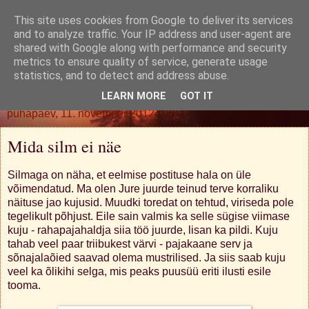
This site uses cookies from Google to deliver its services
Oh. Jah. Muidugi.
and to analyze traffic. Your IP address and user-agent are
shared with Google along with performance and security
metrics to ensure quality of service, generate usage
statistics, and to detect and address abuse.
▼
LEARN MORE
GOT IT
pühapäev, 11. november 2012
Mida silm ei näe
Silmaga on näha, et eelmise postituse hala on üle
võimendatud. Ma olen Jure juurde teinud terve korraliku
näituse jao kujusid. Muudki toredat on tehtud, viriseda pole
tegelikult põhjust. Eile sain valmis ka selle sügise viimase
kuju - rahapajahaldja siia töö juurde, lisan ka pildi. Kuju
tahab veel paar triibukest värvi - pajakaane serv ja
sõnajalaõied saavad olema mustrilised. Ja siis saab kuju
veel ka õlikihi selga, mis peaks puusüü eriti ilusti esile
tooma.