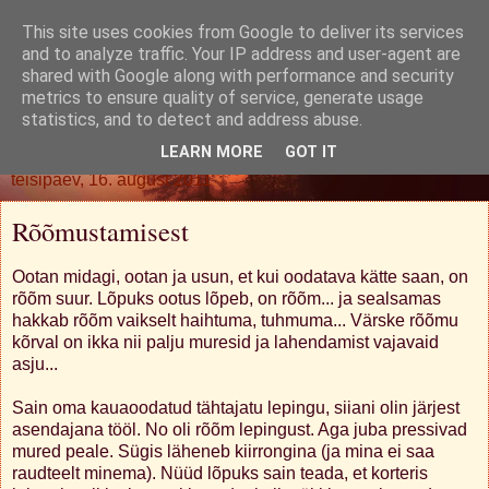
This site uses cookies from Google to deliver its services
Oh. Jah. Muidugi.
and to analyze traffic. Your IP address and user-agent are
shared with Google along with performance and security
metrics to ensure quality of service, generate usage
statistics, and to detect and address abuse.
▼
LEARN MORE
GOT IT
teisipäev, 16. august 2011
Rõõmustamisest
Ootan midagi, ootan ja usun, et kui oodatava kätte saan, on
rõõm suur. Lõpuks ootus lõpeb, on rõõm... ja sealsamas
hakkab rõõm vaikselt haihtuma, tuhmuma... Värske rõõmu
kõrval on ikka nii palju muresid ja lahendamist vajavaid
asju...
Sain oma kauaoodatud tähtajatu lepingu, siiani olin järjest
asendajana tööl. No oli rõõm lepingust. Aga juba pressivad
mured peale. Sügis läheneb kiirrongina (ja mina ei saa
raudteelt minema). Nüüd lõpuks sain teada, et korteris