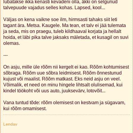
lubatakse ikka kenasti kevadeni olla, äkki on selgunud
talvepuude vajadus selles kohas. Lapsed, kool...
Väljas on kena vaikne soe ilm, hirmsasti tahaks siit leti
tagant ära. Metsa. Kaugele. Ma tean, et talv ei jää tulemata
ja seda, mis on praegu, tuleb kildhaaval korjata ja hellalt
hoida, et läbi pika talve jaksaks mäletada, et kusagil on suvi
olemas.
---
On asju, mille üle rõõm nii kergelt ei kao. Rõõm kohtumisest
sõbraga. Rõõm uue sõbra leidmisest. Rõõm õnnestunud
kujust või maalist. Rõõm matkast. Eks neid asju on veel.
Võimalik, et need on minu hingele lihtsalt olulisemad, kui
kindel töökoht või uus auto, juuksevärv, lotovõit...
Vana tuntud tõde: rõõm olemisest on kestvam ja sügavam,
kui rõõm omamisest.
Lendav