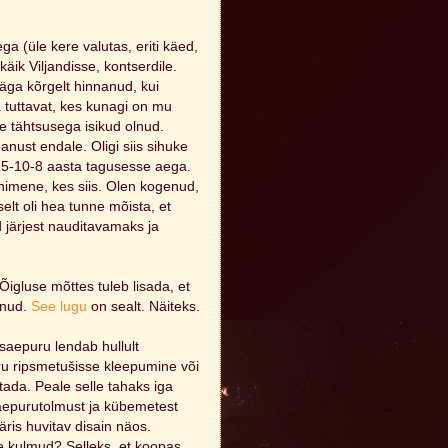
 (üle kere valutas, eriti käed,
äik Viljandisse, kontserdile.
väga kõrgelt hinnanud, kui
 tuttavat, kes kunagi on mu
se tähtsusega isikud olnud.
nust endale. Oligi siis sihuke
15-10-8 aasta tagusesse aega.
inimene, kes siis. Olen kogenud,
elt oli hea tunne mõista, et
d järjest nauditavamaks ja
Õigluse mõttes tuleb lisada, et
ulnud.
See lugu
on sealt. Näiteks.
 saepuru lendab hullult
uru ripsmetušisse kleepumine või
tada. Peale selle tahaks iga
saepurutolmust ja kübemetest
ris huvitav disain näos.
se kulmud? Selleks, et koopas