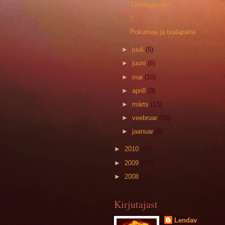
Tähelepanust
?
Pokumaa ja txalaparta
►
juuli
(5)
►
juuni
(6)
►
mai
(10)
►
aprill
(9)
►
märts
(13)
►
veebruar
(16)
►
jaanuar
(8)
►
2010
(91)
►
2009
(113)
►
2008
(74)
Kirjutajast
Lendav