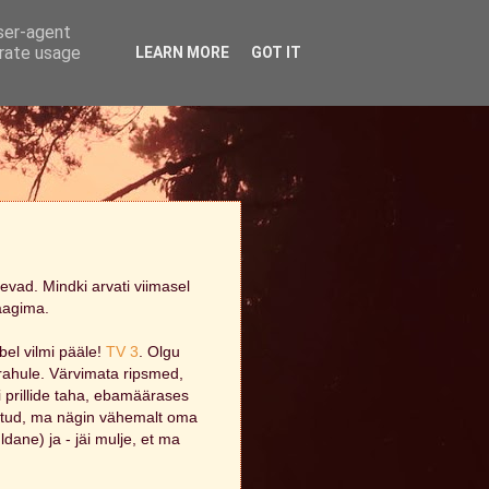
user-agent
erate usage
LEARN MORE
GOT IT
vad. Mindki arvati viimasel
saagima.
bel vilmi pääle!
TV 3
. Olgu
rahule. Värvimata ripsmed,
 prillide taha, ebamäärases
võetud, ma nägin vähemalt oma
dane) ja - jäi mulje, et ma