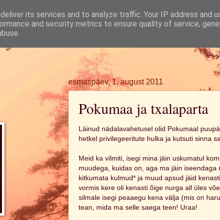
eliver its services and to analyze traffic. Your IP address and 
ormance and security metrics to ensure quality of service, gen
ugi.
abuse.
esmaspäev, 1. august 2011
Pokumaa ja txalaparta
Läinud nädalavahetusel olid Pokumaal puupäe
hetkel privilegeeritute hulka ja kutsuti sinna 
Meid ka vilmiti, isegi mina jäin uskumatul kom
muudega, kuidas on, aga ma jäin iseendaga 
kitkumata kulmud* ja muud apsud jäid kenasti
vormis kere oli kenasti õige nurga all üles 
silmale isegi peaaegu kena välja (mis on harul
tean, mida ma selle saega teen! Uraa!