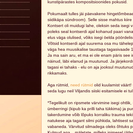
kunstipärastes kompositsioonides pokusid.
Pokumaalt tulles jäi päevakene hingetõmbeaega
siidikäpa sündroom). Selle sisse mahtus kiire k
Kontsert oli muidugi lahe, oleksin seda isegi 
poleks seal kontserdi ajal kohanud paari vana
elus väga olulised, võiks isegi öelda pöördeli
Võtsid kontserdi ajal suurema osa mu tähelepa
väga hea muusikalise taustaga tagasivaade 
Ja ma sain aru, et ma ei ole enam päris see 
näinud, läbi elanud ja muutunud. Ja järjekords
tagasi ei tahaks - elu on aja jooksul muutunu
rikkamaks.
Aga rütmid,
need rütmid
olid kuulamist väärt! 
seda lugu neil Viljandis siiski esitamisele ei t
*Tegelikult on ripsmete värvimine isegi ohtlik,
ümberringi (kipub ka prilli taha tükkima) ja p
takerdumine võib lõpuks korraliku trauma teki
natukese aja tagant silmi pühkida, lahtisest 
vabaneda. Värvitud silmadega oleks õhtuks pä
Kulmud aga... mäletate, milleks inimesel üld