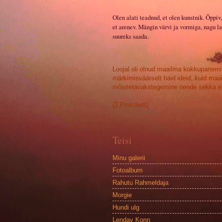
Olen alati teadnud, et olen kunstnik. Õppiv,
et arenev. Mängin värvi ja vormiga, nagu la
suureks saada.
Loojal oli olnud maailma kokkupanemi
märkimisväärselt häid ideid, kuid maa
mõistetavakstegemine nende sekka ei
(T.Pratchett)
Teisi
Minu galerii
Fotoalbum
Rahutu Rahmeldaja
Morgie
Hundi ulg
Lendav Konn