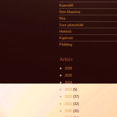
Kaarnalill
Rein Maantoa
Rita
Suur jalutuskäik
Heikkilä
Kaplinski
Pildiblog
Arhiiv
►
2026
(1)
►
2025
(6)
►
2024
(4)
►
2023
(5)
►
2022
(37)
►
2021
(32)
►
2020
(31)