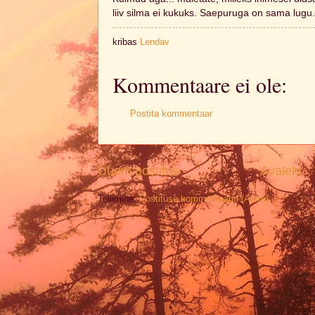
liiv silma ei kukuks. Saepuruga on sama lugu
kribas
Lendav
Kommentaare ei ole:
Postita kommentaar
Uuem postitus
Avaleht
Tellimine:
Postituse kommentaarid (Atom)