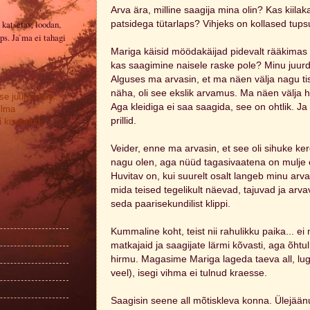
Arva ära, milline saagija mina olin? Kas kiilak
 katsetav, loodan,
patsidega tütarlaps? Vihjeks on kollased tups
ps. Ja ma ei tahagi
Mariga käisid möödakäijad pidevalt rääkimas
kas saagimine naisele raske pole? Minu juurde
Alguses ma arvasin, et ma näen välja nagu ti
näha, oli see ekslik arvamus. Ma näen välja 
se juures hulk
Aga kleidiga ei saa saagida, see on ohtlik. J
ilma
prillid.
 kuulunud.
Veider, enne ma arvasin, et see oli sihuke kerg
nagu olen, aga nüüd tagasivaatena on mulje
Huvitav on, kui suurelt osalt langeb minu ar
mida teised tegelikult näevad, tajuvad ja arv
seda paarisekundilist klippi.
Kummaline koht, teist nii rahulikku paika... ei
matkajaid ja saagijate lärmi kõvasti, aga õhtul 
hirmu. Magasime Mariga lageda taeva all, lug
veel), isegi vihma ei tulnud kraesse.
Saagisin seene all mõtiskleva konna. Ülejäänu