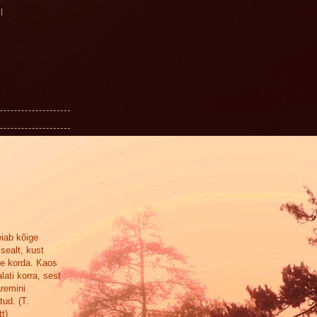
l
eiab kõige
sealt, kust
se korda. Kaos
lati korra, sest
aremini
tud. (T.
t)