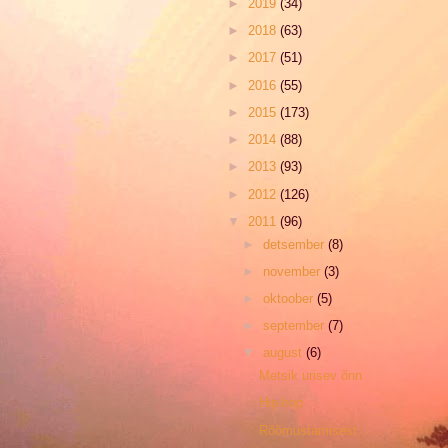
►
2019
(34)
►
2018
(63)
►
2017
(51)
►
2016
(55)
►
2015
(173)
►
2014
(88)
►
2013
(93)
►
2012
(126)
▼
2011
(96)
►
detsember
(8)
►
november
(3)
►
oktoober
(5)
►
september
(7)
▼
august
(6)
Metsik urisev õnn
Hip-hop
Rõõmustamisest