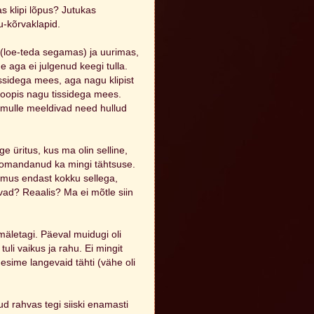
as klipi lõpus? Jutukas
u-kõrvaklapid.
 (loe-teda segamas) ja uurimas,
 aga ei julgenud keegi tulla.
ssidega mees, aga nagu klipist
hoopis nagu tissidega mees.
a mulle meeldivad need hullud
e üritus, kus ma olin selline,
 omandanud ka mingi tähtsuse.
vamus endast kokku sellega,
avad? Reaalis? Ma ei mõtle siin
 mäletagi. Päeval muidugi oli
tuli vaikus ja rahu. Ei mingit
esime langevaid tähti (vähe oli
d rahvas tegi siiski enamasti