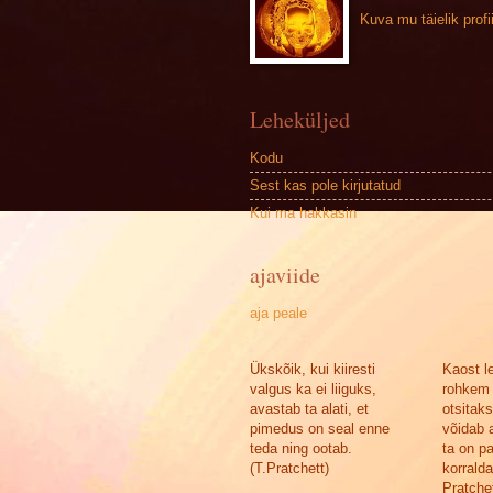
Kuva mu täielik profii
Leheküljed
Kodu
Sest kas pole kirjutatud
Kui ma hakkasin
ajaviide
aja peale
Ükskõik, kui kiiresti
Kaost l
valgus ka ei liiguks,
rohkem 
avastab ta alati, et
otsitak
pimedus on seal enne
võidab a
teda ning ootab.
ta on p
(T.Pratchett)
korralda
Pratchet