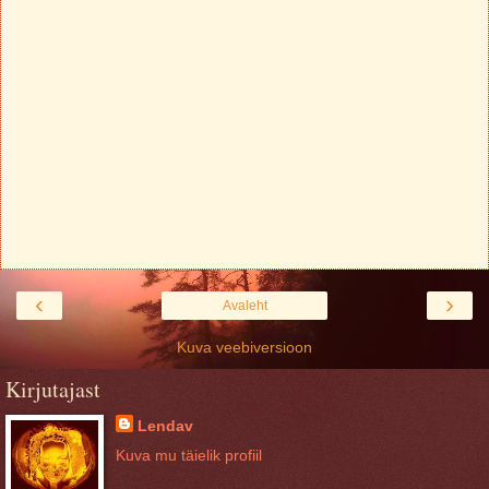
‹
›
Avaleht
Kuva veebiversioon
Kirjutajast
Lendav
Kuva mu täielik profiil