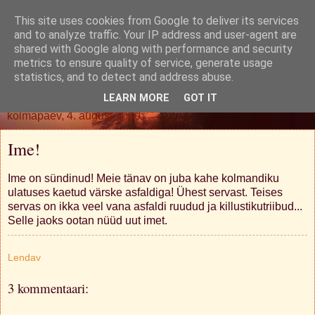
This site uses cookies from Google to deliver its services
Oh. Jah. Muidugi.
and to analyze traffic. Your IP address and user-agent are
shared with Google along with performance and security
metrics to ensure quality of service, generate usage
statistics, and to detect and address abuse.
▼
LEARN MORE
GOT IT
kolmapäev, 4. august 2010
Ime!
Ime on sündinud! Meie tänav on juba kahe kolmandiku
ulatuses kaetud värske asfaldiga! Ühest servast. Teises
servas on ikka veel vana asfaldi ruudud ja killustikutriibud...
Selle jaoks ootan nüüd uut imet.
Lendav
3 kommentaari: