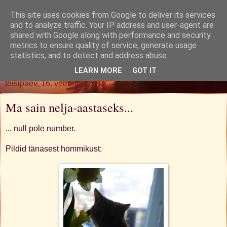
This site uses cookies from Google to deliver its services
Oh. Jah. Muidugi.
and to analyze traffic. Your IP address and user-agent are
shared with Google along with performance and security
metrics to ensure quality of service, generate usage
statistics, and to detect and address abuse.
▼
LEARN MORE
GOT IT
teisipäev, 16. veebruar 2016
Ma sain nelja-aastaseks...
... null pole number.
Pildid tänasest hommikust: