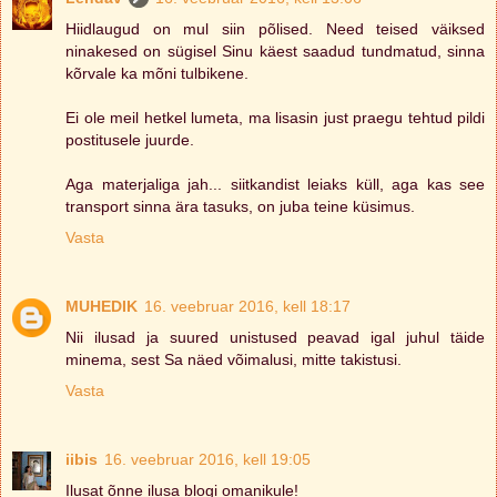
Hiidlaugud on mul siin põlised. Need teised väiksed
ninakesed on sügisel Sinu käest saadud tundmatud, sinna
kõrvale ka mõni tulbikene.
Ei ole meil hetkel lumeta, ma lisasin just praegu tehtud pildi
postitusele juurde.
Aga materjaliga jah... siitkandist leiaks küll, aga kas see
transport sinna ära tasuks, on juba teine küsimus.
Vasta
MUHEDIK
16. veebruar 2016, kell 18:17
Nii ilusad ja suured unistused peavad igal juhul täide
minema, sest Sa näed võimalusi, mitte takistusi.
Vasta
iibis
16. veebruar 2016, kell 19:05
Ilusat õnne ilusa blogi omanikule!