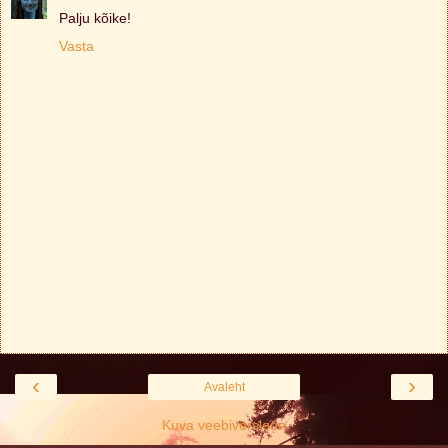
Palju kõike!
Vasta
‹
›
Avaleht
Kuva veebiversioon