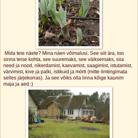
Mida teie näete? Mina näen võimalusi. See siit ära, too
sinna teise kohta, see suuremaks, see väiksemaks, siia
need ja nood, nikerdamist, kaevamist, saagimist, istutamist,
värvimist, kive ja palki, istikuid ja mörti (mitte ilmtingimata
selles järjekorras). Ja see võiks olla linna kõige kaunim
maja ja aed :)