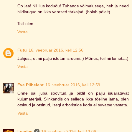
Oo jaa! Nii ilus koduõu! Tuhande võimalusega, heh ja need
hiidlaugud on ikka varased tärkajad. (hoiab pöialt)
Tsiil olen
Vasta
Futu
16. veebruar 2016, kell 12:56
Jahjust, et nii palju istutamisruumi.:) Mõnus, teil nii lumeta.:)
Vasta
Eve Piibeleht
16. veebruar 2016, kell 12:59
Õnne sai juba soovitud...ja pildil on palju isuäratavat
kujumaterjali. Siinkandis on sellega ikka tõeline jama, olen
otsinud ja otsinud, isegi arboristide koda ei suvatse vastata.
Vasta
Lendav
16. veebruar 2016, kell 13:06