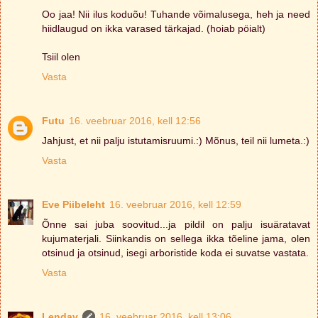
Oo jaa! Nii ilus koduõu! Tuhande võimalusega, heh ja need
hiidlaugud on ikka varased tärkajad. (hoiab pöialt)
Tsiil olen
Vasta
Futu
16. veebruar 2016, kell 12:56
Jahjust, et nii palju istutamisruumi.:) Mõnus, teil nii lumeta.:)
Vasta
Eve Piibeleht
16. veebruar 2016, kell 12:59
Õnne sai juba soovitud...ja pildil on palju isuäratavat
kujumaterjali. Siinkandis on sellega ikka tõeline jama, olen
otsinud ja otsinud, isegi arboristide koda ei suvatse vastata.
Vasta
Lendav
16. veebruar 2016, kell 13:06