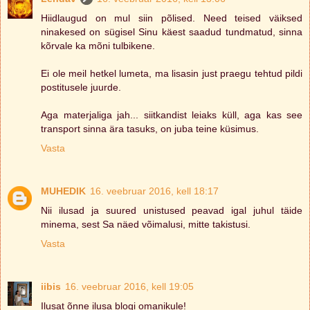
Hiidlaugud on mul siin põlised. Need teised väiksed
ninakesed on sügisel Sinu käest saadud tundmatud, sinna
kõrvale ka mõni tulbikene.
Ei ole meil hetkel lumeta, ma lisasin just praegu tehtud pildi
postitusele juurde.
Aga materjaliga jah... siitkandist leiaks küll, aga kas see
transport sinna ära tasuks, on juba teine küsimus.
Vasta
MUHEDIK
16. veebruar 2016, kell 18:17
Nii ilusad ja suured unistused peavad igal juhul täide
minema, sest Sa näed võimalusi, mitte takistusi.
Vasta
iibis
16. veebruar 2016, kell 19:05
Ilusat õnne ilusa blogi omanikule!