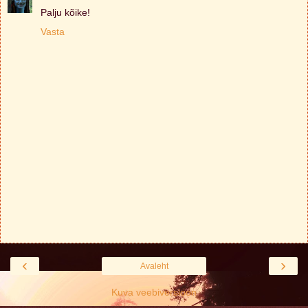
Palju kõike!
Vasta
‹
›
Avaleht
Kuva veebiversioon