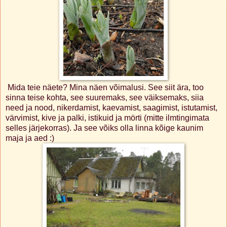
Mida teie näete? Mina näen võimalusi. See siit ära, too
sinna teise kohta, see suuremaks, see väiksemaks, siia
need ja nood, nikerdamist, kaevamist, saagimist, istutamist,
värvimist, kive ja palki, istikuid ja mörti (mitte ilmtingimata
selles järjekorras). Ja see võiks olla linna kõige kaunim
maja ja aed :)