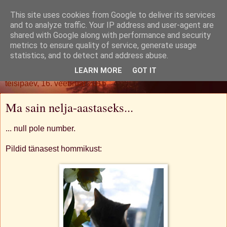
This site uses cookies from Google to deliver its services
Oh. Jah. Muidugi.
and to analyze traffic. Your IP address and user-agent are
shared with Google along with performance and security
metrics to ensure quality of service, generate usage
statistics, and to detect and address abuse.
▼
LEARN MORE
GOT IT
teisipäev, 16. veebruar 2016
Ma sain nelja-aastaseks...
... null pole number.
Pildid tänasest hommikust: