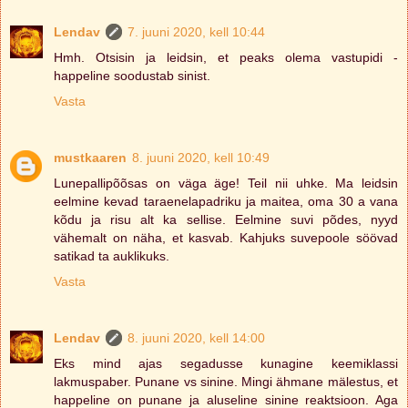
Lendav
7. juuni 2020, kell 10:44
Hmh. Otsisin ja leidsin, et peaks olema vastupidi -
happeline soodustab sinist.
Vasta
mustkaaren
8. juuni 2020, kell 10:49
Lunepallipõõsas on väga äge! Teil nii uhke. Ma leidsin
eelmine kevad taraenelapadriku ja maitea, oma 30 a vana
kõdu ja risu alt ka sellise. Eelmine suvi põdes, nyyd
vähemalt on näha, et kasvab. Kahjuks suvepoole söövad
satikad ta auklikuks.
Vasta
Lendav
8. juuni 2020, kell 14:00
Eks mind ajas segadusse kunagine keemiklassi
lakmuspaber. Punane vs sinine. Mingi ähmane mälestus, et
happeline on punane ja aluseline sinine reaktsioon. Aga