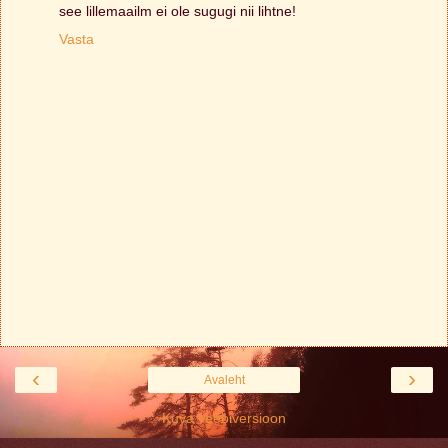
see lillemaailm ei ole sugugi nii lihtne!
Vasta
‹
›
Avaleht
Kuva veebiversioon