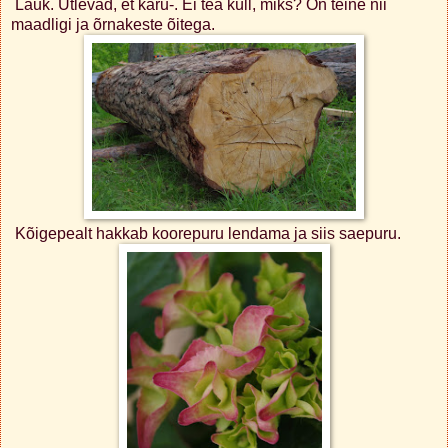
Lauk. Ütlevad, et karu-. Ei tea küll, miks? On teine nii
maadligi ja õrnakeste õitega.
Kõigepealt hakkab koorepuru lendama ja siis saepuru.