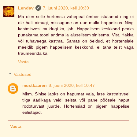
Lendav
7. juuni 2020, kell 10:39
Ma olen selle hortensia vahepeal ümber istutanud ning ei
ole halli aimugi, missugune on uue mulla happelisus. Ning
kastmisvesi muidugi ka, jah. Happelisem keskkond peaks
punakama tooni andma ja aluselisem sinisema. Vist. Hakka
või tuhaveega kastma. Samas on öeldud, et hortensiale
meeldib pigem happelisem keskkond, ei taha teist väga
traumeerida ka.
Vasta
Vastused
mustkaaren
8. juuni 2020, kell 10:47
Mkm. Sinise jaoks on hapumat vaja, lase kastmisveel
tilga äädikaga veidi seista või pane põõsale haput
rodoturvast juurde. Hortensiad on pigem happelise
eelistajad.
Vasta