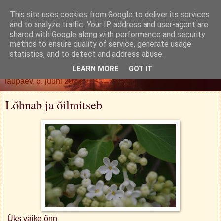
This site uses cookies from Google to deliver its services
Oh. Jah. Muidugi.
and to analyze traffic. Your IP address and user-agent are
shared with Google along with performance and security
metrics to ensure quality of service, generate usage
statistics, and to detect and address abuse.
▼
LEARN MORE
GOT IT
laupäev, 6. juuni 2020
Lõhnab ja õilmitseb
Üks väike õnn