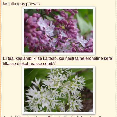
las olla igas päevas
Ei tea, kas ämblik ise ka teab, kui hästi ta heleroheline kere
lillasse õiekobarasse sobib?