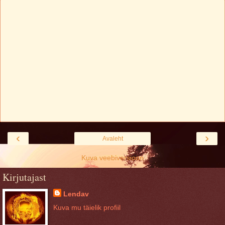
‹
›
Avaleht
Kuva veebiversioon
Kirjutajast
Lendav
Kuva mu täielik profiil