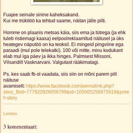
Fuajee seinale sinine kaheksakand.
Kui me trükitöö ka tehtud saame, näitan jälle pilti.
Homme on plaanis metsas käia, siis ema ja tütrega (ja ehk
tuleb ristiemagi kaasa) eelpoolreklaamitud näitusel ja üks
heategev näputöö on ka teoksil. Ei mingeid pingviine ega
paraadi (mul pole telekatki). 100 või mitte, minu kodukant
elab mul iga päev ja ikka hinges. Palmsest Missoni,
Vilsandilt Vasknarvani. Valgutast rääkimatagi.
Ps. kes saab fb-st vaadata, siis siin on mõni parem pilt
näituse
avamiselt:
https://www.facebook.com/permalink.php?
story_fbid=777920929059799&id=100005256975919&pnre
f=story
Lendav
3 kommentaari: