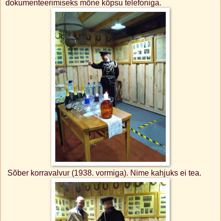
dokumenteerimiseks mõne kõpsu telefoniga.
Sõber korravalvur (1938. vormiga). Nime kahjuks ei tea.