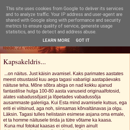
This site uses cookies from Google to deliver its services
Oh. Jah. Muidugi.
and to analyze traffic. Your IP address and user-agent are
shared with Google along with performance and security
metrics to ensure quality of service, generate usage
statistics, and to detect and address abuse.
▼
LEARN MORE
GOT IT
reede, 23. veebruar 2018
Kapsakeldris...
...on näitus. Just käisin avamisel. Kaks parimates aastates
meest otsustasid kuu aega tagasi vabariigi aastapäevaks
näituse teha. Mõne sõbra abiga on nad kokku ajanud
fantastilise hulga 100-80 aasta vanuseid originaalfotosid,
alates vabadussõjast ja lõpetades vabadussõja
ausammaste galeriiga. Kui Esta mind avamisele kutsus, ega
eriti ei viitsinud, aga noh, siinsamas kõrvaltänavas ja olgu.
Läksin. Tagasi tulles helistasin esimese asjana oma emale,
et ta homme näitusele tirida ja tütre võtame ka kaasa.
Kuna mul fotokat kaasas ei olnud, tegin ainult