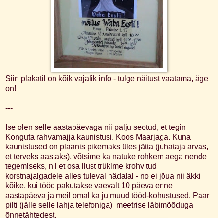
Siin plakatil on kõik vajalik info - tulge näitust vaatama, äge
on!
---
Ise olen selle aastapäevaga nii palju seotud, et tegin
Konguta rahvamajja kaunistusi. Koos Maarjaga. Kuna
kaunistused on plaanis pikemaks üles jätta (juhataja arvas,
et terveks aastaks), võtsime ka natuke rohkem aega nende
tegemiseks, nii et osa ilust trükime krohvitud
korstnajalgadele alles tuleval nädalal - no ei jõua nii äkki
kõike, kui tööd pakutakse vaevalt 10 päeva enne
aastapäeva ja meil omal ka ju muud tööd-kohustused. Paar
pilti (jälle selle lahja telefoniga) meetrise läbimõõduga
õnnetähtedest.