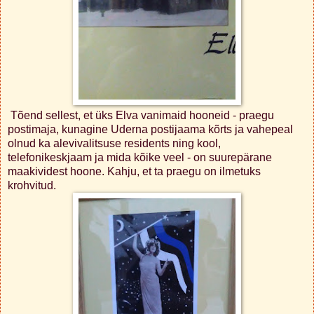
Tõend sellest, et üks Elva vanimaid hooneid - praegu
postimaja, kunagine Uderna postijaama kõrts ja vahepeal
olnud ka alevivalitsuse residents ning kool,
telefonikeskjaam ja mida kõike veel - on suurepärane
maakividest hoone. Kahju, et ta praegu on ilmetuks
krohvitud.