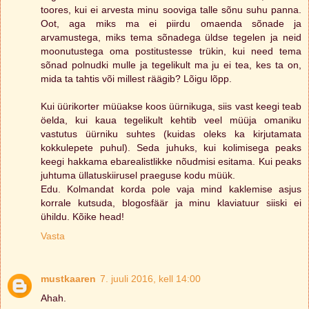
toores, kui ei arvesta minu sooviga talle sõnu suhu panna.
Oot, aga miks ma ei piirdu omaenda sõnade ja
arvamustega, miks tema sõnadega üldse tegelen ja neid
moonutustega oma postitustesse trükin, kui need tema
sõnad polnudki mulle ja tegelikult ma ju ei tea, kes ta on,
mida ta tahtis või millest räägib? Lõigu lõpp.
Kui üürikorter müüakse koos üürnikuga, siis vast keegi teab
öelda, kui kaua tegelikult kehtib veel müüja omaniku
vastutus üürniku suhtes (kuidas oleks ka kirjutamata
kokkulepete puhul). Seda juhuks, kui kolimisega peaks
keegi hakkama ebarealistlikke nõudmisi esitama. Kui peaks
juhtuma üllatuskiirusel praeguse kodu müük.
Edu. Kolmandat korda pole vaja mind kaklemise asjus
korrale kutsuda, blogosfäär ja minu klaviatuur siiski ei
ühildu. Kõike head!
Vasta
mustkaaren
7. juuli 2016, kell 14:00
Ahah.