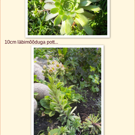
10cm läbimõõduga pott...