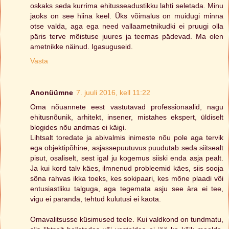
oskaks seda kurrima ehitusseadustikku lahti seletada. Minu
jaoks on see hiina keel. Üks võimalus on muidugi minna
otse valda, aga ega need vallaametnikudki ei pruugi olla
päris terve mõistuse juures ja teemas pädevad. Ma olen
ametnikke näinud. Igasuguseid.
Vasta
Anonüümne
7. juuli 2016, kell 11:22
Oma nõuannete eest vastutavad professionaalid, nagu
ehitusnõunik, arhitekt, insener, mistahes ekspert, üldiselt
blogides nõu andmas ei käigi.
Lihtsalt toredate ja abivalmis inimeste nõu pole aga tervik
ega objektipõhine, asjassepuutuvus puudutab seda siitsealt
pisut, osaliselt, sest igal ju kogemus siiski enda asja pealt.
Ja kui kord talv käes, ilmnenud probleemid käes, siis sooja
sõna rahvas ikka toeks, kes sokipaari, kes mõne plaadi või
entusiastliku talguga, aga tegemata asju see ära ei tee,
vigu ei paranda, tehtud kulutusi ei kaota.
Omavalitsusse küsimused teele. Kui valdkond on tundmatu,