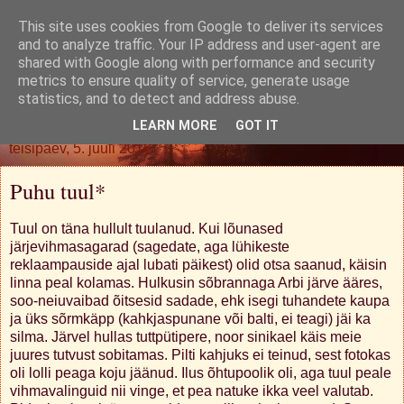
This site uses cookies from Google to deliver its services
Oh. Jah. Muidugi.
and to analyze traffic. Your IP address and user-agent are
shared with Google along with performance and security
metrics to ensure quality of service, generate usage
statistics, and to detect and address abuse.
▼
LEARN MORE
GOT IT
teisipäev, 5. juuli 2016
Puhu tuul*
Tuul on täna hullult tuulanud. Kui lõunased
järjevihmasagarad (sagedate, aga lühikeste
reklaampauside ajal lubati päikest) olid otsa saanud, käisin
linna peal kolamas. Hulkusin sõbrannaga Arbi järve ääres,
soo-neiuvaibad õitsesid sadade, ehk isegi tuhandete kaupa
ja üks sõrmkäpp (kahkjaspunane või balti, ei teagi) jäi ka
silma. Järvel hullas tuttpütipere, noor sinikael käis meie
juures tutvust sobitamas. Pilti kahjuks ei teinud, sest fotokas
oli lolli peaga koju jäänud. Ilus õhtupoolik oli, aga tuul peale
vihmavalinguid nii vinge, et pea natuke ikka veel valutab.