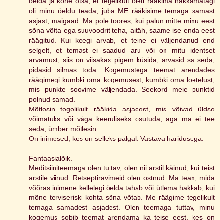
öelda ja kohe otsa, et tegelikult õieti rääkima hakkamatagi
oli minu öeldu teada, juba ME rääkisime temaga samast
asjast, maigaad. Ma pole toores, kui palun mitte minu eest
sõna võtta ega suuvoodrit teha, aitäh, saame ise enda eest
räägitud. Kui keegi arvab, et teine ei väljendanud end
selgelt, et temast ei saadud aru või on mitu identset
arvamust, siis on viisakas pigem küsida, arvasid sa seda,
pidasid silmas toda. Kogemustega teemat arendades
räägimegi kumbki oma kogemusest, kumbki oma loetelust,
mis punkte soovime väljendada. Seekord meie punktid
polnud samad.
Mõtlesin tegelikult rääkida asjadest, mis võivad üldse
võimatuks või väga keeruliseks osutuda, aga ma ei tee
seda, ümber mõtlesin.
On inimesed, kes on selleks palgal. Vastava haridusega.
Fantaasialõik.
Meditsiiniteemaga olen tuttav, olen nii arstil käinud, kui teist
arstile viinud. Retseptiravimeid olen ostnud. Ma tean, mida
võõras inimene kellelegi öelda tahab või ütlema hakkab, kui
mõne terviseriski kohta sõna võtab. Me räägime tegelikult
temaga samadest asjadest. Olen teemaga tuttav, minu
kogemus sobib teemat arendama ka teise eest, kes on