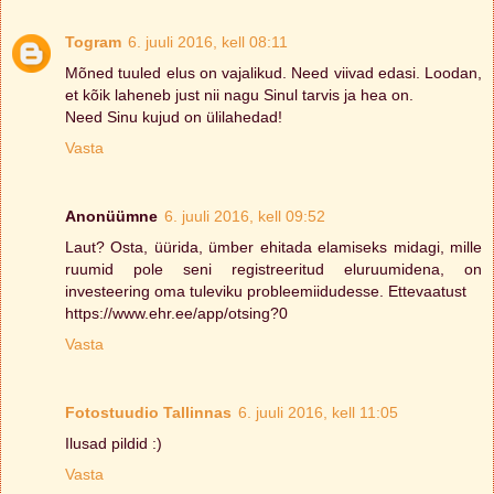
Togram
6. juuli 2016, kell 08:11
Mõned tuuled elus on vajalikud. Need viivad edasi. Loodan,
et kõik laheneb just nii nagu Sinul tarvis ja hea on.
Need Sinu kujud on ülilahedad!
Vasta
Anonüümne
6. juuli 2016, kell 09:52
Laut? Osta, üürida, ümber ehitada elamiseks midagi, mille
ruumid pole seni registreeritud eluruumidena, on
investeering oma tuleviku probleemiidudesse. Ettevaatust
https://www.ehr.ee/app/otsing?0
Vasta
Fotostuudio Tallinnas
6. juuli 2016, kell 11:05
Ilusad pildid :)
Vasta