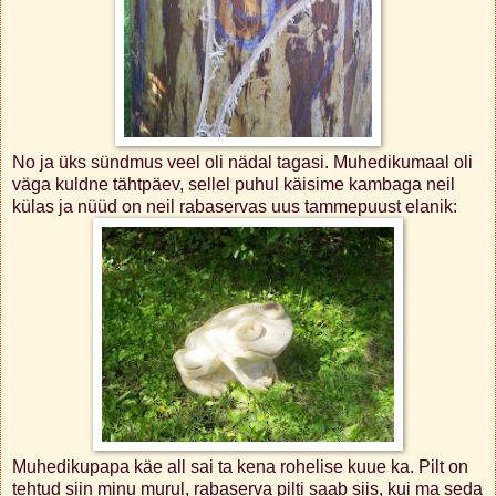
No ja üks sündmus veel oli nädal tagasi. Muhedikumaal oli
väga kuldne tähtpäev, sellel puhul käisime kambaga neil
külas ja nüüd on neil rabaservas uus tammepuust elanik:
Muhedikupapa käe all sai ta kena rohelise kuue ka. Pilt on
tehtud siin minu murul, rabaserva pilti saab siis, kui ma seda