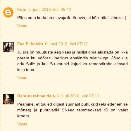
Futu
6. juuli 2016, kell 05:42
Päris oma kodu on eluvajalik. Soovin, et kõik hästi läheks.:)
Vasta
Eve Piibeleht
6. juuli 2016, kell 07:12
Ju siis on muutuste aeg käes ja nullist oma alustada on ikka
parem kui võõras uberikus ebakindla tulevikuga. Jõudu ja
edu Sulle ja küll Su kaunid kujud ka remondiraha aitavad
koju tuua.
Vasta
Rahutu rahmeldaja
6. juuli 2016, kell 07:12
Peamine, et tuuled õigest suunast puhuksid (elu edenemise
mõttes) ja puhuvadki :)Need tammeoksad :D on väärt
kraam.
Vasta