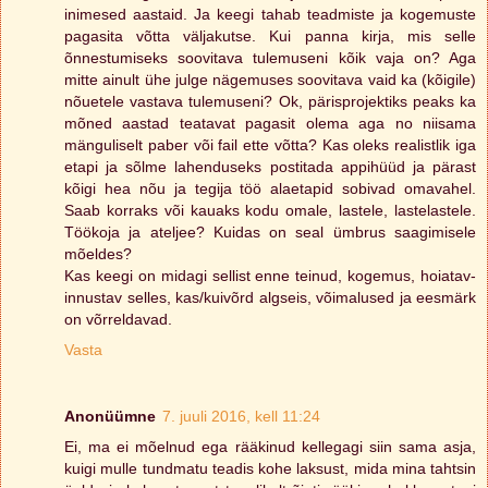
inimesed aastaid. Ja keegi tahab teadmiste ja kogemuste
pagasita võtta väljakutse. Kui panna kirja, mis selle
õnnestumiseks soovitava tulemuseni kõik vaja on? Aga
mitte ainult ühe julge nägemuses soovitava vaid ka (kõigile)
nõuetele vastava tulemuseni? Ok, pärisprojektiks peaks ka
mõned aastad teatavat pagasit olema aga no niisama
mänguliselt paber või fail ette võtta? Kas oleks realistlik iga
etapi ja sõlme lahenduseks postitada appihüüd ja pärast
kõigi hea nõu ja tegija töö alaetapid sobivad omavahel.
Saab korraks või kauaks kodu omale, lastele, lastelastele.
Töökoja ja ateljee? Kuidas on seal ümbrus saagimisele
mõeldes?
Kas keegi on midagi sellist enne teinud, kogemus, hoiatav-
innustav selles, kas/kuivõrd algseis, võimalused ja eesmärk
on võrreldavad.
Vasta
Anonüümne
7. juuli 2016, kell 11:24
Ei, ma ei mõelnud ega rääkinud kellegagi siin sama asja,
kuigi mulle tundmatu teadis kohe laksust, mida mina tahtsin