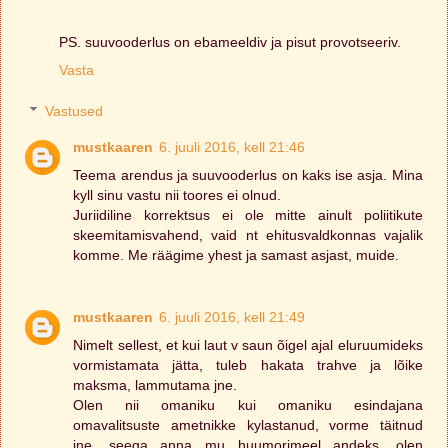
PS. suuvooderlus on ebameeldiv ja pisut provotseeriv.
Vasta
Vastused
mustkaaren
6. juuli 2016, kell 21:46
Teema arendus ja suuvooderlus on kaks ise asja. Mina
kyll sinu vastu nii toores ei olnud.
Juriidiline korrektsus ei ole mitte ainult poliitikute
skeemitamisvahend, vaid nt ehitusvaldkonnas vajalik
komme. Me räägime yhest ja samast asjast, muide.
mustkaaren
6. juuli 2016, kell 21:49
Nimelt sellest, et kui laut v saun õigel ajal eluruumideks
vormistamata jätta, tuleb hakata trahve ja lõike
maksma, lammutama jne.
Olen nii omaniku kui omaniku esindajana
omavalitsuste ametnikke kylastanud, vorme täitnud
jne, seega anna mu huumorimeel andeks, olen