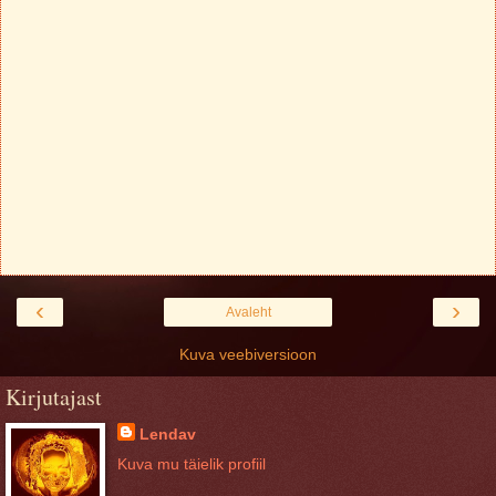
‹
›
Avaleht
Kuva veebiversioon
Kirjutajast
Lendav
Kuva mu täielik profiil