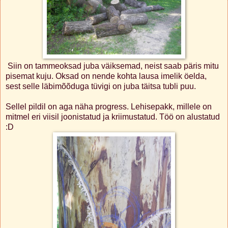
Siin on tammeoksad juba väiksemad, neist saab päris mitu
pisemat kuju. Oksad on nende kohta lausa imelik öelda,
sest selle läbimõõduga tüvigi on juba täitsa tubli puu.
Sellel pildil on aga näha progress. Lehisepakk, millele on
mitmel eri viisil joonistatud ja kriimustatud. Töö on alustatud
:D