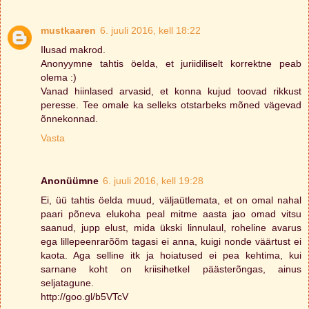
mustkaaren
6. juuli 2016, kell 18:22
Ilusad makrod.
Anonyymne tahtis öelda, et juriidiliselt korrektne peab
olema :)
Vanad hiinlased arvasid, et konna kujud toovad rikkust
peresse. Tee omale ka selleks otstarbeks mõned vägevad
õnnekonnad.
Vasta
Anonüümne
6. juuli 2016, kell 19:28
Ei, üü tahtis öelda muud, väljaütlemata, et on omal nahal
paari põneva elukoha peal mitme aasta jao omad vitsu
saanud, jupp elust, mida ükski linnulaul, roheline avarus
ega lillepeenrarõõm tagasi ei anna, kuigi nonde väärtust ei
kaota. Aga selline itk ja hoiatused ei pea kehtima, kui
sarnane koht on kriisihetkel päästerõngas, ainus
seljatagune.
http://goo.gl/b5VTcV