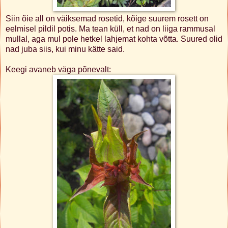
Siin õie all on väiksemad rosetid, kõige suurem rosett on
eelmisel pildil potis. Ma tean küll, et nad on liiga rammusal
mullal, aga mul pole hetkel lahjemat kohta võtta. Suured olid
nad juba siis, kui minu kätte said.
Keegi avaneb väga põnevalt: