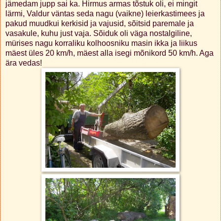
jämedam jupp sai ka. Hirmus armas tõstuk oli, ei mingit
lärmi, Valdur väntas seda nagu (vaikne) leierkastimees ja
pakud muudkui kerkisid ja vajusid, sõitsid paremale ja
vasakule, kuhu just vaja. Sõiduk oli väga nostalgiline,
mürises nagu korraliku kolhoosniku masin ikka ja liikus
mäest üles 20 km/h, mäest alla isegi mõnikord 50 km/h. Aga
ära vedas!