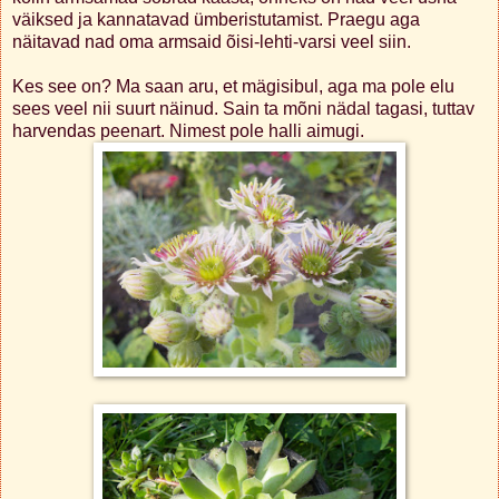
väiksed ja kannatavad ümberistutamist. Praegu aga
näitavad nad oma armsaid õisi-lehti-varsi veel siin.
Kes see on? Ma saan aru, et mägisibul, aga ma pole elu
sees veel nii suurt näinud. Sain ta mõni nädal tagasi, tuttav
harvendas peenart. Nimest pole halli aimugi.