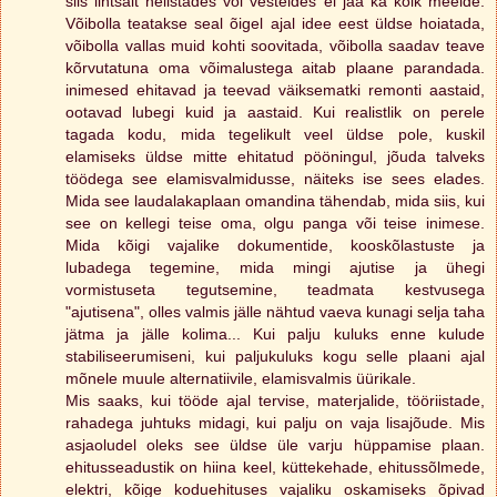
siis lihtsalt helistades või vesteldes ei jää ka kõik meelde.
Võibolla teatakse seal õigel ajal idee eest üldse hoiatada,
võibolla vallas muid kohti soovitada, võibolla saadav teave
kõrvutatuna oma võimalustega aitab plaane parandada.
inimesed ehitavad ja teevad väiksematki remonti aastaid,
ootavad lubegi kuid ja aastaid. Kui realistlik on perele
tagada kodu, mida tegelikult veel üldse pole, kuskil
elamiseks üldse mitte ehitatud pööningul, jõuda talveks
töödega see elamisvalmidusse, näiteks ise sees elades.
Mida see laudalakaplaan omandina tähendab, mida siis, kui
see on kellegi teise oma, olgu panga või teise inimese.
Mida kõigi vajalike dokumentide, kooskõlastuste ja
lubadega tegemine, mida mingi ajutise ja ühegi
vormistuseta tegutsemine, teadmata kestvusega
"ajutisena", olles valmis jälle nähtud vaeva kunagi selja taha
jätma ja jälle kolima... Kui palju kuluks enne kulude
stabiliseerumiseni, kui paljukuluks kogu selle plaani ajal
mõnele muule alternatiivile, elamisvalmis üürikale.
Mis saaks, kui tööde ajal tervise, materjalide, tööriistade,
rahadega juhtuks midagi, kui palju on vaja lisajõude. Mis
asjaoludel oleks see üldse üle varju hüppamise plaan.
ehitusseadustik on hiina keel, küttekehade, ehitussõlmede,
elektri, kõige koduehituses vajaliku oskamiseks õpivad