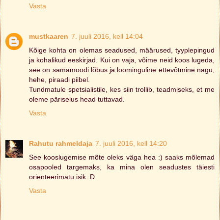
Vasta
mustkaaren
7. juuli 2016, kell 14:04
Kõige kohta on olemas seadused, määrused, tyyplepingud
ja kohalikud eeskirjad. Kui on vaja, võime neid koos lugeda,
see on samamoodi lõbus ja loominguline ettevõtmine nagu,
hehe, piraadi piibel.
Tundmatule spetsialistile, kes siin trollib, teadmiseks, et me
oleme päriselus head tuttavad.
Vasta
Rahutu rahmeldaja
7. juuli 2016, kell 14:20
See kooslugemise mõte oleks väga hea :) saaks mõlemad
osapooled targemaks, ka mina olen seadustes täiesti
orienteerimatu isik :D
Vasta