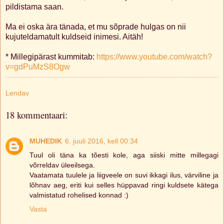
pildistama saan.
Ma ei oska ära tänada, et mu sõprade hulgas on nii
kujuteldamatult kuldseid inimesi. Aitäh!
* Millegipärast kummitab:
https://www.youtube.com/watch?
v=gdPuMzS8Ogw
Lendav
18 kommentaari:
MUHEDIK
6. juuli 2016, kell 00:34
Tuul oli täna ka tõesti kole, aga siiski mitte millegagi
võrreldav üleeilsega.
Vaatamata tuulele ja liigveele on suvi ikkagi ilus, värviline ja
lõhnav aeg, eriti kui selles hüppavad ringi kuldsete kätega
valmistatud rohelised konnad :)
Vasta