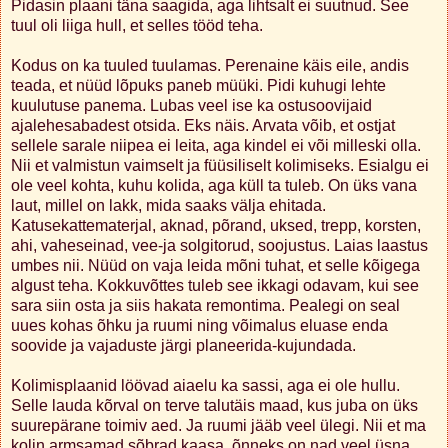
Pidasin plaani täna saagida, aga lihtsalt ei suutnud. See
tuul oli liiga hull, et selles tööd teha.
Kodus on ka tuuled tuulamas. Perenaine käis eile, andis
teada, et nüüd lõpuks paneb müüki. Pidi kuhugi lehte
kuulutuse panema. Lubas veel ise ka ostusoovijaid
ajalehesabadest otsida. Eks näis. Arvata võib, et ostjat
sellele sarale niipea ei leita, aga kindel ei või milleski olla.
Nii et valmistun vaimselt ja füüsiliselt kolimiseks. Esialgu ei
ole veel kohta, kuhu kolida, aga küll ta tuleb. On üks vana
laut, millel on lakk, mida saaks välja ehitada.
Katusekattematerjal, aknad, põrand, uksed, trepp, korsten,
ahi, vaheseinad, vee-ja solgitorud, soojustus. Laias laastus
umbes nii. Nüüd on vaja leida mõni tuhat, et selle kõigega
algust teha. Kokkuvõttes tuleb see ikkagi odavam, kui see
sara siin osta ja siis hakata remontima. Pealegi on seal
uues kohas õhku ja ruumi ning võimalus eluase enda
soovide ja vajaduste järgi planeerida-kujundada.
Kolimisplaanid löövad aiaelu ka sassi, aga ei ole hullu.
Selle lauda kõrval on terve talutäis maad, kus juba on üks
suurepärane toimiv aed. Ja ruumi jääb veel ülegi. Nii et ma
kolin armsamad sõbrad kaasa, õnneks on nad veel üsna