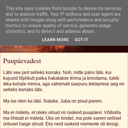
This site uses cookies from Google to deliver its services
Oh. Jah. Muidugi.
and to analyze traffic. Your IP address and user-agent are
shared with Google along with performance and security
metrics to ensure quality of service, generate usage
statistics, and to detect and address abuse.
▼
LEARN MORE
GOT IT
reede, 2. oktoober 2015
Puupäevadest
Läbi see jant selleks korraks. Noh, mitte päris läbi, kui
kujusid lõplikult paika hakatakse tirima ja kinnitama, tuleb
ikka kohale minna, aga vähemalt saepuru tekitamise aeg on
selleks korraks läbi.
Ma ise olen ka läbi. Natuke. Juba on pisut parem.
Ma ei mäleta, et oleks olnud nii raskeid puupäevi. Võibolla
ma lihtsalt ei mäleta. Üks on kindel, ma pole varem sellisel
üritusel haige olnud. Eks neid raskeid momente oli teisigi,