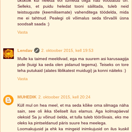
ükskõik kui heleda või tumeda õliga nad võõbatud on.
Selleks, et puidu heledat tooni säilitada, tuleb neid
teistsuguste (keemilisemate) vahenditega töödelda, mida
me ei tahtnud. Pealegi oli võimalus seda tõrvaõli üsna
soodsalt saada :)
Vasta
Lendav
2. oktoober 2015, kell 19:53
Mulle ka taimed meeldivad, ega ma suurem asi karusaagija
pole (kuigi ka seda olen pidanud tegema). Teiseks on tore
teha putukaid (alates liblikatest muidugi) ja konni näiteks :)
Vasta
MUHEDIK
2. oktoober 2015, kell 20:24
Küll mul on hea meel, et ma seda kõike oma silmaga näha
sain, see oli ikka tõeliselt ilus elamus. Aga kolmapäeval
oleksid Sa ju võinud öelda, et tulla tuleb töörõivais, eks me
oleks ka pintseldanud päris suure hea meelega.
Loomakujusid ja ehk ka mingeid inimkujusid on ilus kuskil