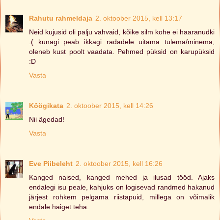
Rahutu rahmeldaja
2. oktoober 2015, kell 13:17
Neid kujusid oli palju vahvaid, kõike silm kohe ei haaranudki
:( kunagi peab ikkagi radadele uitama tulema/minema,
oleneb kust poolt vaadata. Pehmed püksid on karupüksid
:D
Vasta
Köögikata
2. oktoober 2015, kell 14:26
Nii ägedad!
Vasta
Eve Piibeleht
2. oktoober 2015, kell 16:26
Kanged naised, kanged mehed ja ilusad tööd. Ajaks
endalegi isu peale, kahjuks on logisevad randmed hakanud
järjest rohkem pelgama riistapuid, millega on võimalik
endale haiget teha.