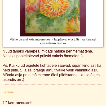
Väike visand krüsanteemidest - laupäeval olla Lätimaal kusagil
krüsanteemifestival
Nüüd tahaks vahepeal midagi natuke pehmemat teha.
Näiteks pooleliolevad püksid valmis õmmelda :)
Ps. Kui kujud õigetele kohtadele saavad, jagan kindlasti ka
neid pilte. Siia sai praegu ainult väike valik valminud asju.
Mõnda asja pole mõtet enne õieti pildistadagi, kui ta õiges
asendis on :)
Lendav
17 kommentaari: