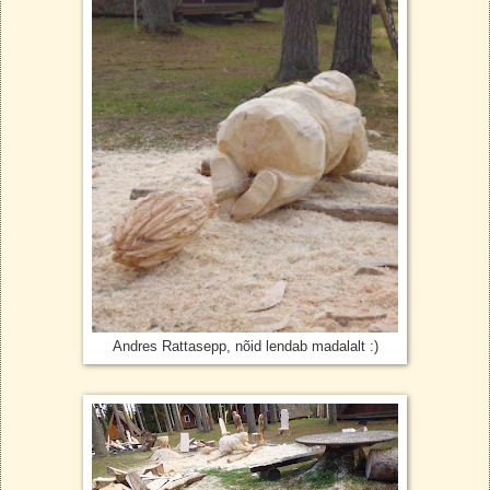
Andres Rattasepp, nõid lendab madalalt :)