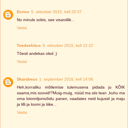
Enrico
5. oktoober 2015, kell 20:37
No minule sobis, see visandlik...
Vasta
Teedeehitus
9. oktoober 2015, kell 12:22
Tõesti andekas oled ;)
Vasta
Skarabeus
1. september 2016, kell 14:06
Heh,korraliku mõtlemise tulemusena pidada ju KÕIK
saama,mis soovid!?Muig-muig, nüüd ma siis tean ,kuhu ma
oma lotomiljonivõidu panen, vaadates neid kujusid ja maju
ja lilli ja loomi ja tiike...
Vasta