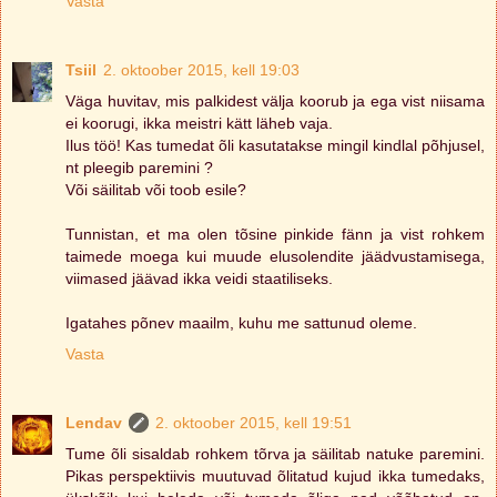
Vasta
Tsiil
2. oktoober 2015, kell 19:03
Väga huvitav, mis palkidest välja koorub ja ega vist niisama
ei koorugi, ikka meistri kätt läheb vaja.
Ilus töö! Kas tumedat õli kasutatakse mingil kindlal põhjusel,
nt pleegib paremini ?
Või säilitab või toob esile?
Tunnistan, et ma olen tõsine pinkide fänn ja vist rohkem
taimede moega kui muude elusolendite jäädvustamisega,
viimased jäävad ikka veidi staatiliseks.
Igatahes põnev maailm, kuhu me sattunud oleme.
Vasta
Lendav
2. oktoober 2015, kell 19:51
Tume õli sisaldab rohkem tõrva ja säilitab natuke paremini.
Pikas perspektiivis muutuvad õlitatud kujud ikka tumedaks,