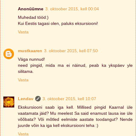
Anonüümne
3. oktoober 2015, kell 00:04
Muhedad tööd:)
Kui Eestis tagasi olen, paluks eksursiooni!
Vasta
mustkaaren
3. oktoober 2015, kell 07:50
Väga nunnud!
need pingid, mida ma ei näinud, peab ka ykspäev yle
silitama.
Vasta
Lendav
3. oktoober 2015, kell 10:07
Ekskursiooni saab iga kell. Millised pingid Kaarnal üle
vaatamata jäid? Mu meelest Sa said enamust lausa ise üle
võõbata? Või mõtled eelmiste aastate toodangut? Nende
juurde võin ka iga kell ekskursiooni teha :)
Vasta