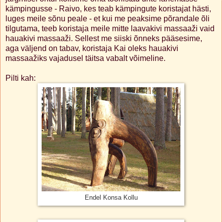
kämpingusse - Raivo, kes teab kämpingute koristajat hästi,
luges meile sõnu peale - et kui me peaksime põrandale õli
tilgutama, teeb koristaja meile mitte laavakivi massaaži vaid
hauakivi massaaži. Sellest me siiski õnneks pääsesime,
aga väljend on tabav, koristaja Kai oleks hauakivi
massaažiks vajadusel täitsa vabalt võimeline.
Pilti kah:
Endel Konsa Kollu