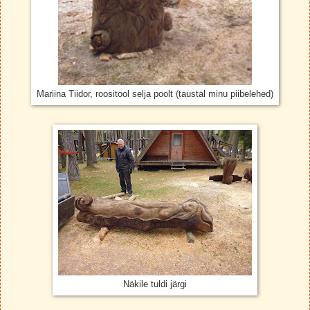
Mariina Tiidor, roositool selja poolt (taustal minu piibelehed)
Näkile tuldi järgi