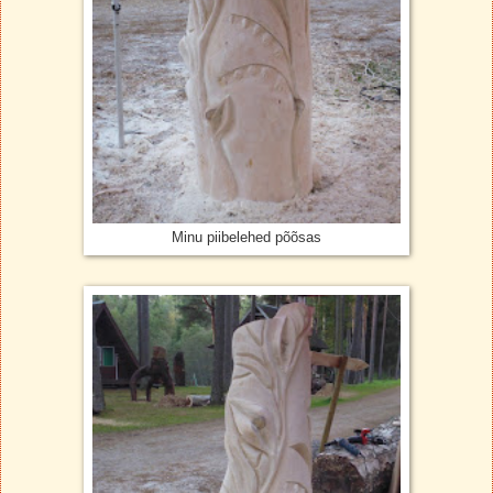
Minu piibelehed põõsas