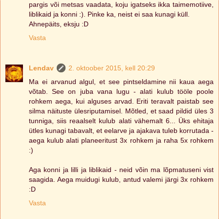
pargis või metsas vaadata, koju igatseks ikka taimemotiive,
liblikaid ja konni :). Pinke ka, neist ei saa kunagi küll.
Ahnepäits, eksju :D
Vasta
Lendav
2. oktoober 2015, kell 20:29
Ma ei arvanud algul, et see pintseldamine nii kaua aega
võtab. See on juba vana lugu - alati kulub tööle poole
rohkem aega, kui alguses arvad. Eriti teravalt paistab see
silma näituste ülesriputamisel. Mõtled, et saad pildid üles 3
tunniga, siis reaalselt kulub alati vähemalt 6... Üks ehitaja
ütles kunagi tabavalt, et eelarve ja ajakava tuleb korrutada -
aega kulub alati planeeritust 3x rohkem ja raha 5x rohkem
:)
Aga konni ja lilli ja liblikaid - neid võin ma lõpmatuseni vist
saagida. Aega muidugi kulub, antud valemi järgi 3x rohkem
:D
Vasta