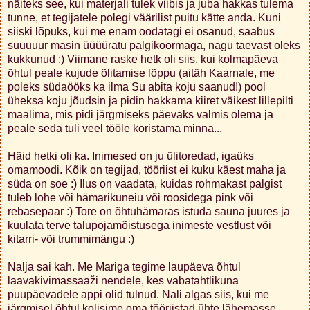
näiteks see, kui materjali tulek viibis ja juba hakkas tulema
tunne, et tegijatele polegi väärilist puitu kätte anda. Kuni
siiski lõpuks, kui me enam oodatagi ei osanud, saabus
suuuuur masin üüüüratu palgikoormaga, nagu taevast oleks
kukkunud :) Viimane raske hetk oli siis, kui kolmapäeva
õhtul peale kujude õlitamise lõppu (aitäh Kaarnale, me
poleks südaööks ka ilma Su abita koju saanud!) pool
üheksa koju jõudsin ja pidin hakkama kiiret väikest lillepilti
maalima, mis pidi järgmiseks päevaks valmis olema ja
peale seda tuli veel tööle koristama minna...
Häid hetki oli ka. Inimesed on ju ülitoredad, igaüks
omamoodi. Kõik on tegijad, tööriist ei kuku käest maha ja
süda on soe :) Ilus on vaadata, kuidas rohmakast palgist
tuleb lohe või hämarikuneiu või roosidega pink või
rebasepaar :) Tore on õhtuhämaras istuda sauna juures ja
kuulata terve talupojamõistusega inimeste vestlust või
kitarri- või trummimängu :)
Nalja sai kah. Me Mariga tegime laupäeva õhtul
laavakivimassaaži nendele, kes vabatahtlikuna
puupäevadele appi olid tulnud. Nali algas siis, kui me
järgmisel õhtul kolisime oma tööriistad ühte lähemasse