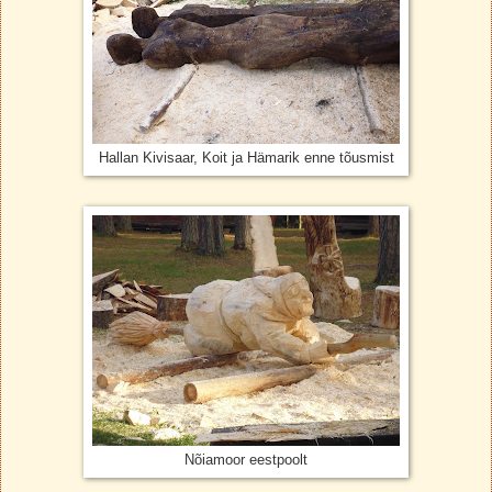
Hallan Kivisaar, Koit ja Hämarik enne tõusmist
Nõiamoor eestpoolt