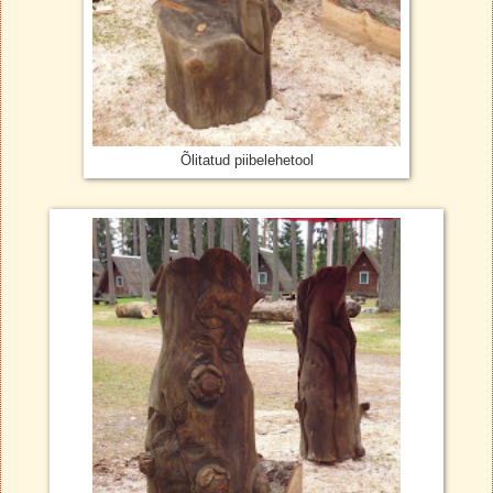
Õlitatud piibelehetool