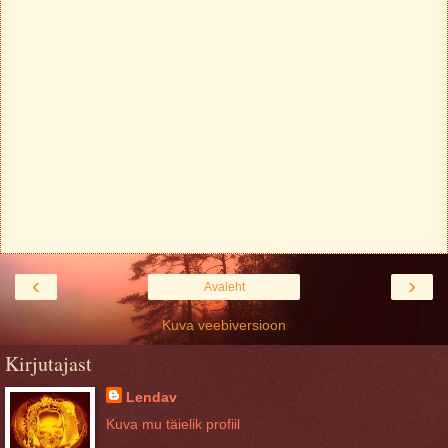
‹
›
Avaleht
Kuva veebiversioon
Kirjutajast
Lendav
Kuva mu täielik profiil