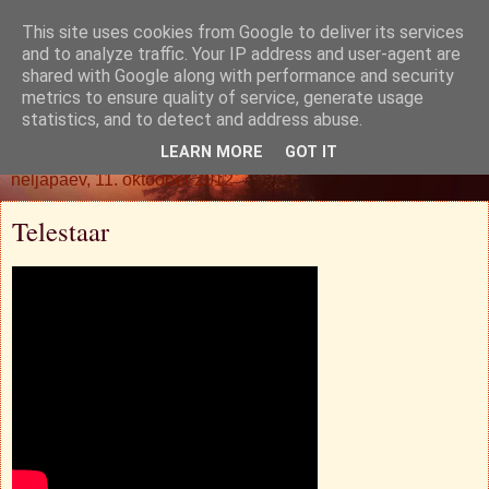
This site uses cookies from Google to deliver its services
Oh. Jah. Muidugi.
and to analyze traffic. Your IP address and user-agent are
shared with Google along with performance and security
metrics to ensure quality of service, generate usage
statistics, and to detect and address abuse.
▼
LEARN MORE
GOT IT
neljapäev, 11. oktoober 2012
Telestaar