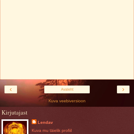
‹
›
Avaleht
Kuva veebiversioon
Kirjutajast
Lendav
Kuva mu täielik profiil