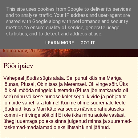
This site uses cookies from Google to deliver its services
Oh. Jah. Muidugi.
and to analyze traffic. Your IP address and user-agent are
shared with Google along with performance and security
metrics to ensure quality of service, generate usage
statistics, and to detect and address abuse.
▼
LEARN MORE
GOT IT
kolmapäev, 26. september 2012
Pööripäev
Vahepeal jõudis sügis alata. Sel puhul käisime Mariga
lõunas, Piusal, Obinitsas ja Meremäel. Oli vinge sõit. Üks
lõik oli mööda mingeid kitseradu (Piusa jõe matkarada oli
see) minu väikese punase koletisega, kivide ja põhjatute
lompide vahel, ära tulime! Kui me olime suuremale teele
jõudnud, küsis Mari käte värisedes närvide rahustuseks
kommi - nii vinge sõit oli! Ei ole ikka minu autole vastast,
ühegi uuemaga poleks sinna julgenud minna ja suuremad-
raskemad-madalamad oleks lihtsalt kinni jäänud.