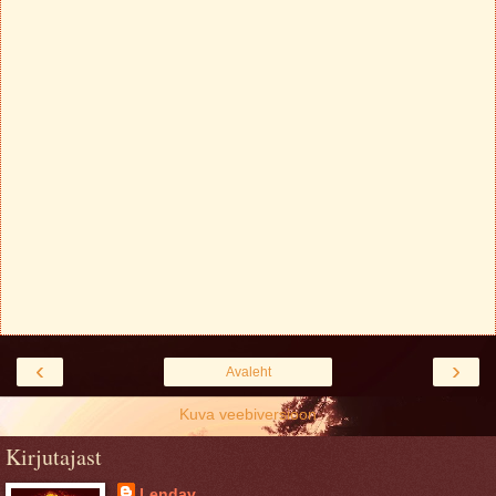
‹
›
Avaleht
Kuva veebiversioon
Kirjutajast
Lendav