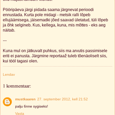
Pööripäeva järgi pidada saama järgnevat perioodi
ennustada. Kurta pole midagi - metsik ralli lõpeb
ellujäämisega, jäisemadki jõed saavad ületatud, tüli lõpeb
ja õhk selgineb. Kus, kellega, kuna, mis mõttes - eks aeg
näitab.
---
Kuna mul on jätkuvalt puhkus, siis ma arvutis passimisele
eriti ei panusta. Järgmine reportaaž tuleb tõenäoliselt siis,
kui tööl tagasi olen.
Lendav
1 kommentaar:
mustkaaren
27. september 2012, kell 21:52
palju 6nne sygiseks!
Vasta