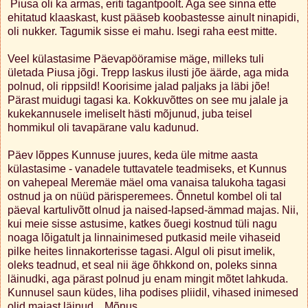
Piusa oli ka armas, eriti tagantpoolt. Aga see sinna ette
ehitatud klaaskast, kust pääseb koobastesse ainult ninapidi,
oli nukker. Tagumik sisse ei mahu. Isegi raha eest mitte.
Veel külastasime Päevapööramise mäge, milleks tuli
ületada Piusa jõgi. Trepp laskus ilusti jõe äärde, aga mida
polnud, oli rippsild! Koorisime jalad paljaks ja läbi jõe!
Pärast muidugi tagasi ka. Kokkuvõttes on see mu jalale ja
kukekannusele imeliselt hästi mõjunud, juba teisel
hommikul oli tavapärane valu kadunud.
Päev lõppes Kunnuse juures, keda üle mitme aasta
külastasime - vanadele tuttavatele teadmiseks, et Kunnus
on vahepeal Meremäe mäel oma vanaisa talukoha tagasi
ostnud ja on nüüd pärisperemees. Õnnetul kombel oli tal
päeval kartulivõtt olnud ja naised-lapsed-ämmad majas. Nii,
kui meie sisse astusime, katkes õuegi kostnud tüli nagu
noaga lõigatult ja linnainimesed putkasid meile vihaseid
pilke heites linnakorterisse tagasi. Algul oli pisut imelik,
oleks teadnud, et seal nii äge õhkkond on, poleks sinna
läinudki, aga pärast polnud ju enam mingit mõtet lahkuda.
Kunnusel saun küdes, liha podises pliidil, vihased inimesed
olid majast läinud... Mõnus.