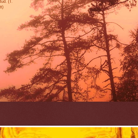
tud. (T.
t)