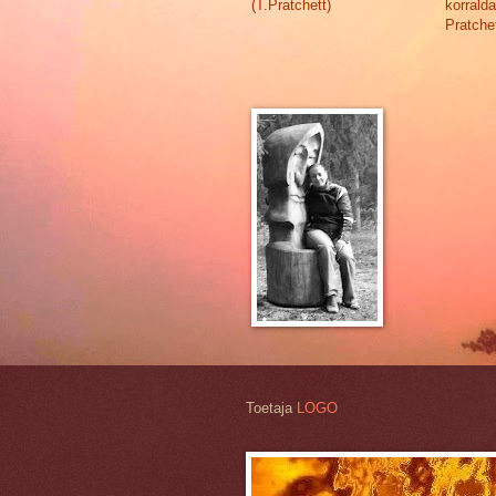
(T.Pratchett)
korralda
Pratchet
Toetaja
LOGO