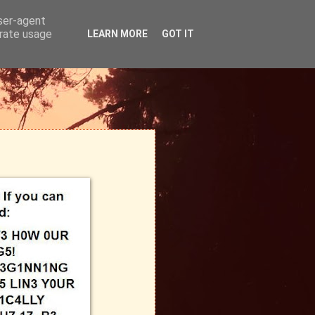
user-agent
erate usage
LEARN MORE
GOT IT