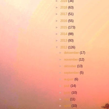
►
2019
(34)
►
2018
(63)
►
2017
(51)
►
2016
(55)
►
2015
(173)
►
2014
(88)
►
2013
(93)
▼
2012
(126)
►
detsember
(17)
►
november
(12)
►
oktoober
(13)
►
september
(5)
►
august
(6)
►
juuli
(14)
►
juuni
(10)
►
mai
(11)
►
aprill
(10)