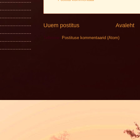
Uuem postitus
Avaleht
Tellimine:
Postituse kommentaarid (Atom)