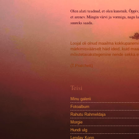
Olen alati teadnud, et olen kunstnik. Õppiv,
et arenev. Mängin värvi ja vormiga, nagu la
suureks saada.
Loojal oli olnud maailma kokkupanemi
märkimisväärselt häid ideid, kuid maa
mõistetavakstegemine nende sekka ei
(T.Pratchett)
Teisi
Minu galerii
Fotoalbum
Rahutu Rahmeldaja
Morgie
Hundi ulg
Lendav Konn