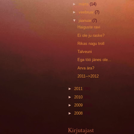
►
märts
(14)
►
veebruar
(7)
▼
jaanuar
(7)
Haiguste ravi
Ei ole ju raske?
Rikas nagu troll
Talveuni
Ega töö jänes ole...
Arva ära?
2011-->2012
►
2011
(96)
►
2010
(91)
►
2009
(113)
►
2008
(74)
Kirjutajast