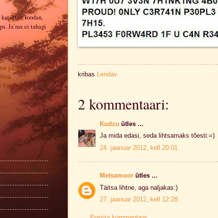
 katsetav, loodan,
ps. Ja ma ei tahagi
se juures hulk
kribas
Lendav
ilma
 kuulunud.
2 kommentaari:
Kudzu
ütles ...
Ja mida edasi, seda lihtsamaks tõesti:=)
24. jaanuar 2012, kell 20:01
Metsamoor
ütles ...
Täitsa lihtne, aga naljakas:)
27. jaanuar 2012, kell 12:28
Postita kommentaar