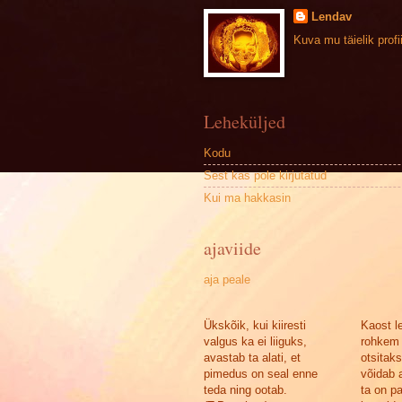
Lendav
Kuva mu täielik profii
Leheküljed
Kodu
Sest kas pole kirjutatud
Kui ma hakkasin
ajaviide
aja peale
Ükskõik, kui kiiresti
Kaost l
valgus ka ei liiguks,
rohkem 
avastab ta alati, et
otsitak
pimedus on seal enne
võidab a
teda ning ootab.
ta on p