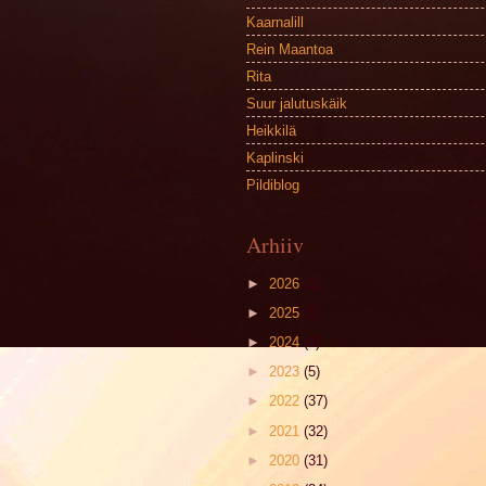
Kaarnalill
Rein Maantoa
Rita
Suur jalutuskäik
Heikkilä
Kaplinski
Pildiblog
Arhiiv
►
2026
(1)
►
2025
(6)
►
2024
(4)
►
2023
(5)
►
2022
(37)
►
2021
(32)
►
2020
(31)