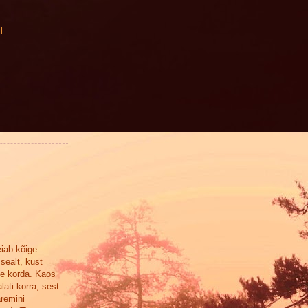
l
eiab kõige
sealt, kust
se korda. Kaos
lati korra, sest
aremini