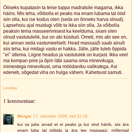
Ööseks kupatasin ta teise tuppa madratsile magama, ikka
häiris. Mis teha, võibolla ei peaks ma enam lubama tal ööd
siin olla, kui ise kodus olen (seda on õnneks harva olnud).
Lapsehoiu ajal muidugi võib ta ikka siin olla. Ja võibolla
peaksin tema masseerimisest ka keelduma, siiani olen
olnud vastutulelik, kui on abi küsitud. Ometi, mis abi see on,
kui annan seda vastumeelselt. Head massaaži saab ainult
siis teha, kui midagi vastu ei hakka. Jälle, jälle tuleb õppida
"ei" ütlema. Liigne headus ja vastutulek on kurjast. Ikka veel
ma kompan piire ja õpin läbi saama oma minevikuga,
inimestega minevikust, oma möödaniku valikutega. Asi
edeneb, sõgedat viha on hulga vähem. Kahetsust samuti.
Lendav
1 kommentaar:
Morgie
17. oktoober 2008, kell 22:18
kui sa juba arvad et ei peaks ja kui sind häirib, siis ära
enam luba tal ööbida ja ära tee massaazi. mõlemad