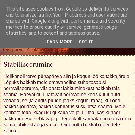
This site uses cookies from Google to deliver its services
Oh. Jah. Muidugi.
and to analyze traffic. Your IP address and user-agent are
shared with Google along with performance and security
metrics to ensure quality of service, generate usage
statistics, and to detect and address abuse.
▼
LEARN MORE
GOT IT
teisipäev, 14. oktoober 2008
Stabiliseerumine
Helikar oli terve pühapäeva siin ja koguni öö ka takkajärele.
Lõpuks hakkab meie omavaheline suhe tasapisi
normaliseeruma, viis aastat lahkuminekust hakkab täis
saama. Päeval oli üllatavalt normaalne koos kuuri puid
vedada jne.(ta andis puude jaoks koguni raha), kui õhtu
hakkas jõudma, hakkas kannatus siiski otsa saama. Ma ei
kannata teda ikkagi kuigi kaua välja. Ei tea, kas kunagi
hakkangi. Pole ehk vajagi. Tegelikult kannatan ma oma ema
sama lühikest aega välja... Õige ruttu hakkab närvidele
käima...