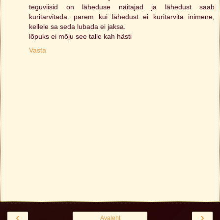
teguviisid on läheduse näitajad ja lähedust saab
kuritarvitada. parem kui lähedust ei kuritarvita inimene,
kellele sa seda lubada ei jaksa.
lõpuks ei mõju see talle kah hästi
Vasta
‹
›
Avaleht