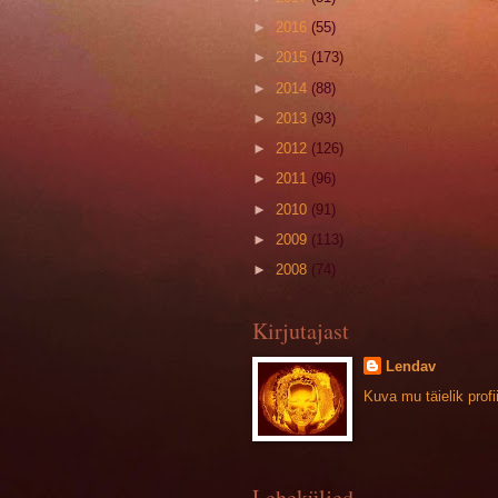
►
2016
(55)
►
2015
(173)
►
2014
(88)
►
2013
(93)
►
2012
(126)
►
2011
(96)
►
2010
(91)
►
2009
(113)
►
2008
(74)
Kirjutajast
Lendav
Kuva mu täielik profii
Leheküljed