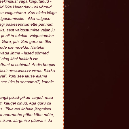
sekindlust väga kõigutanud -
üüd ikka Helendav - oli võtnud
ppe valgustuma. Kus oleks kõige
lgustumiseks - ikka valguse
gi päikeseprillid ette pannud,
leks, sest valgustumine vajab ju
ja nii ta tulebki. Valgustumine.
. Guru, jah. See guru on üks
ende üle mõelda. Näiteks
 väga lihtne - lased sõrmed
i ning käsi hakkab ise
ärast ei sobinud. Andis hoopis
lasti nirvaanasse viima. Käskis
val", kuni see lause elama
n see üks ja seesama?) kohale
angil pikad-pikad varjud, maa
m kaugel olnud. Aga guru oli
äes. Jõuavad kohale järgmisel
ima noormehe pähe kõhe mõte,
mmikuni. Järgmise päevani. Ja