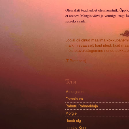
Olen alati teadnud, et olen kunstnik. Õppiv,
et arenev. Mängin värvi ja vormiga, nagu la
suureks saada.
Loojal oli olnud maailma kokkupanemi
märkimisväärselt häid ideid, kuid maa
mõistetavakstegemine nende sekka ei
(T.Pratchett)
Teisi
Minu galerii
Fotoalbum
Rahutu Rahmeldaja
Morgie
Hundi ulg
Lendav Konn