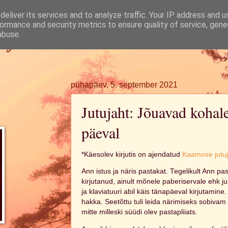
eliver its services and to analyze traffic. Your IP address and 
ormance and security metrics to ensure quality of service, gen
ugi.
abuse.
pühapäev, 5. september 2021
Jutujaht: Jõuavad kohal
päeval
*Käesolev kirjutis on ajendatud
Kaamose jutuj
Ann istus ja näris pastakat. Tegelikult Ann 
kirjutanud, ainult mõnele paberiservale ehk j
ja klaviatuuri abil käis tänapäeval kirjutamine.
hakka. Seetõttu tuli leida närimiseks sobivam
mitte milleski süüdi olev pastapliiats.