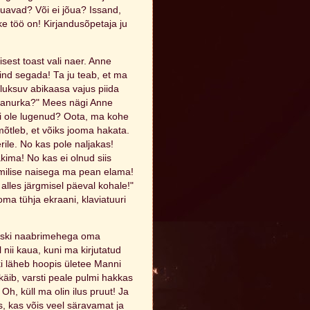
õuavad? Või ei jõua? Issand,
ske töö on! Kirjandusõpetaja ju
eisest toast vali naer. Anne
ind segada! Ta ju teab, et ma
 luksuv abikaasa vajus piida
aljanurka?" Mees nägi Anne
ei ole lugenud? Oota, ma kohe
r mõtleb, et võiks jooma hakata.
erile. No kas pole naljakas!
ma! No kas ei olnud siis
, milise naisega ma pean elama!
 alles järgmisel päeval kohale!"
oma tühja ekraani, klaviatuuri
äkski naabrimehega oma
nii kaua, kuni ma kirjutatud
kki läheb hoopis ületee Manni
 käib, varsti peale pulmi hakkas
h, küll ma olin ilus pruut! Ja
 kas võis veel säravamat ja