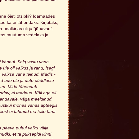
ene õieti otsibki? Idamaades
ee ka ei tähendaks. Kirjutaks,
 pealkirjas oli ju "jõuavad".
kkas muutuma vedelaks ja
 kännul. Selg vastu vana
üle oli vaikus ja rahu, isegi
 väikse vahe teinud. Madis -
tud uue elu ja uute püüdluste
sium. Mida tähendab
dav, ei teadnud. Küll aga oli
elendavale, väga meeldinud.
 justkui mõnes vanas apteegis
lest ei tahtnud ma teile täna
 päeva puhul vaiku välja.
udki, et ta püksepidi kinni