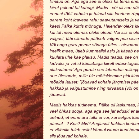
liimitud on. Aga ega see ei oleks ka tema ene
kiiret polnud tal kuhugi. Madis - või oli see n
ennast töölt vabaks ja tulnud siia looduse rü
parem koht igavese rahu saavutamiseks ja va
käes! Päike küttis mõnuga, Helendav oleks ise
kui tal need olemas oleks olnud. Või siis ei o
valgust, läbi silmade pääseb valgus pea sisse 
Või nagu guru peene sõnaga ütles - nirvaana
imelik mees, ütleb kummalisi asju ja käseb n
kuulata ühe käe plaksu. Madis teadis, see on
lõdvaks ja vehid käelabaga kiirelt edasi-tagas
plaksutama! Aga gurule see lahendus millegip
uue ülesande, mille üle mõtisklemine pidi kind
mõelda lauset: "jõuavad kohale järgmisel päe
hakkab ja valgustumine ning nirvaana (või o
jõuavad.
Madis hakkas tüdinema. Päike oli laskumas, l
veel õhkas sooja, aga ega see jaheduski ena
öelnud, et enne ära tulla ei või, kui selgus k
päeval...? Kes? Mis? Aeglaselt hakkas kerk
et võibolla tuleb sellel kännul istuda kuni ho
siis jõuavad kohale.