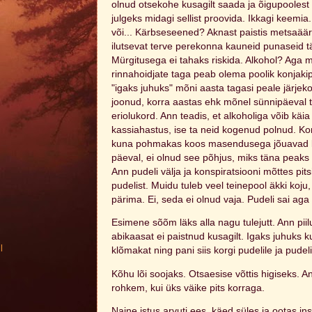
olnud otsekohe kusagilt saada ja õigupoolest 
julgeks midagi sellist proovida. Ikkagi keemia
või... Kärbseseened? Aknast paistis metsaäär
ilutsevat terve perekonna kauneid punaseid täp
Mürgitusega ei tahaks riskida. Alkohol? Aga 
rinnahoidjate taga peab olema poolik konjakipu
"igaks juhuks" mõni aasta tagasi peale järjekor
joonud, korra aastas ehk mõnel sünnipäeval t
eriolukord. Ann teadis, et alkoholiga võib käi
kassiahastus, ise ta neid kogenud polnud. Kor
kuna pohmakas koos masendusega jõuavad kuu
päeval, ei olnud see põhjus, miks täna peaks k
Ann pudeli välja ja konspiratsiooni mõttes pit
pudelist. Muidu tuleb veel teinepool äkki koju
pärima. Ei, seda ei olnud vaja. Pudeli sai aga
Esimene sõõm läks alla nagu tulejutt. Ann piil
abikaasat ei paistnud kusagilt. Igaks juhuks
l
klõmakat ning pani siis korgi pudelile ja pudel
Kõhu lõi soojaks. Otsaesise võttis higiseks. 
rohkem, kui üks väike pits korraga.
Naine istus arvuti ees, käed süles ja ootas ins