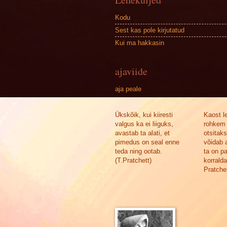
Kodu
Sest kas pole kirjutatud
Kui ma hakkasin
ajaviide
aja peale
Ükskõik, kui kiiresti
Kaost l
valgus ka ei liiguks,
rohkem 
avastab ta alati, et
otsitak
pimedus on seal enne
võidab a
teda ning ootab.
ta on p
(T.Pratchett)
korralda
Pratchet