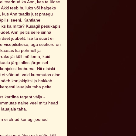
ei teadnud ka Ann, kas ta üldse
. Äkki teeb hulluks või haigeks
, kus Ann teadis just praegu
ilisi seeni. Kahtlane.
miks ka mitte? Kusagil pesukapis
del, Ann peitis selle sinna
dset juubelit. Ise ta suurt ei
ervisepitsikese, aga seekord on
a kaasas ka pohmell ja
raks jäi küll mõtlema, kuid
lu järgi alles järgmisel
onjakist loobuma. Nii otsiski
si ei võtnud, vaid kummutas otse
, näeb konjakipitsi ja hakkab
 kergesti lauajala taha peita.
us kardina tagant välja -
 kummutas naine veel mitu head
i lauajala taha.
Ann ei olnud kunagi joonud
piratsiooni. See pidi nüüd küll