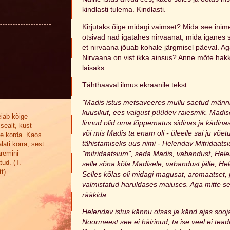
kindlasti tulema. Kindlasti.
Kirjutaks õige midagi vaimset? Mida see inim
otsivad nad igatahes nirvaanat, mida iganes s
et nirvaana jõuab kohale järgmisel päeval. Aga
Nirvaana on vist ikka ainsus? Anne mõte ha
laisaks.
Tähthaaval ilmus ekraanile tekst.
"Madis istus metsaveeres mullu saetud männi
kuusikut, ees valgust püüdev raiesmik. Madise 
eiab kõige
linnud olid oma lõppematus sidinas ja kädinas
sealt, kust
või mis Madis ta enam oli - üleeile sai ju võe
se korda. Kaos
tähistamiseks uus nimi - Helendav Mitridaat
lati korra, sest
aremini
"mitridaatsium", seda Madis, vabandust, Helen
tud. (T.
selle sõna kõla Madisele, vabandust jälle, H
t)
Selles kõlas oli midagi magusat, aromaatset,
valmistatud haruldases maiuses. Aga mitte sel
rääkida.
Helendav istus kännu otsas ja känd ajas sooja
Noormeest see ei häirinud, ta ise veel ei teadn