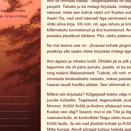
Ann oli hirmsas hädas - blogimaailmas oli väl
jutujaht. Tahaks ju ka midagi kirjutada, midagi 
 katsetav, loodan,
näevad, mida see tüdruk väärt on! Kuidas sul
ps. Ja ma ei tahagi
Aaah! Oo, nad veel näevad! Aga senimaani ei
ühtki sõna kirja. Või noh, oli, aga rahutu ja kr
kõlbmatuks tunnistanud ja ära kustutanud. A
pastaka plastikust tükikesi. Ptüi, oleks pidanu
se juures hulk
No mis teema see on - jõuavad kohale järgmis
ilma
 kuulunud.
pealkirja alla saaks üldse kirjutada midagi äg
Ann ägises ja niheles toolil. Ühtäkki jäi ta pil
tagumine ots oli päris puruks, paistis, et ka 
ning määris lillakassiniselt. Tüdruk, või noh,
nimetada keskealiseks naiseks, viskas pastaka
haaras laualt hariliku pliiatsi. See vähemalt e
Millest siis kirjutada? Kõigepealt tuleks välja
juurde süžeeliin. Tegelased, tegevuskäik, puä
Mmmm. Krõõt! Krõõt ja Andres sõidavad oma kä
Kuidas see oligi? Issand, mul ei ole Tõe ja õ
raamaturiiulis, et kontrollida! Nagu oleks kuus
Krõõt laulis. Ja siis nad jõudsid kohale ja Kr
Mitte kunagi. Ainult põrsaid kutsus heleda jaa