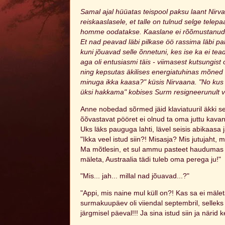
Samal ajal hüüatas teispool paksu laant Nirv
reiskaaslasele, et talle on tulnud selge telepa
homme oodatakse. Kaaslane ei rõõmustanud. S
Et nad peavad läbi pilkase öö rassima läbi p
kuni jõuavad selle õnnetuni, kes ise ka ei te
aga oli entusiasmi täis - viimasest kutsungist
ning kepsutas äkilises energiatuhinas mõned
minuga ikka kaasa?" küsis Nirvaana. "No kus 
üksi hakkama" kobises Surm resigneerunult vas
Anne nobedad sõrmed jäid klaviatuuril äkki sei
õõvastavat pööret ei olnud ta oma juttu kavan
Uks läks pauguga lahti, lävel seisis abikaasa
"Ikka veel istud siin?! Misasja? Mis jutujaht, 
Ma mõtlesin, et sul ammu pasteet haudumas j
mäleta, Austraalia tädi tuleb oma perega ju!"
"Mis... jah... millal nad jõuavad...?"
"Appi, mis naine mul küll on?! Kas sa ei mälet
surmakuupäev oli viiendal septembril, selleks
järgmisel päeval!!! Ja sina istud siin ja närid ke