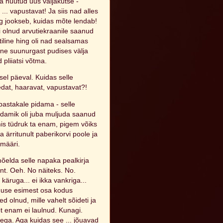
ja hüütud uus väljakutse -
... vapustavat! Ja siis nad alles
g jookseb, kuidas mõte lendab!
 olnud arvutiekraanile saanud
iitiline hing oli nad sealsamas
nne suunurgast pudises välja
d pliiatsi võtma.
el päeval. Kuidas selle
edat, haaravat, vapustavat?!
k pastakale pidama - selle
südamik oli juba muljuda saanud
 mis tüdruk ta enam, pigem võiks
 ärritunult paberikorvi poole ja
i määri.
 mõelda selle napaka pealkirja
nt. Oeh. No näiteks. No.
ruga... ei ikka vankriga...
iguse esimest osa kodus
ed olnud, mille vahelt sõideti ja
õõt enam ei laulnud. Kunagi.
lega. Aga kuidas see ... jõuavad