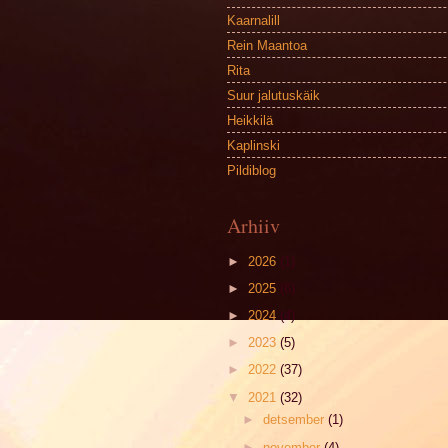
Kaarnalill
Rein Maantoa
Rita
Suur jalutuskäik
Heikkilä
Kaplinski
Pildiblog
Arhiiv
►
2026
(1)
►
2025
(6)
►
2024
(4)
►
2023
(5)
►
2022
(37)
▼
2021
(32)
►
detsember
(1)
►
november
(4)