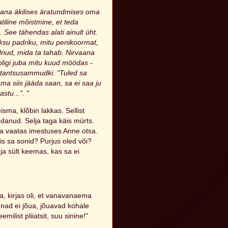
aana äkilises äratundmises oma
atiline mõistmine, et teda
ee tähendas alati ainult üht.
aksu padriku, mitu penikoormat,
adnud, mida ta tahab. Nirvaana
 oligi juba mitu kuud möödas -
 tantsusammudki. "Tuled sa
ma siis jääda saan, sa ei saa ju
tu...". "
sma, klõbin lakkas. Sellist
danud. Selja taga käis mürts.
 ja vaatas imestuses Anne otsa.
mis sa sonid? Purjus oled või?
a sült keemas, kas sa ei
a, kirjas oli, et vanavanaema
 nad ei jõua, jõuavad kohale
emilist pliiatsit, suu sinine!"