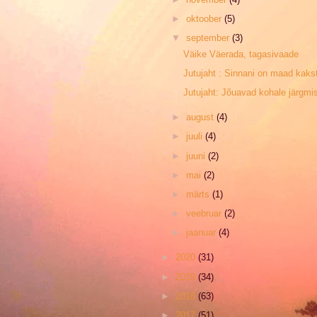
►
oktoober
(5)
▼
september
(3)
Väike Väerada, tagasivaade
Jutujaht : Sinnani on maad kakste
Jutujaht: Jõuavad kohale järgmi
►
august
(4)
►
juuli
(4)
►
juuni
(2)
►
mai
(2)
►
märts
(1)
►
veebruar
(2)
►
jaanuar
(4)
►
2020
(31)
►
2019
(34)
►
2018
(63)
►
2017
(51)