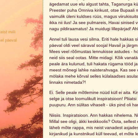
ägedamat uue elu algust tahta, Taganurga kül
Preester puha Omniva kirikust, otse Bupaali 
vaimulik üleni kuldses rüüs, magus viirukisuit
ikka nii ilus! Ja see pulmareis, Havai sinised 
nagu pildiraamatus! Ja muidugi lillepärjad! Ahh
ist miili
Annel tuli lausa vesi silma. Eriti hale hakkas 
sel päeval
päeval oldi veel säraval soojal Havail ja järg
Mees veel rõõmustas lennukisse astudes - 
neid siis seal ootas. Mitte midagi. Kõik vanatä
peale ära kulunud, tuli hakata rügama tööd j
meest mõnegi lahke naisterahvaga. Kas see on
mölaka mehe kõrval selles külalaadses asulas
linnaks nimetada?!
Ei. Selle peale mõtlemine nüüd küll ei aita. 
selge ja otse loomulikult inspiratsioon! Pliia
puupuru. Ann sülitas vihaselt - üks pind oli h
Niisiis. Inspiratsioon. Ann hakkas nihelema. N
Millal see oligi, äkki keskkoolis? Oota, sellest
läheb mõte rappa, mis neist vanadest asjad
kirjanikud ja kunstnikud küll teevad, et mõt