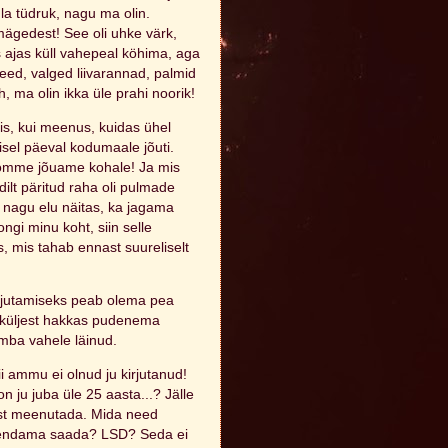
a tüdruk, nagu ma olin.
mägedest! See oli uhke värk,
s ajas küll vahepeal köhima, aga
veed, valged liivarannad, palmid
, ma olin ikka üle prahi noorik!
siis, kui meenus, kuidas ühel
misel päeval kodumaale jõuti.
homme jõuame kohale! Ja mis
dilt päritud raha oli pulmade
a nagu elu näitas, ka jagama
gi minu koht, siin selle
, mis tahab ennast suureliselt
Kirjutamiseks peab olema pea
tsi küljest hakkas pudenema
amba vahele läinud.
ii ammu ei olnud ju kirjutanud!
 on ju juba üle 25 aasta...? Jälle
est meenutada. Mida need
e lendama saada? LSD? Seda ei