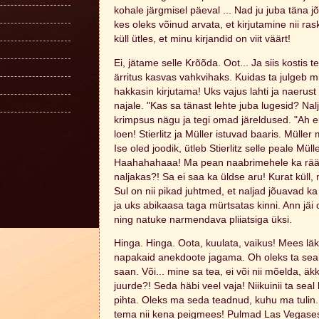
kohale järgmisel päeval ... Nad ju juba täna j
kes oleks võinud arvata, et kirjutamine nii ra
küll ütles, et minu kirjandid on viit väärt!
Ei, jätame selle Krõõda. Oot... Ja siis kostis t
ärritus kasvas vahkvihaks. Kuidas ta julgeb m
hakkasin kirjutama! Uks vajus lahti ja naerust
najale. "Kas sa tänast lehte juba lugesid? N
krimpsus nägu ja tegi omad järeldused. "Ah 
loen! Stierlitz ja Müller istuvad baaris. Mülle
Ise oled joodik, ütleb Stierlitz selle peale Müll
Haahahahaaa! Ma pean naabrimehele ka rääki
naljakas?! Sa ei saa ka üldse aru! Kurat küll
Sul on nii pikad juhtmed, et naljad jõuavad ka
ja uks abikaasa taga mürtsatas kinni. Ann jäi 
ning natuke narmendava pliiatsiga üksi.
Hinga. Hinga. Oota, kuulata, vaikus! Mees l
napakaid anekdoote jagama. Oh oleks ta seal 
saan. Või... mine sa tea, ei või nii mõelda, ä
juurde?! Seda häbi veel vaja! Niikuinii ta seal
pihta. Oleks ma seda teadnud, kuhu ma tulin. O
tema nii kena peigmees! Pulmad Las Vegases,