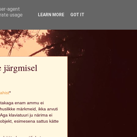
user-agent
erate usage
LEARN MORE
GOT IT
e järgmisel
ahist
*
pastakaga enam ammu ei
uhuslikke märkmeid, ikka arvuti
 Aga klaviatuuri ju närima ei
 objekt, esimesena sattus kätte