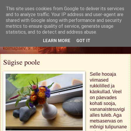
This site uses cookies from Google to deliver its services
Oh. Jah. Muidugi.
and to analyze traffic. Your IP address and user-agent are
shared with Google along with performance and security
metrics to ensure quality of service, generate usage
statistics, and to detect and address abuse.
▼
LEARN MORE
GOT IT
kolmapäev, 9. september 2020
Sügise poole
Selle hooaja
viimased
rukkililled ja
käokullad. Veel
on päevades
kohati sooja,
vananaistesuvigi
alles tuleb. Aga
metsaservas on
mõnigi tulipunane