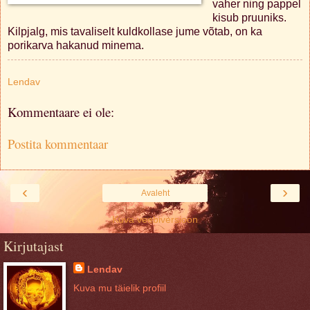
vaher ning pappel
kisub pruuniks.
Kilpjalg, mis tavaliselt kuldkollase jume võtab, on ka
porikarva hakanud minema.
Lendav
Kommentaare ei ole:
Postita kommentaar
‹
›
Avaleht
Kuva veebiversioon
Kirjutajast
Lendav
Kuva mu täielik profiil