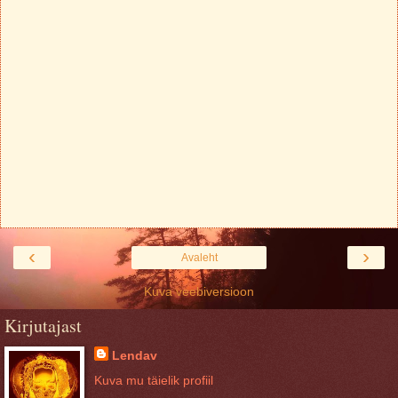
‹
›
Avaleht
Kuva veebiversioon
Kirjutajast
Lendav
Kuva mu täielik profiil