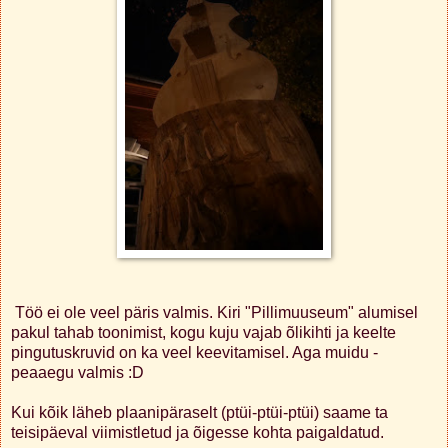
Töö ei ole veel päris valmis. Kiri "Pillimuuseum" alumisel
pakul tahab toonimist, kogu kuju vajab õlikihti ja keelte
pingutuskruvid on ka veel keevitamisel. Aga muidu -
peaaegu valmis :D
Kui kõik läheb plaanipäraselt (ptüi-ptüi-ptüi) saame ta
teisipäeval viimistletud ja õigesse kohta paigaldatud.