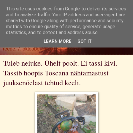
This site uses cookies from Google to deliver its services
Oh. Jah. Muidugi.
and to analyze traffic. Your IP address and user-agent are
shared with Google along with performance and security
metrics to ensure quality of service, generate usage
statistics, and to detect and address abuse.
▼
LEARN MORE
GOT IT
reede, 7. oktoober 2016
Tuleb neiuke. Ühelt poolt. Ei tassi kivi.
Tassib hoopis Toscana nähtamastust
juuksenõelast tehtud keeli.