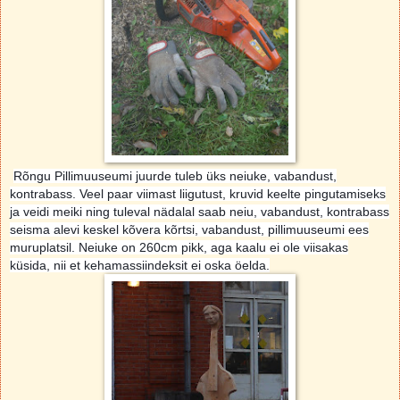
Rõngu Pillimuuseumi juurde tuleb üks neiuke, vabandust,
kontrabass. Veel paar viimast liigutust, kruvid keelte pingutamiseks
ja veidi meiki ning tuleval nädalal saab neiu, vabandust, kontrabass
seisma alevi keskel kõvera kõrtsi, vabandust, pillimuuseumi ees
muruplatsil. Neiuke on 260cm pikk, aga kaalu ei ole viisakas
küsida, nii et kehamassiindeksit ei oska öelda.