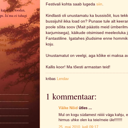
Festivali kohta saab lugeda
siin
.
 katsetav, loodan,
ps. Ja ma ei tahagi
Kindlasti oli unustamatu ka bussisõit, kus tekk
bussijuhil ikka load on? Punase tule alt kee
poole sõita soov (Mait päästis meid ümberilma
karjumisega), käikude otsimised meeleoluka j
Fantastiline. Igatahes jõudsime enne hommikut
se juures hulk
koju.
ilma
 kuulunud.
Unustamatut on veelgi, aga kõike ei maksa aval
Kallis koor! Ma tõesti armastan teid!
kribas
Lendav
1 kommentaar:
Väike Nõid
ütles ...
Mul on kogu südamest niiiiii väga kahju, e
hirmus uhke olen ka teie/meie üle!!!!!!!
25. mai 2010, kell 09:17