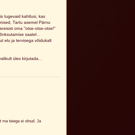
is tugevaid kahtlusi, kas
ramised, Tartu asemel Pärnu
reisist oma "otse-otse-otse!"
õnksutamise saatel...
 elu ja tervisega võidukalt
ikult üles kirjutada...
t ma teiega ei olnud. Ja