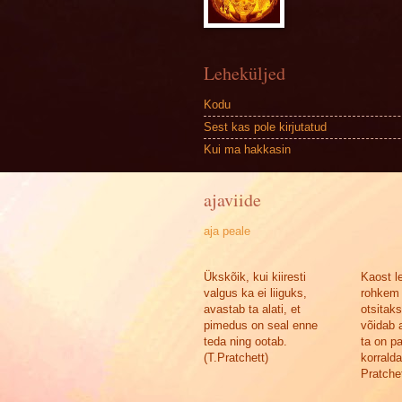
Leheküljed
Kodu
Sest kas pole kirjutatud
Kui ma hakkasin
ajaviide
aja peale
Ükskõik, kui kiiresti
Kaost l
valgus ka ei liiguks,
rohkem 
avastab ta alati, et
otsitak
pimedus on seal enne
võidab a
teda ning ootab.
ta on p
(T.Pratchett)
korralda
Pratchet