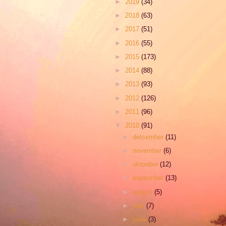
►
2019
(34)
►
2018
(63)
►
2017
(51)
►
2016
(55)
►
2015
(173)
►
2014
(88)
►
2013
(93)
►
2012
(126)
►
2011
(96)
▼
2010
(91)
►
detsember
(11)
►
november
(6)
►
oktoober
(12)
►
september
(13)
►
august
(5)
►
juuli
(7)
►
juuni
(3)