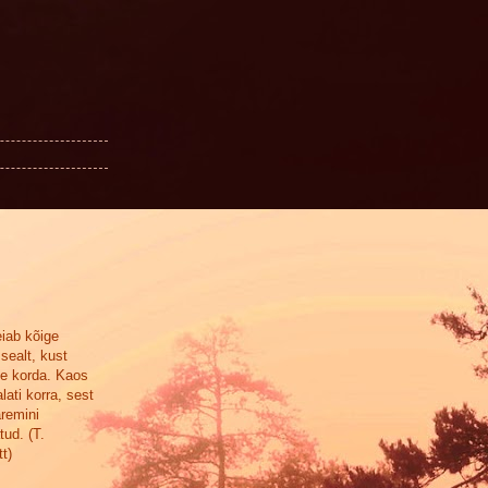
eiab kõige
sealt, kust
se korda. Kaos
lati korra, sest
aremini
tud. (T.
t)