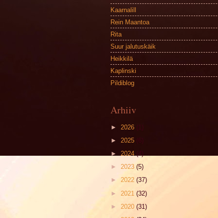
Kaarnalill
Rein Maantoa
Rita
Suur jalutuskäik
Heikkilä
Kaplinski
Pildiblog
Arhiiv
►
2026
(1)
►
2025
(6)
►
2024
(4)
►
2023
(5)
►
2022
(37)
►
2021
(32)
►
2020
(31)