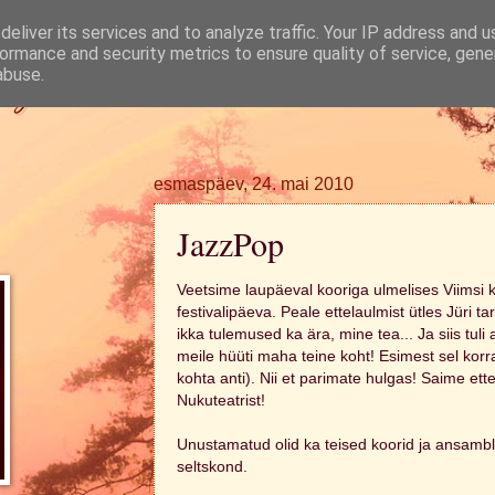
eliver its services and to analyze traffic. Your IP address and 
ormance and security metrics to ensure quality of service, gen
ugi.
abuse.
esmaspäev, 24. mai 2010
JazzPop
Veetsime laupäeval kooriga ulmelises Viimsi 
festivalipäeva. Peale ettelaulmist ütles Jüri t
ikka tulemused ka ära, mine tea... Ja siis tuli 
meile hüüti maha teine koht! Esimest sel korral
kohta anti). Nii et parimate hulgas! Saime ett
Nukuteatrist!
Unustamatud olid ka teised koorid ja ansambli
seltskond.