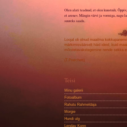
Olen alati teadnud, et olen kunstnik. Õppiv,
et arenev. Mängin värvi ja vormiga, nagu la
suureks saada.
Loojal oli olnud maailma kokkupanemi
märkimisväärselt häid ideid, kuid maa
mõistetavakstegemine nende sekka ei
(T.Pratchett)
Teisi
Minu galerii
Fotoalbum
Rahutu Rahmeldaja
Morgie
Hundi ulg
Lendav Konn