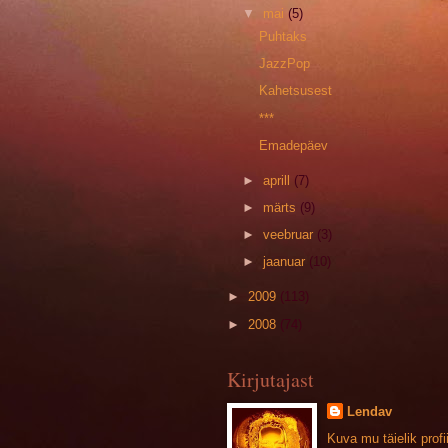
▼
mai
(5)
Puhtaks
JazzPop
Kahetsusest
***
Emadepäev
►
aprill
(7)
►
märts
(9)
►
veebruar
(3)
►
jaanuar
(10)
►
2009
(113)
►
2008
(74)
Kirjutajast
Lendav
Kuva mu täielik profii