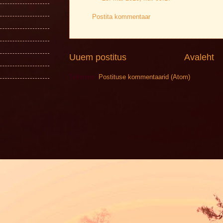
Postita kommentaar
Uuem postitus
Avaleht
Tellimine:
Postituse kommentaarid (Atom)