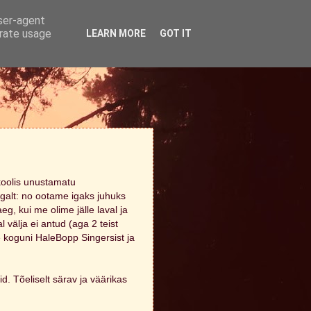
user-agent
erate usage
LEARN MORE
GOT IT
koolis unustamatu
argalt: no ootame igaks juhuks
aeg, kui me olime jälle laval ja
 välja ei antud (aga 2 teist
e koguni HaleBopp Singersist ja
d. Tõeliselt särav ja väärikas