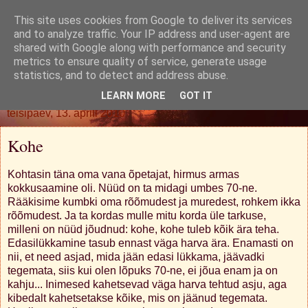
This site uses cookies from Google to deliver its services
Oh. Jah. Muidugi.
and to analyze traffic. Your IP address and user-agent are
shared with Google along with performance and security
metrics to ensure quality of service, generate usage
statistics, and to detect and address abuse.
▼
LEARN MORE
GOT IT
teisipäev, 13. aprill 2010
Kohe
Kohtasin täna oma vana õpetajat, hirmus armas
kokkusaamine oli. Nüüd on ta midagi umbes 70-ne.
Rääkisime kumbki oma rõõmudest ja muredest, rohkem ikka
rõõmudest. Ja ta kordas mulle mitu korda üle tarkuse,
milleni on nüüd jõudnud: kohe, kohe tuleb kõik ära teha.
Edasilükkamine tasub ennast väga harva ära. Enamasti on
nii, et need asjad, mida jään edasi lükkama, jäävadki
tegemata, siis kui olen lõpuks 70-ne, ei jõua enam ja on
kahju... Inimesed kahetsevad väga harva tehtud asju, aga
kibedalt kahetsetakse kõike, mis on jäänud tegemata.