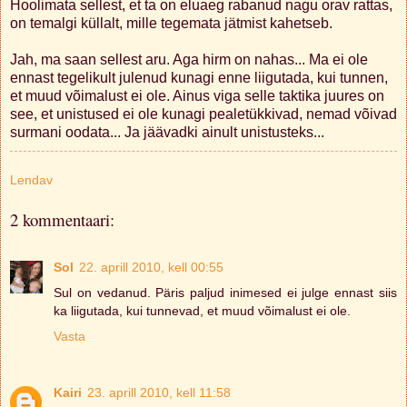
Hoolimata sellest, et ta on eluaeg rabanud nagu orav rattas,
on temalgi küllalt, mille tegemata jätmist kahetseb.
Jah, ma saan sellest aru. Aga hirm on nahas... Ma ei ole
ennast tegelikult julenud kunagi enne liigutada, kui tunnen,
et muud võimalust ei ole. Ainus viga selle taktika juures on
see, et unistused ei ole kunagi pealetükkivad, nemad võivad
surmani oodata... Ja jäävadki ainult unistusteks...
Lendav
2 kommentaari:
Sol
22. aprill 2010, kell 00:55
Sul on vedanud. Päris paljud inimesed ei julge ennast siis
ka liigutada, kui tunnevad, et muud võimalust ei ole.
Vasta
Kairi
23. aprill 2010, kell 11:58