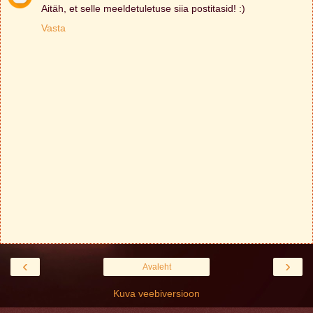
Aitäh, et selle meeldetuletuse siia postitasid! :)
Vasta
‹
›
Avaleht
Kuva veebiversioon